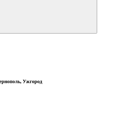
ернополь, Ужгород