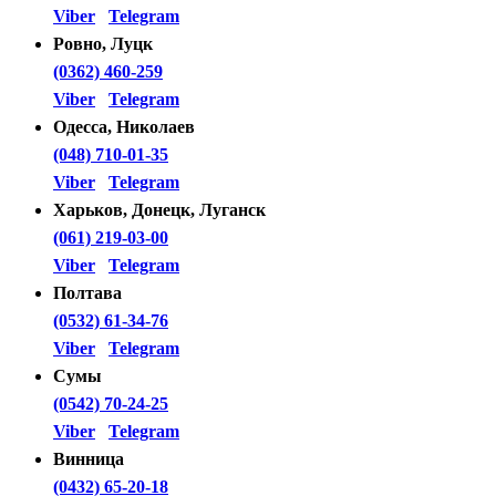
Viber
Telegram
Ровно, Луцк
(0362) 460-259
Viber
Telegram
Одесса, Николаев
(048) 710-01-35
Viber
Telegram
Харьков, Донецк, Луганск
(061) 219-03-00
Viber
Telegram
Полтава
(0532) 61-34-76
Viber
Telegram
Сумы
(0542) 70-24-25
Viber
Telegram
Винница
(0432) 65-20-18