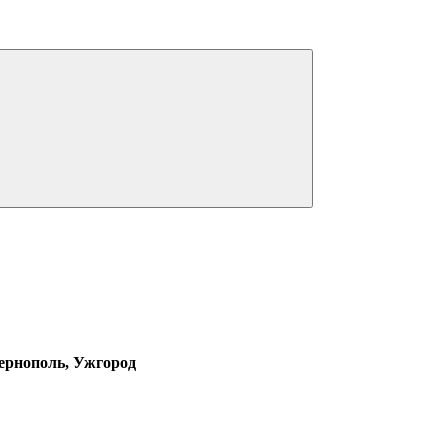
ернополь, Ужгород