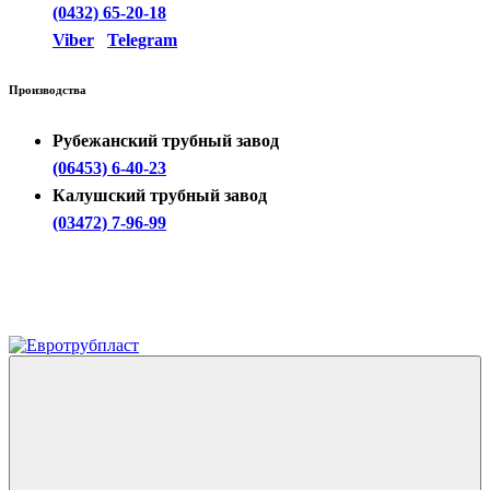
(0432) 65-20-18
Viber
Telegram
Производства
Рубежанский трубный завод
(06453) 6-40-23
Калушский трубный завод
(03472) 7-96-99