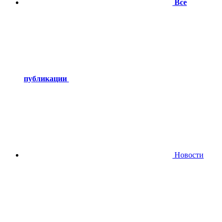
Все
публикации
Новости