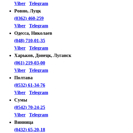
Viber
Telegram
Ровно, Луцк
(0362) 460-259
Viber
Telegram
Одесса, Николаев
(048) 710-01-35
Viber
Telegram
Харьков, Донецк, Луганск
(061) 219-03-00
Viber
Telegram
Полтава
(0532) 61-34-76
Viber
Telegram
Сумы
(0542) 70-24-25
Viber
Telegram
Винница
(0432) 65-20-18