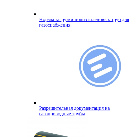
Нормы загрузки полиэтиленовых труб для
газоснабжения
Разрешительная документация на
газопроводные трубы