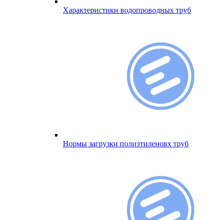
Характеристики водопроводных труб
Нормы загрузки полиэтиленовх труб