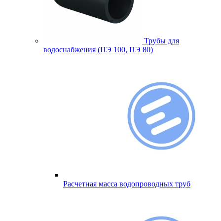
Трубы для
водоснабжения (ПЭ 100, ПЭ 80)
Расчетная масса водопроводных труб