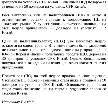
долларов на условиях CFR Китай. Линейный
ПВД
подорожал
за неделю на 50 долларов на условиях CFR Китай.
Рост внутренних цен на
полипропилен (ПП)
в Китае и
ограниченные поставки привели к подорожанию
ПП
на
азиатском рынке. К существующей стоимости
полимера
на
этой неделе прибавилось 30 долларов на условиях CFR
Китай.
Цены на
поливинилхлорид (ПВХ)
уже несколько недель
остаются на одном уровне. В течение недели было заключено
незначительное количество сделок, поскольку продавцы из
Южной Кореи и Японии попытались продать
ПВХ
дороже на
30 долларов на условиях CFR Китай. Однако большинство
покупателей в ожидании падения цен отказываются от этих
предложений.
Полистирол (ПС) на этой неделе продолжил свое падение.
Стоимость ПС общего назначения стала ниже в среднем на 50
долларов на условиях CFR Китай. Основными причинами
спада стало снижение цен на сырье и ухудшение спроса со
стороны Китая.
Источник: Plastinfo