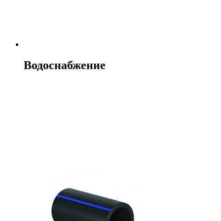
Водоснабжение