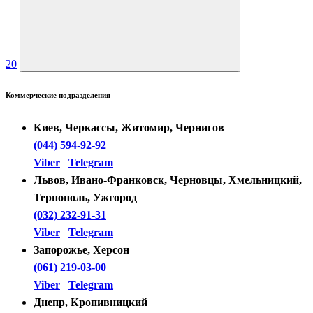
20
Коммерческие подразделения
Киев, Черкассы, Житомир, Чернигов
(044) 594-92-92
Viber
Telegram
Львов, Ивано-Франковск, Черновцы, Хмельницкий,
Тернополь, Ужгород
(032) 232-91-31
Viber
Telegram
Запорожье, Херсон
(061) 219-03-00
Viber
Telegram
Днепр, Кропивницкий