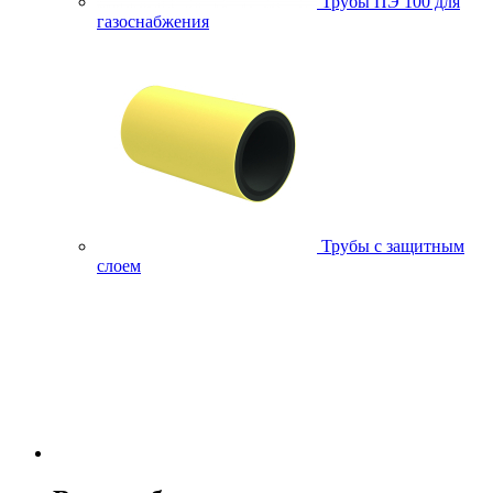
Трубы ПЭ 100 для
газоснабжения
Трубы с защитным
слоем