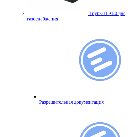
Трубы ПЭ 80 для
газоснабжения
Разрешительная документация