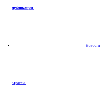
публикации
Новости
отрасли