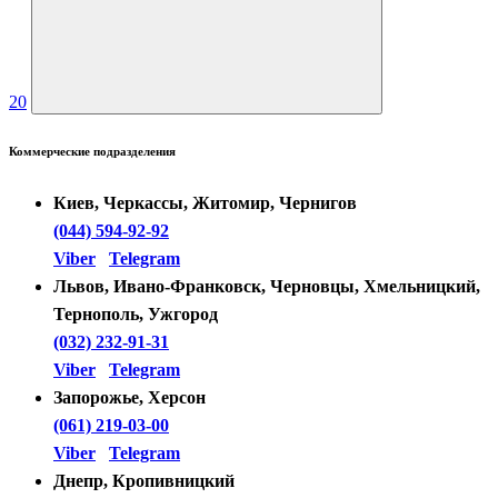
20
Коммерческие подразделения
Киев, Черкассы, Житомир, Чернигов
(044) 594-92-92
Viber
Telegram
Львов, Ивано-Франковск, Черновцы, Хмельницкий,
Тернополь, Ужгород
(032) 232-91-31
Viber
Telegram
Запорожье, Херсон
(061) 219-03-00
Viber
Telegram
Днепр, Кропивницкий