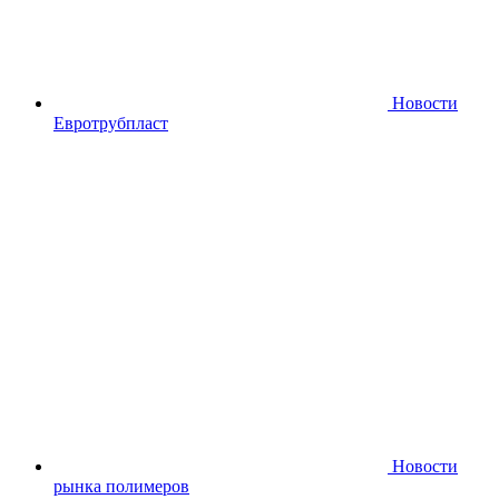
Новости
Евротрубпласт
Новости
рынка полимеров