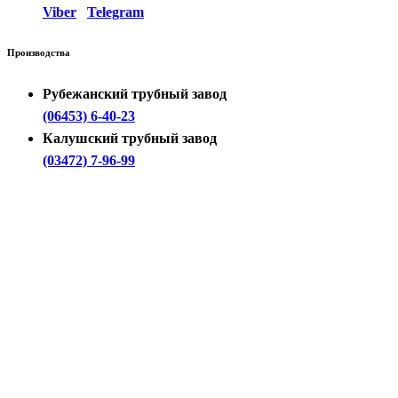
Viber
Telegram
Производства
Рубежанский трубный завод
(06453) 6-40-23
Калушский трубный завод
(03472) 7-96-99