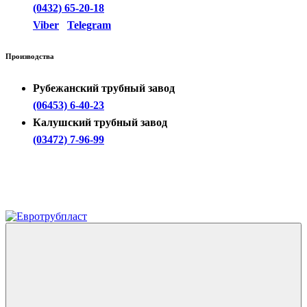
(0432) 65-20-18
Viber
Telegram
Производства
Рубежанский трубный завод
(06453) 6-40-23
Калушский трубный завод
(03472) 7-96-99