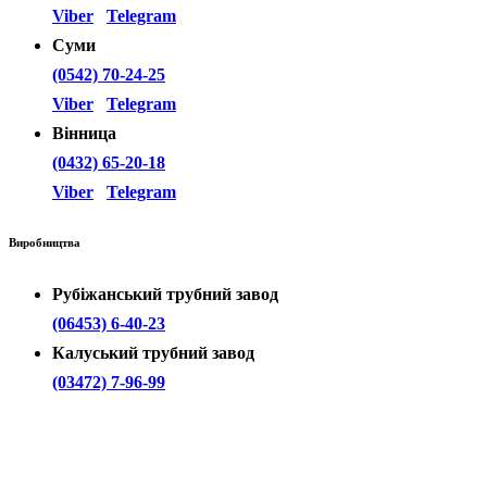
Viber
Telegram
Суми
(0542) 70-24-25
Viber
Telegram
Вінница
(0432) 65-20-18
Viber
Telegram
Виробництва
Рубіжанський трубний завод
(06453) 6-40-23
Калуський трубний завод
(03472) 7-96-99