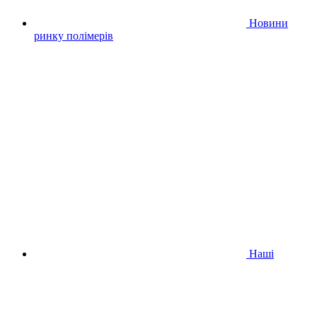
Новини
ринку полімерів
Наші