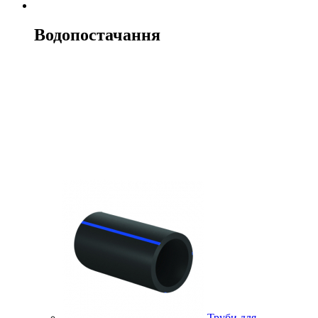
Водопостачання
Труби для