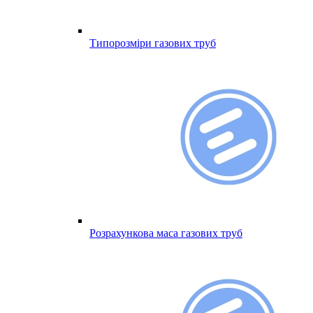
Типорозміри газових труб
Розрахункова маса газових труб