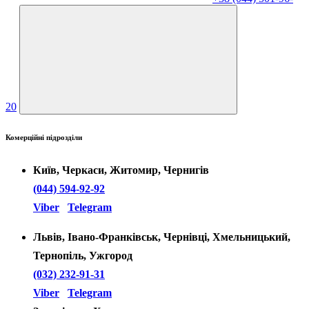
20
Комерційні підрозділи
Київ, Черкаси, Житомир, Чернигів
(044) 594-92-92
Viber
Telegram
Львів, Івано-Франківськ, Чернівці, Хмельницький,
Тернопіль, Ужгород
(032) 232-91-31
Viber
Telegram