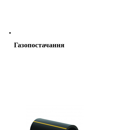
Газопостачання