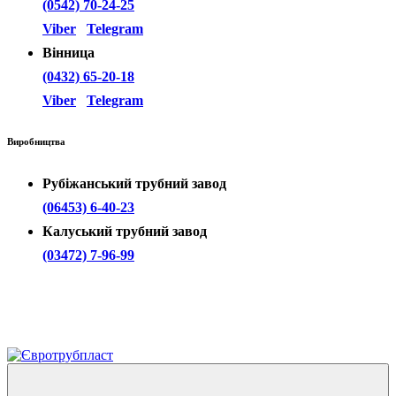
(0542) 70-24-25
Viber
Telegram
Вінница
(0432) 65-20-18
Viber
Telegram
Виробництва
Рубіжанський трубний завод
(06453) 6-40-23
Калуський трубний завод
(03472) 7-96-99