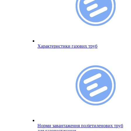
Характеристики газових труб
Норми завантаження поліетиленових труб
для газопостачання