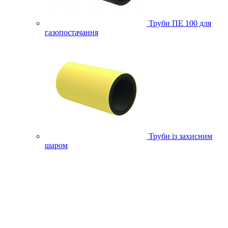
Труби ПЕ 100 для
газопостачання
Труби із захисним
шаром