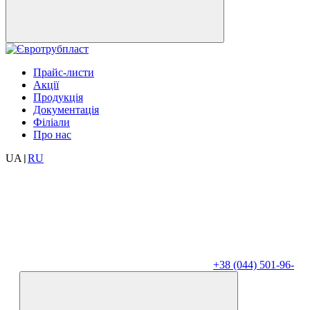
Прайс-листи
Акції
Продукція
Документація
Філіали
Про нас
UA
RU
|
+38 (044) 501-96-