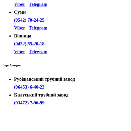
Viber
Telegram
Суми
(0542) 70-24-25
Viber
Telegram
Вінница
(0432) 65-20-18
Viber
Telegram
Виробництва
Рубіжанський трубний завод
(06453) 6-40-23
Калуський трубний завод
(03472) 7-96-99