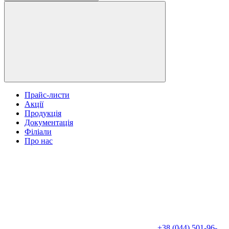
Прайс-листи
Акції
Продукція
Документація
Філіали
Про нас
+38 (044) 501-96-