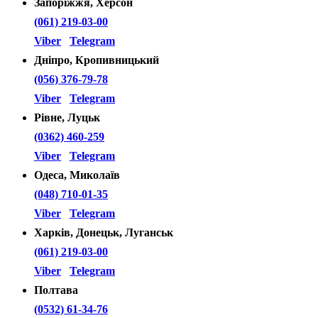
Запоріжжя, Херсон
(061) 219-03-00
Viber
Telegram
Дніпро, Кропивницький
(056) 376-79-78
Viber
Telegram
Рівне, Луцьк
(0362) 460-259
Viber
Telegram
Одеса, Миколаїв
(048) 710-01-35
Viber
Telegram
Харків, Донецьк, Луганськ
(061) 219-03-00
Viber
Telegram
Полтава
(0532) 61-34-76