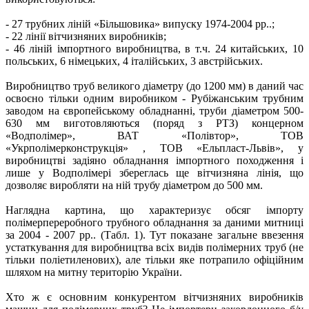
- 27 трубних ліній «Більшовика» випуску 1974-2004 рр..;
- 22 лінії вітчизняних виробників;
- 46 ліній імпортного виробництва, в т.ч.
24 китайських, 10
польських, 6 німецьких, 4 італійських, 3 австрійських.
Виробництво труб великого діаметру (до 1200 мм) в даний час
освоєно тільки одним виробником - Рубіжанським трубним
заводом на європейському обладнанні, труби діаметром 500-
630 мм виготовляються (поряд з РТЗ) концерном
«Водполімер», ВАТ «Полівтор», ТОВ
«Укрполімерконструкція» , ТОВ «Ельпласт-Львів», у
виробництві задіяно обладнання імпортного походження і
лише у Водполімері збереглась ще вітчизняна лінія, що
дозволяє виробляти на ній трубу діаметром до 500 мм.
Наглядна картина, що характеризує обсяг імпорту
полімерпереробного трубного обладнання за даними митниці
за 2004 - 2007 рр..
(Табл. 1).
Тут показане загальне ввезення
устаткування для виробництва всіх видів полімерних труб (не
тільки поліетиленових), але тільки
яке потрапило
офіційним
шляхом на митну територію України.
Хто ж є основним конкурентом вітчизняних виробників