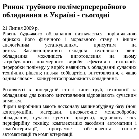
Ринок трубного полімерпереробного
обладнання в Україні - сьогодні
21 Липня 2009 р.
Рівень будь-якого обладнання визначається порівняльною
оцінкою його фізичного і морального стану з іншим
аналогічним устаткуванням, присутнім на
ринку.
Загальноприйняті складові технічного рівня
обладнання: можливість виготовлення на ньому
затребуваного полімерного виробу; ефективна технологія
переробки полімеру у виріб; наявність в обладнанні сучасних
технічних рішень; низька собівартість виготовлення, а якщо
одним словом - конкурентоспроможність обладнання.
Розглянуті в попередній статті типи труб, технології та
обладнання для їхнього виготовлення відповідають сучасним
вимогам.
Фірми-виробники мають досконалу машинобудівну базу (нові
конструкційні матеріали, високоточне металообробне
обладнання, сучасні супутні процеси), відповідну часу
периферійну техніку, комплектацію засобами автоматики і
комп'ютеризації, програмне забезпечення систем
автоматизації та комп'ютеризації.