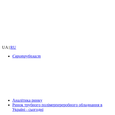
UA
RU
|
Євротрубпласт
Аналітика ринку
Ринок трубного полімерпереробного обладнання в
Україні - сьогодні