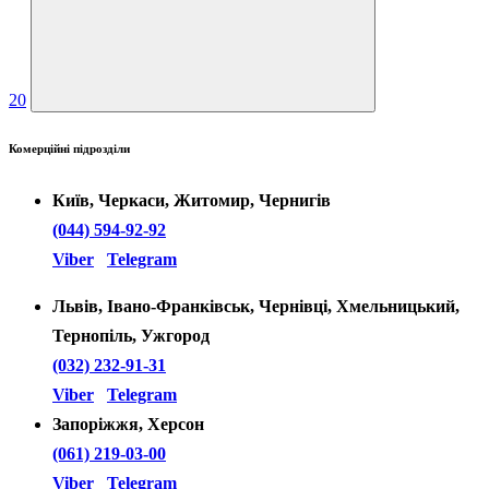
20
Комерційні підрозділи
Київ, Черкаси, Житомир, Чернигів
(044) 594-92-92
Viber
Telegram
Львів, Івано-Франківськ, Чернівці, Хмельницький,
Тернопіль, Ужгород
(032) 232-91-31
Viber
Telegram
Запоріжжя, Херсон
(061) 219-03-00
Viber
Telegram