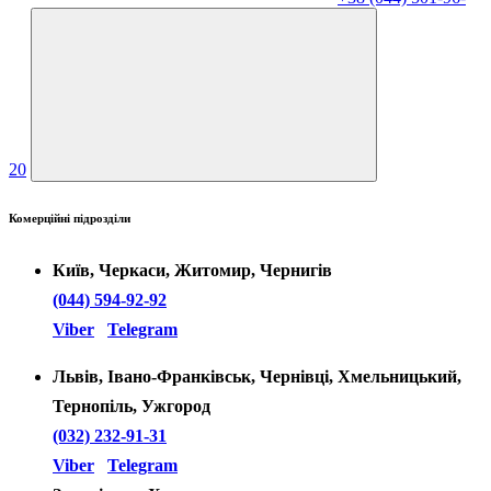
20
Комерційні підрозділи
Київ, Черкаси, Житомир, Чернигів
(044) 594-92-92
Viber
Telegram
Львів, Івано-Франківськ, Чернівці, Хмельницький,
Тернопіль, Ужгород
(032) 232-91-31
Viber
Telegram