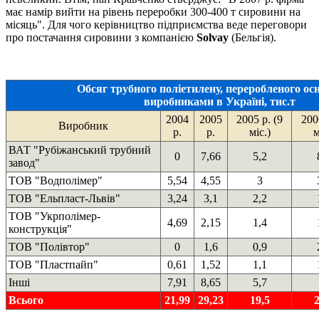
має намір вийти на рівень переробки 300-400 т сировини на
місяць".
Для чого керівництво підприємства веде переговори
про постачання сировини з компанією
Solvay
(Бельгія).
Обсяг
трубного поліетилену, переробленого о
виробниками в Україні, тис.т
2004
2005
2005 р. (9
200
Виробник
р.
р.
міс.)
м
ВАТ "Рубіжанський трубний
0
7,66
5,2
завод"
ТОВ "Водполімер"
5,54
4,55
3
ТОВ "Ельпласт-Львів"
3,24
3,1
2,2
ТОВ "Укрполімер-
4,69
2,15
1,4
конструкція"
ТОВ "Полівтор"
0
1,6
0,9
ТОВ "Пластпайп"
0,61
1,52
1,1
Інші
7,91
8,65
5,7
Всього
21,99
29,23
19,5
2