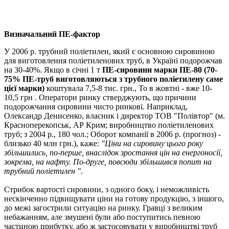
Визначальний ПЕ-фактор
У 2006 р. трубний поліетилен, який є основною сировиною
для виготовлення поліетиленових труб, в Україні подорожчав
на 30-40%.
Якщо в січні 1 т
ПЕ-сировини марки ПЕ-80 (70-
75% ПЕ-труб виготовляються з трубного поліетилену саме
цієї марки)
коштувала 7,5-8 тис. грн., То в жовтні - вже 10-
10,5 грн .
Оператори ринку стверджують, що причини
подорожчання сировини чисто ринкові.
Наприклад,
Олександр Денисенко, власник і директор ТОВ "Полівтор" (м.
Красноперекопськ, АР Крим; виробництво поліетиленових
труб; з 2004 р., 180 чол.; Оборот компанії в 2006 р. (прогноз) -
близько 40 млн грн.), каже:
"Ціни на сировину цього року
збільшились, по-перше, внаслідок зростання цін на енергоносії,
зокрема, на нафту.
По-друге, повсюди збільшився попит на
трубний поліетилен ".
Стрибок вартості сировини, з одного боку, і неможливість
нескінченно підвищувати ціни на готову продукцію, з іншого,
до межі загострили ситуацію на ринку.
Гравці з великим
небажанням, але змушені були або поступитись певною
частиною прибутку, або ж застосовувати у виробництві труб