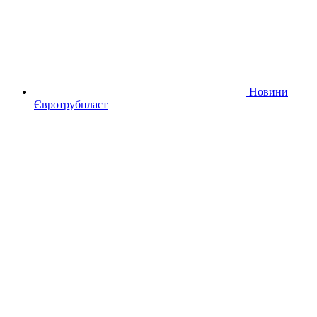
Новини
Євротрубпласт