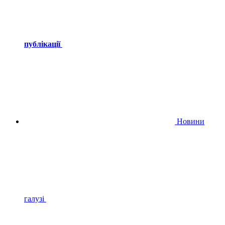
публікації
Новини
галузі