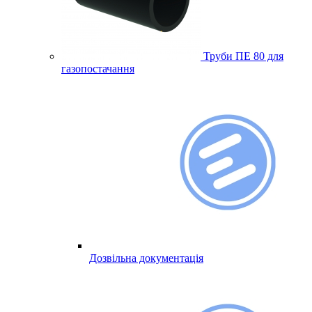
Труби ПЕ 80 для
газопостачання
Дозвільна документація