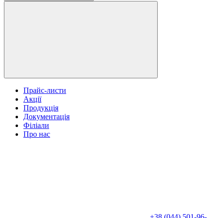
Прайс-листи
Акції
Продукція
Документація
Філіали
Про нас
+38 (044) 501-96-