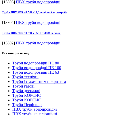
[13803]
ПВХ труби водопровідні
Труба ПВХ SDR 41 500х12,3 напірна без розтруба
[13804]
ПВХ труби водопровідні
Труба ПВХ SDR 41 500х12,3 L=6000 напірна
[13802]
ПВХ труби водопровідні
Всі товарні позиції
Труби водопровідні ПЕ 80
Труби водопровідні ПЕ 100
Труби водопровідні ПЕ 63
Труби технічні
Труби із захистним покриттям
Труби газові
Труби дренажні
Труби КОРСИС
Труби КОРСИС+
Труби Перфокор
ПВХ труби водопровідні
ПВХ труби каналізаційні