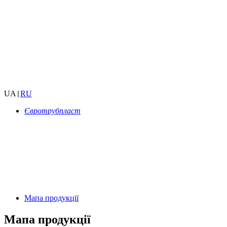
UA
RU
|
Євротрубпласт
Мапа продукції
Мапа продукції