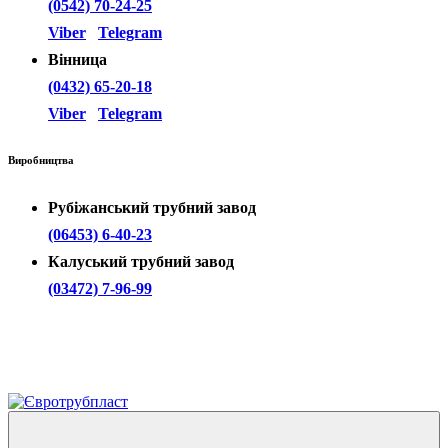
(0542) 70-24-25
Viber
Telegram
Вінница
(0432) 65-20-18
Viber
Telegram
Виробництва
Рубіжанський трубний завод
(06453) 6-40-23
Калуський трубний завод
(03472) 7-96-99