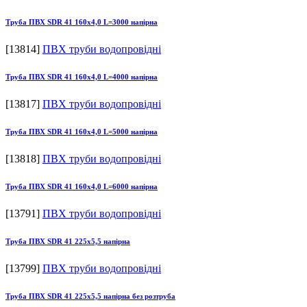
Труба ПВХ SDR 41 160х4,0 L=3000 напірна
[13814]
ПВХ труби водопровідні
Труба ПВХ SDR 41 160х4,0 L=4000 напірна
[13817]
ПВХ труби водопровідні
Труба ПВХ SDR 41 160х4,0 L=5000 напірна
[13818]
ПВХ труби водопровідні
Труба ПВХ SDR 41 160х4,0 L=6000 напірна
[13791]
ПВХ труби водопровідні
Труба ПВХ SDR 41 225х5,5 напірна
[13799]
ПВХ труби водопровідні
Труба ПВХ SDR 41 225х5,5 напірна без розтруба