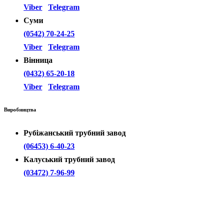
Viber
Telegram
Суми
(0542) 70-24-25
Viber
Telegram
Вінница
(0432) 65-20-18
Viber
Telegram
Виробництва
Рубіжанський трубний завод
(06453) 6-40-23
Калуський трубний завод
(03472) 7-96-99