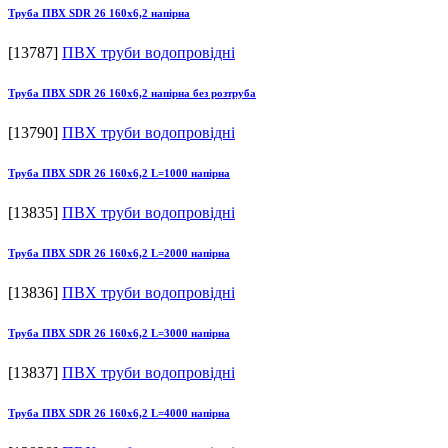
Труба ПВХ SDR 26 160х6,2 напірна
[13787]
ПВХ труби водопровідні
Труба ПВХ SDR 26 160х6,2 напірна без розтруба
[13790]
ПВХ труби водопровідні
Труба ПВХ SDR 26 160х6,2 L=1000 напірна
[13835]
ПВХ труби водопровідні
Труба ПВХ SDR 26 160х6,2 L=2000 напірна
[13836]
ПВХ труби водопровідні
Труба ПВХ SDR 26 160х6,2 L=3000 напірна
[13837]
ПВХ труби водопровідні
Труба ПВХ SDR 26 160х6,2 L=4000 напірна