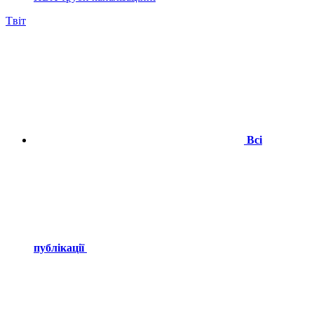
Tвіт
Всі
публікації