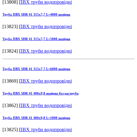
[13808]
ПВХ труби водопровідні
Труба ПВХ SDR 41 315х7,7 L=4000 напірна
[13823]
ПВХ труби водопровідні
Труба ПВХ SDR 41 315х7,7 L=5000 напірна
[13824]
ПВХ труби водопровідні
Труба ПВХ SDR 41 315х7,7 L=6000 напірна
[13869]
ПВХ труби водопровідні
Труба ПВХ SDR 41 400х9,8 напірна без раструба
[13862]
ПВХ труби водопровідні
Труба ПВХ SDR 41 400х9,8 L=1000 напірна
[13825]
ПВХ труби водопровідні