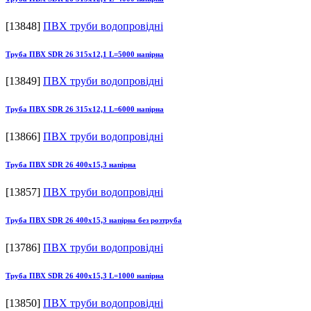
[13848]
ПВХ труби водопровідні
Труба ПВХ SDR 26 315х12,1 L=5000 напірна
[13849]
ПВХ труби водопровідні
Труба ПВХ SDR 26 315х12,1 L=6000 напірна
[13866]
ПВХ труби водопровідні
Труба ПВХ SDR 26 400х15,3 напірна
[13857]
ПВХ труби водопровідні
Труба ПВХ SDR 26 400х15,3 напірна без розтруба
[13786]
ПВХ труби водопровідні
Труба ПВХ SDR 26 400х15,3 L=1000 напірна
[13850]
ПВХ труби водопровідні