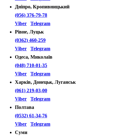
Дніпро, Кропивницький
(056) 376-79-78
Viber
Telegram
Рівне, Луцьк
(0362) 460-259
Viber
Telegram
Одеса, Миколаїв
(048) 710-01-35
Viber
Telegram
Харків, Донецьк, Луганськ
(061) 219-03-00
Viber
Telegram
Полтава
(0532) 61-34-76
Viber
Telegram
Суми