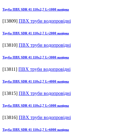
Труба ПВХ SDR 41 110х2,7 L=1000 напірна
[13809]
ПВХ труби водопровідні
Труба ПВХ SDR 41 110х2,7 L=2000 напірна
[13810]
ПВХ труби водопровідні
Труба ПВХ SDR 41 110х2,7 L=3000 напірна
[13811]
ПВХ труби водопровідні
Труба ПВХ SDR 41 110х2,7 L=4000 напірна
[13815]
ПВХ труби водопровідні
Труба ПВХ SDR 41 110х2,7 L=5000 напірна
[13816]
ПВХ труби водопровідні
Труба ПВХ SDR 41 110х2,7 L=6000 напірна