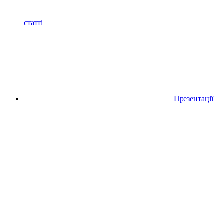
статті
Презентації