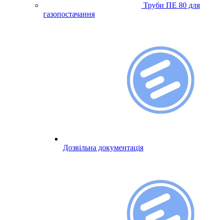
Труби ПЕ 80 для
газопостачання
Дозвільна документація