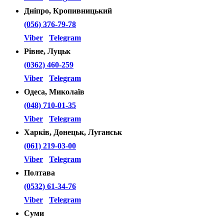
Дніпро, Кропивницький
(056) 376-79-78
Viber
Telegram
Рівне, Луцьк
(0362) 460-259
Viber
Telegram
Одеса, Миколаїв
(048) 710-01-35
Viber
Telegram
Харків, Донецьк, Луганськ
(061) 219-03-00
Viber
Telegram
Полтава
(0532) 61-34-76
Viber
Telegram
Суми