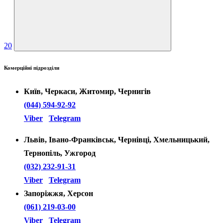
20
Комерційні підрозділи
Київ, Черкаси, Житомир, Чернигів
(044) 594-92-92
Viber
Telegram
Львів, Івано-Франківськ, Чернівці, Хмельницький,
Тернопіль, Ужгород
(032) 232-91-31
Viber
Telegram
Запоріжжя, Херсон
(061) 219-03-00
Viber
Telegram