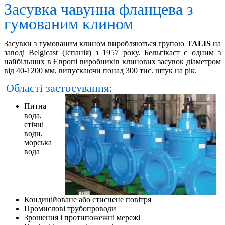
Засувка чавунна фланцева з
гумованим клином
Засувки з гумованим клином виробляються групою
TALIS
на
заводі Belgicast (Іспанія) з 1957 року. Бельгікаст є одним з
найбільших в Європі виробників клинових засувок діаметром
від 40-1200 мм, випускаючи понад 300 тис. штук на рік.
Області застосування:
Питна
вода,
стічні
води,
морська
вода
Кондиційоване або стиснене повітря
Промислові трубопроводи
Зрошення і протипожежні мережі