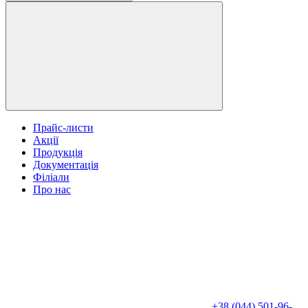
Прайс-листи
Акції
Продукція
Документація
Філіали
Про нас
+38 (044) 501-96-