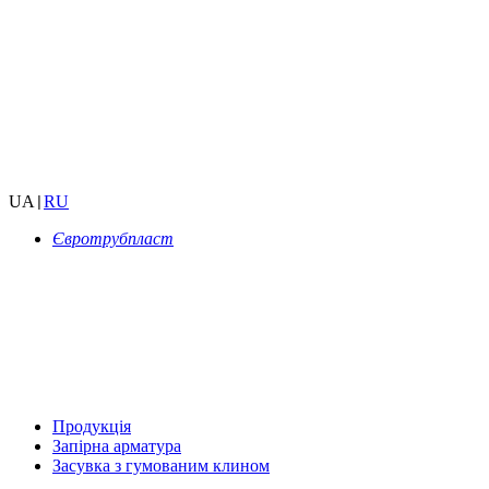
UA
RU
|
Євротрубпласт
Продукція
Запірна арматура
Засувка з гумованим клином