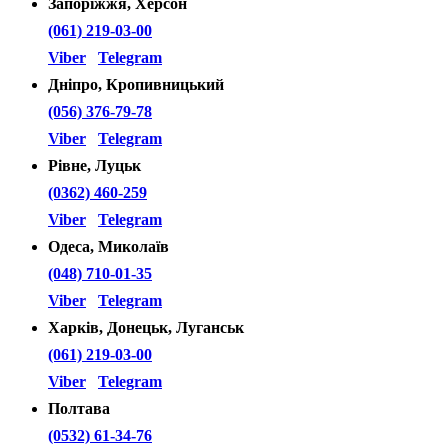
Запоріжжя, Херсон
(061) 219-03-00
Viber
Telegram
Дніпро, Кропивницький
(056) 376-79-78
Viber
Telegram
Рівне, Луцьк
(0362) 460-259
Viber
Telegram
Одеса, Миколаїв
(048) 710-01-35
Viber
Telegram
Харків, Донецьк, Луганськ
(061) 219-03-00
Viber
Telegram
Полтава
(0532) 61-34-76