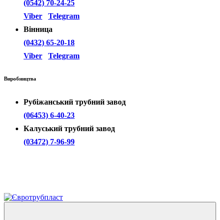
(0542) 70-24-25
Viber
Telegram
Вінница
(0432) 65-20-18
Viber
Telegram
Виробництва
Рубіжанський трубний завод
(06453) 6-40-23
Калуський трубний завод
(03472) 7-96-99