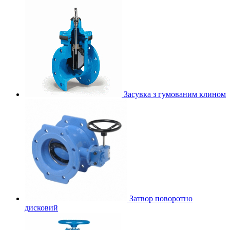
Засувка з гумованим клином
Затвор поворотно
дисковий