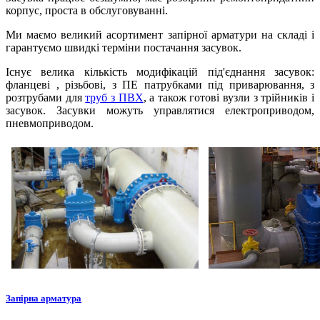
корпус, проста в обслуговуванні.
Ми маємо великий асортимент запірної арматури на складі і
гарантуємо швидкі терміни постачання засувок.
Існує велика кількість модифікацій під'єднання засувок:
фланцеві , різьбові, з ПЕ патрубками під приварювання, з
розтрубами для
труб з ПВХ
, а також готові вузли з трійників і
засувок. Засувки можуть управлятися електроприводом,
пневмоприводом.
Запірна арматура