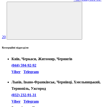
20
Комерційні підрозділи
Київ, Черкаси, Житомир, Чернигів
(044) 594-92-92
Viber
Telegram
Львів, Івано-Франківськ, Чернівці, Хмельницький,
Тернопіль, Ужгород
(032) 232-91-31
Viber
Telegram