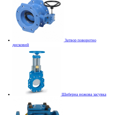
Затвор поворотно
дисковий
Шиберна ножова засувка