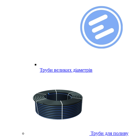
Труби великих діаметрів
Труби для поливу