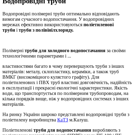
Водопровідні труби
Водопровідні полімерні труби оптимально відповідають
вимогам сучасного водопостачання.
У водопровідних
мережах ефективно використовуються
поліетиленові
труби
і
труби з полівінілхлориду.
Полімерні
труби для холодного водопостачання
за своїми
технологічними параметрами і ...
властивостями багато в чому перевершують труби з інших
матеріалів: металу, склопластику, кераміки, а також труб
ВМКГ (високоміцного кулястого графіту).
Для
п
оліетиленових і ПВХ труб властиві довговічність, надійність
в експлуатації і прекрасні екологічні характеристики.
Якість
води, що транспортується по полімерним трубопроводам, на
кілька порядків вище, ніж у водопровідних системах з інших
матеріалів.
На ринку України широко представлені водопровідні труби з
поліетилену виробництва
КаТЗ
м.Калуш.
Поліетиленові
труби для водопостачання
виробляють з