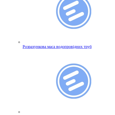
Розрахункова маса водопровідних труб