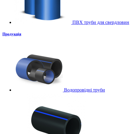
ПВХ труби для свердловин
Продукція
Водопровідні труби