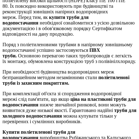
поліетилену високої щільності (HDPE) класу ПЕ 100 і ПЕ
80.
Їх повсюдно використовують при будівництві та
реконструкції зовнішніх напірних водопровідних
мереж.
Перед тим, як
купити труби для
водопостачання
необхідної ознайомитися з усією дозвільною
документацією і в обов'язковому порядку Сертифікатом
відповідності на дану продукцію.
Поряд з поліетиленовими трубами в напірному зовнішньому
водопостачанні успішно застосовуються
ПВХ
труби.
Основною перевагою таких трубопроводів є легкість
їх монтажу, обумовлена конструкцією труб з полівінілхлориду.
При необхідності будівництва водопровідних мереж
безтраншейним методом незамінними стали
поліетиленові
труби із захисним покриттям.
При комплектації об'єкта зі спорудження водопровідної
мережі слід пам'ятати, що якщо
ціна на пластикові труби для
водопостачання
нижче звичайної ринкової, вони можуть
виявитися дуже низької якості.
Гарантовано надійні
труби для
холодного водопостачання
можна купувати тільки у
перевірених і сумлінних виробників.
Купити поліетиленові труби для
водопостачання
виробництва Рубіжанського та Калуського