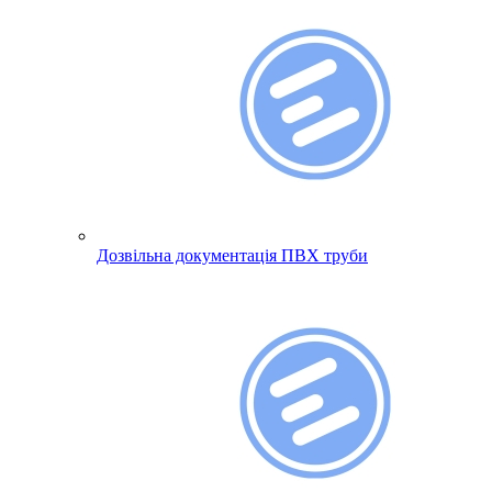
Дозвільна документація ПВХ труби