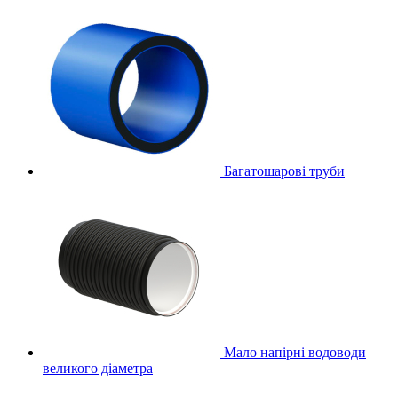
Багатошарові труби
Мало напірні водоводи
великого діаметра