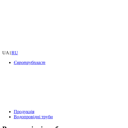
UA
RU
|
Євротрубпласт
Продукція
Водопровідні труби