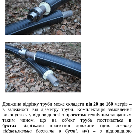
Довжина відрізку труби може складати
від 20 до 160
метрів –
в залежності від діаметру труби. Комплектація замовлення
виконується у відповідності з проектом/ технічним завданням
таким чином, що на об’єкт труба постачається
в
бухтах
відрізками проектної довжини (див
. колонку
«Максимальна довжина в бухті, м
») – з відповідною