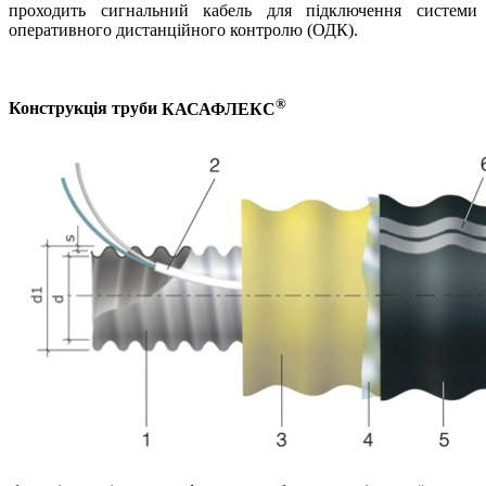
проходить сигнальний кабель для підключення системи
оперативного дистанційного контролю (ОДК).
®
Конструкція труби
КАСАФЛЕКС