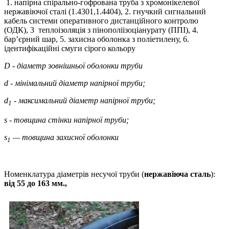
1. напірна спірально-гофрована труба з хромонікелевої
нержавіючої сталі (1.4301,1.4404),
2. гнучкий сигнальний
кабель системи оперативного дистанційного контролю
(ОДК),
3 теплоізоляція з пінополіізоціанурату (ППІ),
4.
бар’єрний шар,
5. захисна оболонка з поліетилену,
6.
ідентифікаційні смуги сірого кольору
D - діаметр зовнішньої оболонки труби
d - мінімальний діаметр напірної труби;
d
- максимальний діаметр напірної труби;
1
s - товщина стінки напірної труби;
s
— товщина захисної оболонки
1
Номенклатура діаметрів несучої труби (
нержавіюча сталь
):
від 55 до 163 мм.,