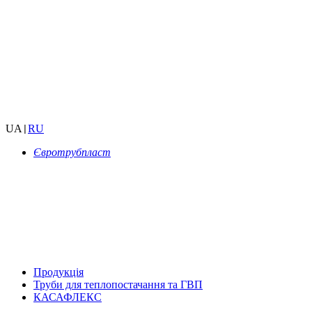
UA
RU
|
Євротрубпласт
Продукція
Труби для теплопостачання та ГВП
КАСАФЛЕКС