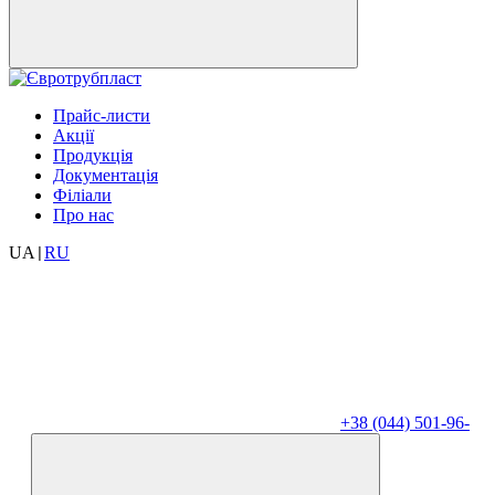
Прайс-листи
Акції
Продукція
Документація
Філіали
Про нас
UA
RU
|
+38 (044) 501-96-