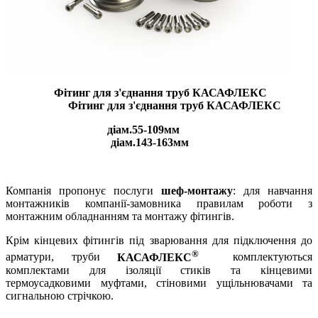
Фітинг для з'єднання труб КАСАФЛЕКС
Фітинг для з'єднання труб КАСАФЛЕКС
діам.55-109мм
діам.143-163мм
Компанія пропонує послуги
шеф-монтажу
: для навчання
монтажників компанії-замовника правилам роботи з
монтажним обладнанням та монтажу фітингів.
Крім кінцевих фітингів під зварювання для підключення до
®
арматури, труби
КАСАФЛЕКС
комплектуються
комплектами для ізоляції стиків та кінцевими
термоусадковими муфтами, стіновими ущільнювачами та
сигнальною стрічкою.