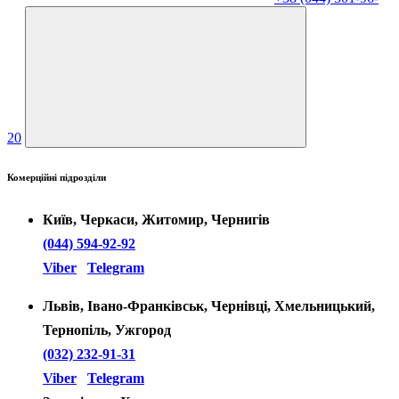
20
Комерційні підрозділи
Київ, Черкаси, Житомир, Чернигів
(044) 594-92-92
Viber
Telegram
Львів, Івано-Франківськ, Чернівці, Хмельницький,
Тернопіль, Ужгород
(032) 232-91-31
Viber
Telegram