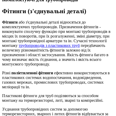
Фітинги (з'єднувальні деталі)
Фітинги
або з'єднувальні деталі відносяться до
комплектуючих трубопроводів.
Призначення фітингів -
виконувати сполучну функцію при монтажі трубопроводів в
місцях їх поворотів, при їх розгалуженні, зміні діаметру, при
монтажі трубопровідної арматури та ін. Сучасні технології
монтажу
трубопроводів з пластикових труб
передбачають
величезну різноманітність фітингів залежно від їх
призначення і області застосування.
Якість фітинга багато в
чому визначає якість з'єднання, а значить і якість всього
монтуємого трубопроводу.
Різні
поліетиленові фітинги
ефективно використовуються в
пластикових системах водопостачання, водовідведення,
газових мережах, промислових трубопроводах, системах
меліорації та ін.
Пластикові фітинги для труб поділяються за способом
монтажу на терморезисторні, литі, зварні та компресійні.
З'єднання трубопровідних систем за допомогою
терморезисторних, зварних і литих фітингів відбувається за