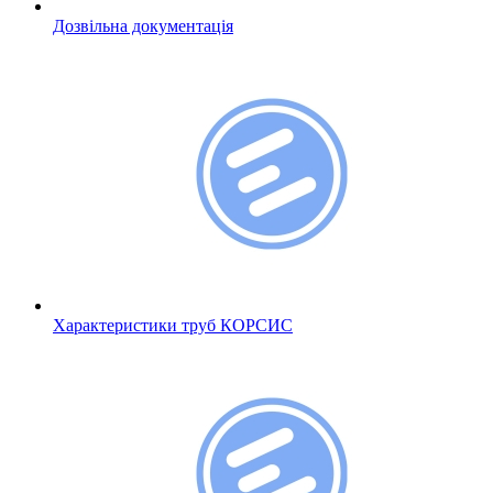
Дозвільна документація
Характеристики труб КОРСИС