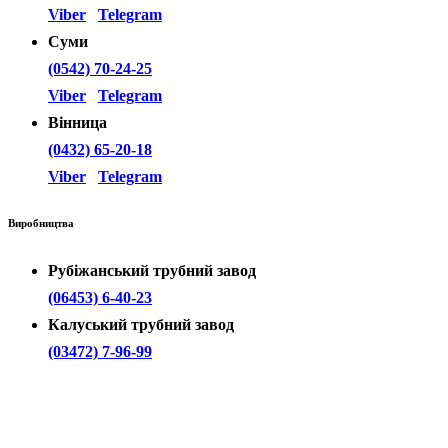
Viber
Telegram
Суми
(0542) 70-24-25
Viber
Telegram
Вінница
(0432) 65-20-18
Viber
Telegram
Виробництва
Рубіжанський трубний завод
(06453) 6-40-23
Калуський трубний завод
(03472) 7-96-99