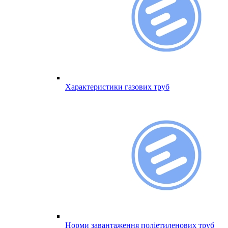
Характеристики газових труб
Норми завантаження поліетиленових труб