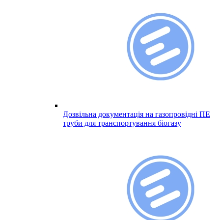
Дозвільна документація на газопровідні ПЕ
труби для транспортування біогазу