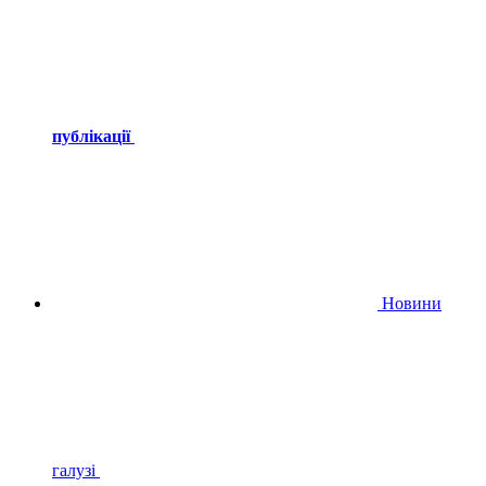
публікації
Новини
галузі