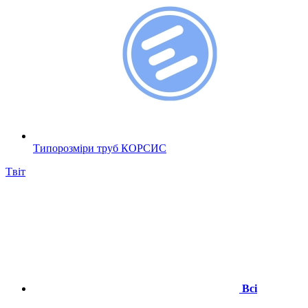
Типорозміри труб КОРСИС
Tвіт
Всі