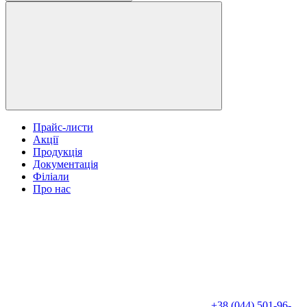
Прайс-листи
Акції
Продукція
Документація
Філіали
Про нас
+38 (044) 501-96-