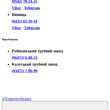
(0542) 70-24-25
Viber
Telegram
Вінница
(0432) 65-20-18
Viber
Telegram
Виробництва
Рубіжанський трубний завод
(06453) 6-40-23
Калуський трубний завод
(03472) 7-96-99