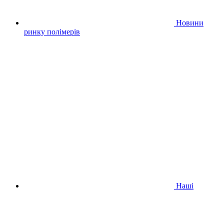
Новини
ринку полімерів
Наші