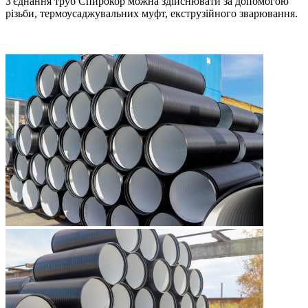
З'єднання труб Спирокор можна здійснювати за допомогою
різьби, термоусаджувальних муфт, екструзійного зварювання.