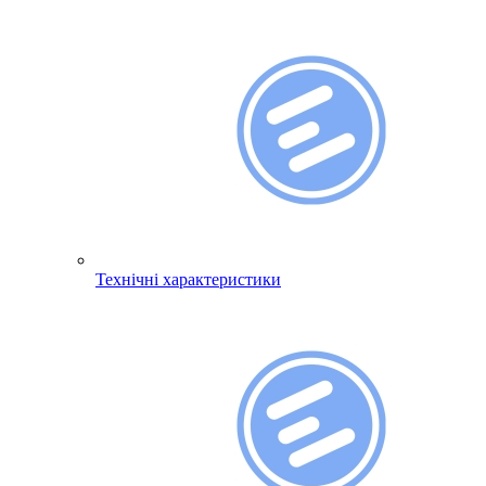
Технічні характеристики