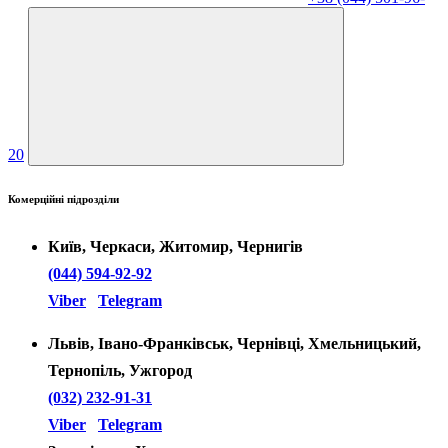
20
Комерційні підрозділи
Київ, Черкаси, Житомир, Чернигів
(044) 594-92-92
Viber
Telegram
Львів, Івано-Франківськ, Чернівці, Хмельницький,
Тернопіль, Ужгород
(032) 232-91-31
Viber
Telegram