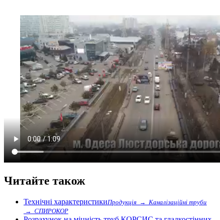
Читайте також
Технічні характеристики
Продукція → Каналізаційні труби
→ СПИРОКОР
Розрахунок на міцність труб КОРСИС та гладкостінних