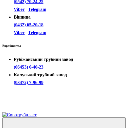
(0542) 70-24-25
Viber
Telegram
Вінница
(0432) 65-20-18
Viber
Telegram
Виробництва
Рубіжанський трубний завод
(06453) 6-40-23
Калуський трубний завод
(03472) 7-96-99