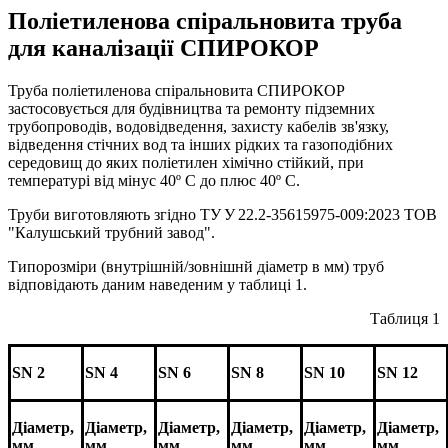
Поліетиленова спіральновита труба
для каналізації СПИРОКОР
Труба поліетиленова спіральновита СПИРОКОР
застосовується для будівництва та ремонту підземних
трубопроводів, водовідведення, захисту кабелів зв'язку,
відведення стічних вод та інших рідких та газоподібних
середовищ до яких поліетилен хімічно стійкий, при
температурі від мінус 40º С до плюс 40º С.
Труби виготовляють згідно ТУ У 22.2-35615975-009:2023 ТОВ
"Калушський трубний завод".
Типорозміри (внутрішній/зовнішнй діаметр в мм) труб
відповідають даним наведеним у таблиці 1.
Таблиця 1
SN 2
SN 4
SN 6
SN 8
SN 10
SN 12
Діаметр,
Діаметр,
Діаметр,
Діаметр,
Діаметр,
Діаметр,
м
м
мм
мм
м
м
мм
мм