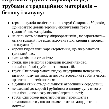
трубами з традиційних матеріалів –
бетону і чавуну:
термін служби поліетиленових труб Спирокор 50 років,
що набагато довше терміну експлуатації труб з
традиційних матеріалів;
не сприяють розвитку мікроорганізмів , не заростають –
на внутрішній поверхні відсутні відкладення в процесі
експлуатації;
хороші гідравлічні характеристики, що зберігаються
тривалий час;
висока хімічна стійкість;
стоки, що замерзли всередині поліетиленової
каналізаційної труби, не зашкодять їй;
труби Спирокор мають гладку внутрішню поверхню ,
завдяки чому швидкість потоку всередині труби з часом
практично не змінюється;
відмінна стійкість до більшості агресивних середовищ;
не схильні до корозії і руйнівного впливу супутнього
каналізаційного газу високої агресивності;
труби Спирокор набагато легше переміщати і
встановлювати , що дозволяє істотно заощадити на
монтажі.