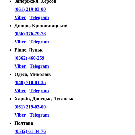
Запоріжжя, Херсон
(061) 219-03-00
Viber
Telegram
Дніпро, Кропивницький
(056) 376-79-78
Viber
Telegram
Рівне, Луцьк
(0362) 460-259
Viber
Telegram
Одеса, Миколаїв
(048) 710-01-35
Viber
Telegram
Харків, Донецьк, Луганськ
(061) 219-03-00
Viber
Telegram
Полтава
(0532) 61-34-76