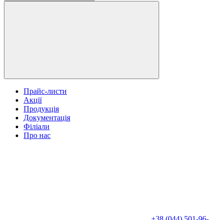
Прайс-листи
Акції
Продукція
Документація
Філіали
Про нас
+38 (044) 501-96-