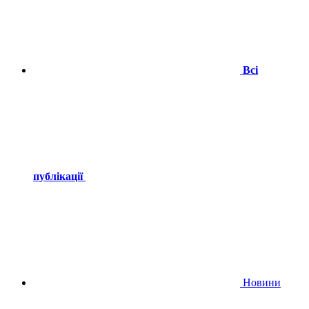
Всі
публікації
Новини