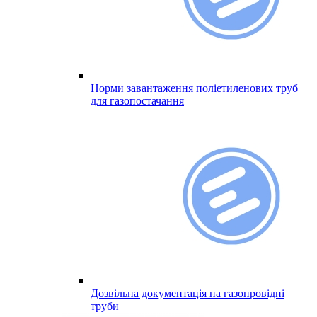
Норми завантаження поліетиленових труб
для газопостачання
Дозвільна документація на газопровідні
труби