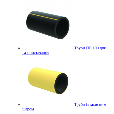
Труби ПЕ 100 для
газопостачання
Труби із захисним
шаром