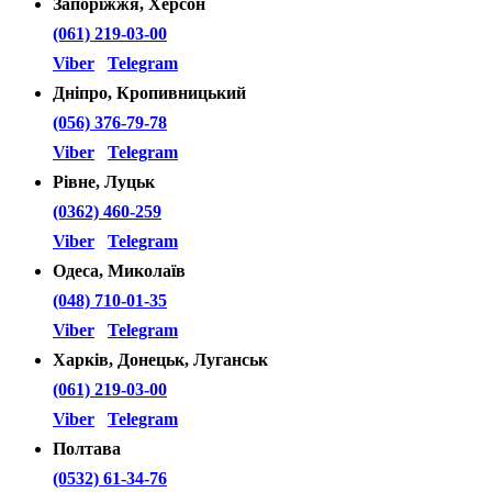
Запоріжжя, Херсон
(061) 219-03-00
Viber
Telegram
Дніпро, Кропивницький
(056) 376-79-78
Viber
Telegram
Рівне, Луцьк
(0362) 460-259
Viber
Telegram
Одеса, Миколаїв
(048) 710-01-35
Viber
Telegram
Харків, Донецьк, Луганськ
(061) 219-03-00
Viber
Telegram
Полтава
(0532) 61-34-76