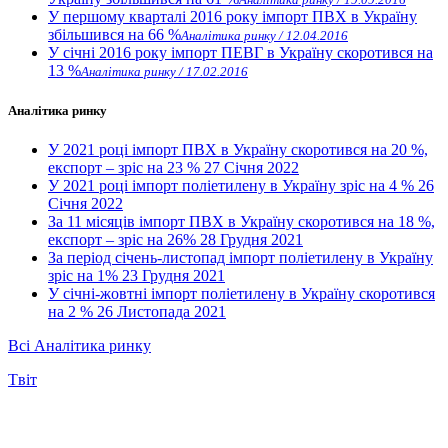
У першому кварталі 2016 року імпорт ПВХ в Україну
збільшився на 66 %
Аналітика ринку / 12.04.2016
У січні 2016 року імпорт ПЕВГ в Україну скоротився на
13 %
Аналітика ринку / 17.02.2016
Аналітика ринку
У 2021 році імпорт ПВХ в Україну скоротився на 20 %,
експорт – зріс на 23 %
27 Січня 2022
У 2021 році імпорт поліетилену в Україну зріс на 4 %
26
Січня 2022
За 11 місяців імпорт ПВХ в Україну скоротився на 18 %,
експорт – зріс на 26%
28 Грудня 2021
За період січень-листопад імпорт поліетилену в Україну
зріс на 1%
23 Грудня 2021
У січні-жовтні імпорт поліетилену в Україну скоротився
на 2 %
26 Листопада 2021
Всі Аналітика ринку
Tвіт