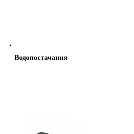
Водопостачання