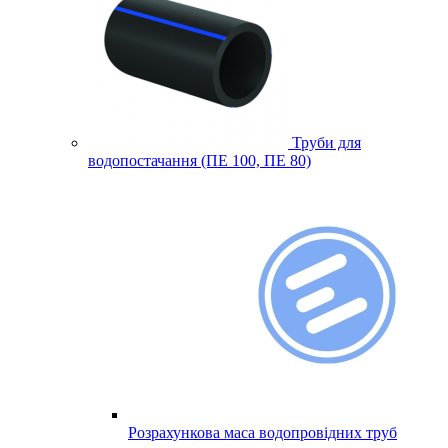
Труби для
водопостачання (ПЕ 100, ПЕ 80)
Розрахункова маса водопровідних труб