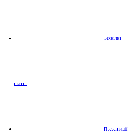
Технічні
статті
Презентації