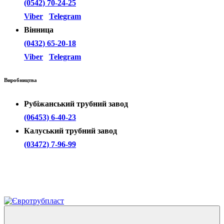
(0542) 70-24-25
Viber
Telegram
Вінница
(0432) 65-20-18
Viber
Telegram
Виробництва
Рубіжанський трубний завод
(06453) 6-40-23
Калуський трубний завод
(03472) 7-96-99