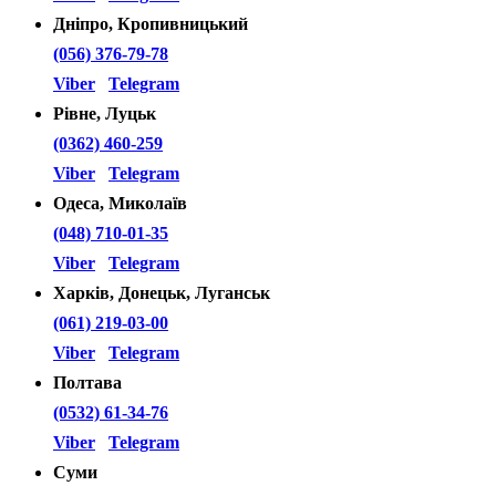
Дніпро, Кропивницький
(056) 376-79-78
Viber
Telegram
Рівне, Луцьк
(0362) 460-259
Viber
Telegram
Одеса, Миколаїв
(048) 710-01-35
Viber
Telegram
Харків, Донецьк, Луганськ
(061) 219-03-00
Viber
Telegram
Полтава
(0532) 61-34-76
Viber
Telegram
Суми