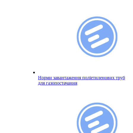
Норми завантаження поліетиленових труб
для газопостачання