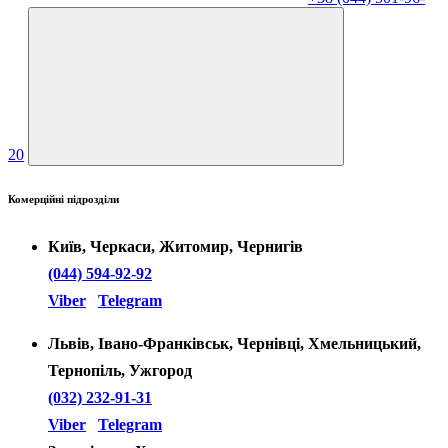
20
Комерційні підрозділи
Київ, Черкаси, Житомир, Чернигів
(044) 594-92-92
Viber
Telegram
Львів, Івано-Франківськ, Чернівці, Хмельницький,
Тернопіль, Ужгород
(032) 232-91-31
Viber
Telegram