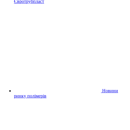
Євротрубпласт
Новини
ринку полімерів