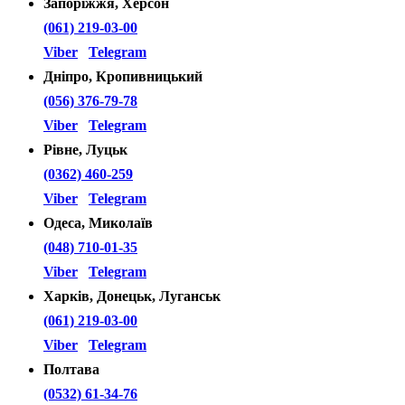
Запоріжжя, Херсон
(061) 219-03-00
Viber
Telegram
Дніпро, Кропивницький
(056) 376-79-78
Viber
Telegram
Рівне, Луцьк
(0362) 460-259
Viber
Telegram
Одеса, Миколаїв
(048) 710-01-35
Viber
Telegram
Харків, Донецьк, Луганськ
(061) 219-03-00
Viber
Telegram
Полтава
(0532) 61-34-76