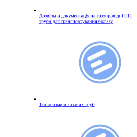
Дозвільна документація на газопровідні ПЕ
труби для транспортування біогазу
Типорозміри газових труб