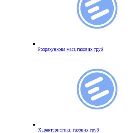
Розрахункова маса газових труб
Характеристики газових труб