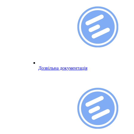
Дозвільна документація