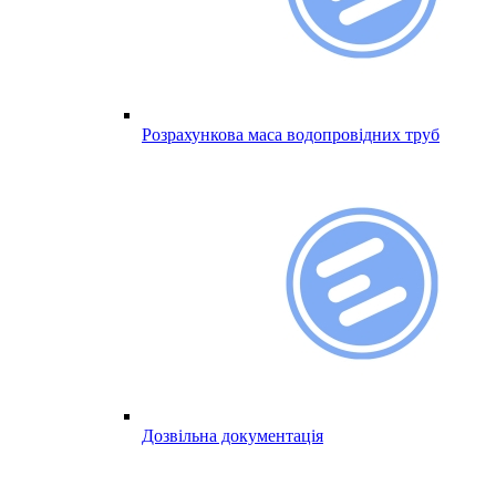
Розрахункова маса водопровідних труб
Дозвільна документація