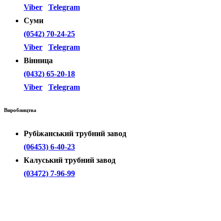
Viber
Telegram
Суми
(0542) 70-24-25
Viber
Telegram
Вінница
(0432) 65-20-18
Viber
Telegram
Виробництва
Рубіжанський трубний завод
(06453) 6-40-23
Калуський трубний завод
(03472) 7-96-99