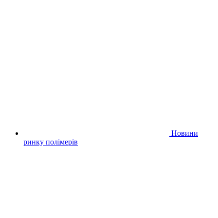
Новини
ринку полімерів