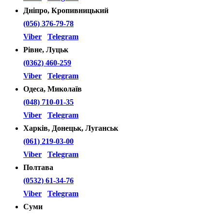
Дніпро, Кропивницький
(056) 376-79-78
Viber
Telegram
Рівне, Луцьк
(0362) 460-259
Viber
Telegram
Одеса, Миколаїв
(048) 710-01-35
Viber
Telegram
Харків, Донецьк, Луганськ
(061) 219-03-00
Viber
Telegram
Полтава
(0532) 61-34-76
Viber
Telegram
Суми