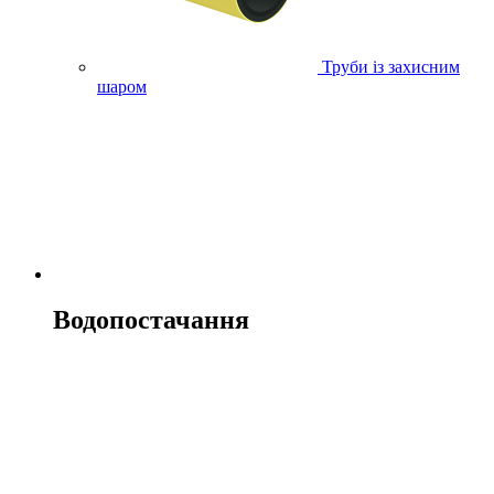
Труби із захисним
шаром
Водопостачання