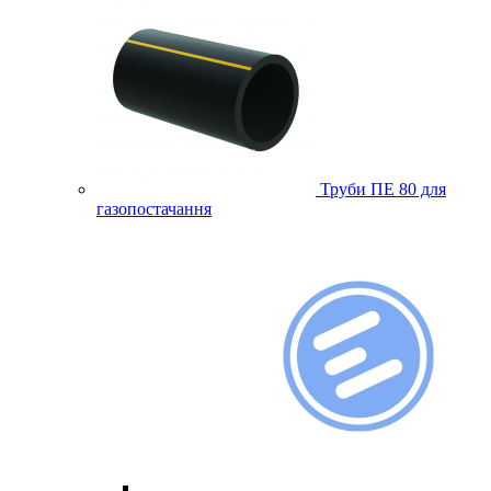
Труби ПЕ 80 для
газопостачання