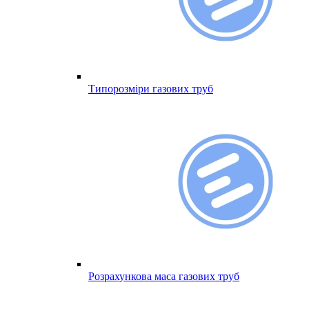
Типорозміри газових труб
Розрахункова маса газових труб