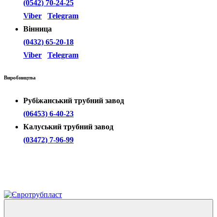
(0542) 70-24-25
Viber
Telegram
Вінница
(0432) 65-20-18
Viber
Telegram
Виробництва
Рубіжанський трубний завод
(06453) 6-40-23
Калуський трубний завод
(03472) 7-96-99