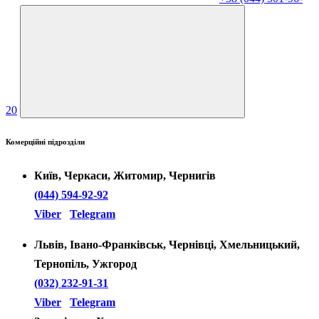
20
Комерційні підрозділи
Київ, Черкаси, Житомир, Чернигів
(044) 594-92-92
Viber
Telegram
Львів, Івано-Франківськ, Чернівці, Хмельницький,
Тернопіль, Ужгород
(032) 232-91-31
Viber
Telegram