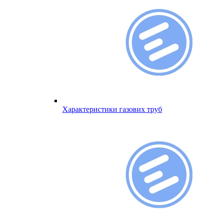
Характеристики газових труб