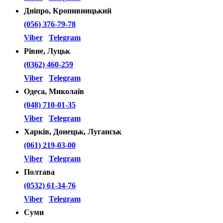
Дніпро, Кропивницький
(056) 376-79-78
Viber
Telegram
Рівне, Луцьк
(0362) 460-259
Viber
Telegram
Одеса, Миколаїв
(048) 710-01-35
Viber
Telegram
Харків, Донецьк, Луганськ
(061) 219-03-00
Viber
Telegram
Полтава
(0532) 61-34-76
Viber
Telegram
Суми