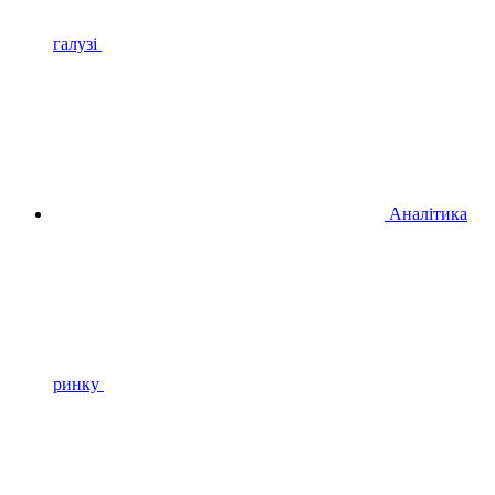
галузі
Аналітика
ринку