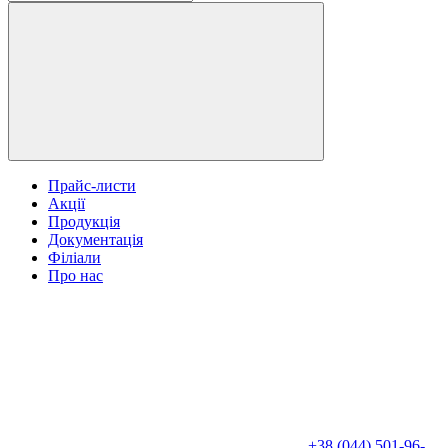
Прайс-листи
Акції
Продукція
Документація
Філіали
Про нас
+38 (044) 501-96-