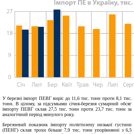
У березні імпорт ПЕВГ виріс до 11,6 тис. тонн проти 8,1 тис.
тонн. В цілому, за підсумками січня-березня сумарний обсяг
імпорту ПЕВГ склав 27,5 тис. тонн проти 23,7 тис. тонн за
аналогічний період минулого року.
Березневий показник імпорту поліетилену низької густини
(ПЕНГ) склав трохи більше 7,9 тис. тонн упорівнянні з 6,5