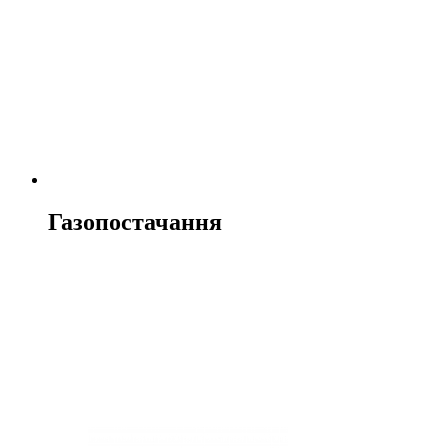
Газопостачання