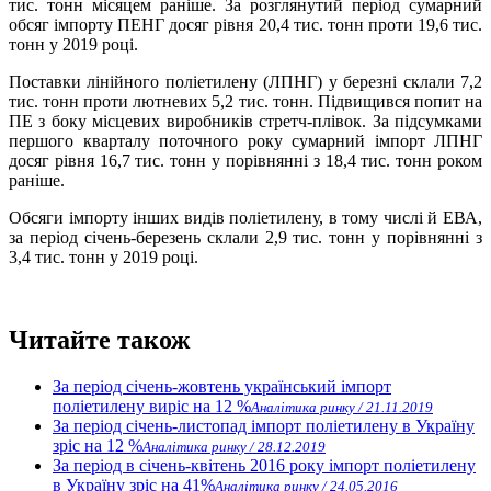
тис. тонн місяцем раніше. За розглянутий період сумарний
обсяг імпорту ПЕНГ досяг рівня 20,4 тис. тонн проти 19,6 тис.
тонн у 2019 році.
Поставки лінійного поліетилену (ЛПНГ) у березні склали 7,2
тис. тонн проти лютневих 5,2 тис. тонн. Підвищився попит на
ПЕ з боку місцевих виробників стретч-плівок. За підсумками
першого кварталу поточного року сумарний імпорт ЛПНГ
досяг рівня 16,7 тис. тонн у порівнянні з 18,4 тис. тонн роком
раніше.
Обсяги імпорту інших видів поліетилену, в тому числі й ЕВА,
за період січень-березень склали 2,9 тис. тонн у порівнянні з
3,4 тис. тонн у 2019 році.
Читайте також
За період січень-жовтень український імпорт
поліетилену виріс на 12 %
Аналітика ринку / 21.11.2019
За період січень-листопад імпорт поліетилену в Україну
зріс на 12 %
Аналітика ринку / 28.12.2019
За період в січень-квітень 2016 року імпорт поліетилену
в Україну зріс на 41%
Аналітика ринку / 24.05.2016