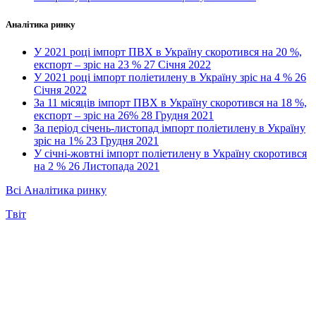
Аналітика ринку
У 2021 році імпорт ПВХ в Україну скоротився на 20 %,
експорт – зріс на 23 %
27 Січня 2022
У 2021 році імпорт поліетилену в Україну зріс на 4 %
26
Січня 2022
За 11 місяців імпорт ПВХ в Україну скоротився на 18 %,
експорт – зріс на 26%
28 Грудня 2021
За період січень-листопад імпорт поліетилену в Україну
зріс на 1%
23 Грудня 2021
У січні-жовтні імпорт поліетилену в Україну скоротився
на 2 %
26 Листопада 2021
Всі Аналітика ринку
Tвіт