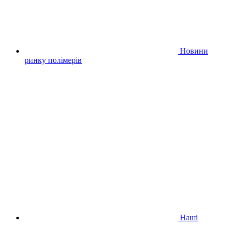
Новини
ринку полімерів
Наші