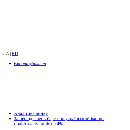
UA
RU
|
Євротрубпласт
Аналітика ринку
За період січень-березень український імпорт
поліетилену виріс на 4%