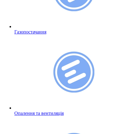
Газопостачання
Опалення та вентиляція