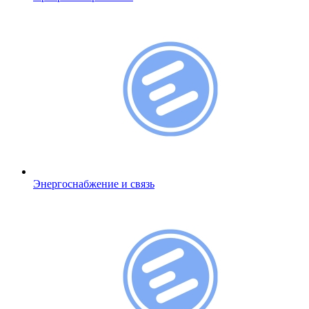
Энергоснабжение и связь