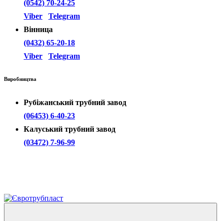
(0542) 70-24-25
Viber
Telegram
Вінница
(0432) 65-20-18
Viber
Telegram
Виробництва
Рубіжанський трубний завод
(06453) 6-40-23
Калуський трубний завод
(03472) 7-96-99