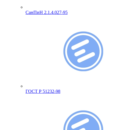
СанПиН 2.1.4.027-95
ГОСТ Р 51232-98