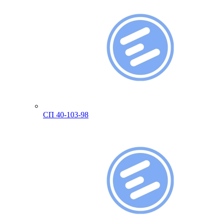
СП 40-103-98