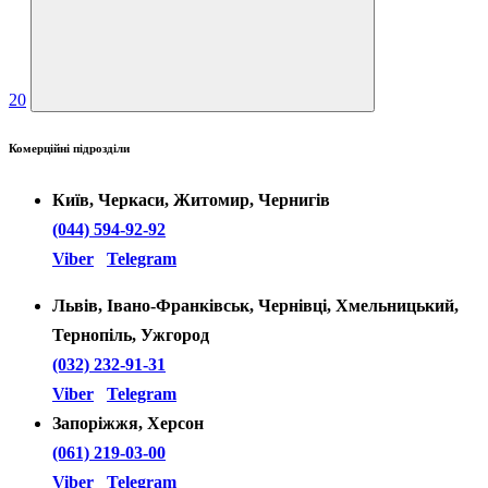
20
Комерційні підрозділи
Київ, Черкаси, Житомир, Чернигів
(044) 594-92-92
Viber
Telegram
Львів, Івано-Франківськ, Чернівці, Хмельницький,
Тернопіль, Ужгород
(032) 232-91-31
Viber
Telegram
Запоріжжя, Херсон
(061) 219-03-00
Viber
Telegram