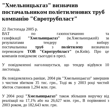
"Хмельницькгаз" визначив
постачальником поліетиленових труб
компанію "Євротрубпласт"
22 Листопада 2005 р.
ВАТ по газопостачанню та
газифікації
"Хмельницькгаз"
(м.Хмельницький) за
результатами тендеру з вибору
постачальника
труб
з
поліетилену
визначило
переможцем
ТОВ "Євротрубпласт"
(м.Київ).
Про це
компанія повідомляє сьогодні в пресі.
У повідомленні наголошується, що тендер відбувся 10
листопада.
Як повідомлялось раніше, 2004 рік "Хмельницькгаз" завершив
з чистим збитком 35 тис. грн., Тоді як у 2003 році чистий
збиток становив 1,294 млн. грн.
У 2004 році
"Хмельницькгаз"
також збільшив виручку від
реалізації на 17,1% або на 26,627 млн. грн., В порівнянні з
2003 роком, до 182,643 млн. грн.