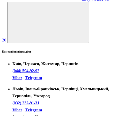
20
Комерційні підрозділи
Київ, Черкаси, Житомир, Чернигів
(044) 594-92-92
Viber
Telegram
Львів, Івано-Франківськ, Чернівці, Хмельницький,
Тернопіль, Ужгород
(032) 232-91-31
Viber
Telegram