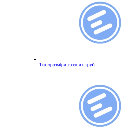
Типорозміри газових труб