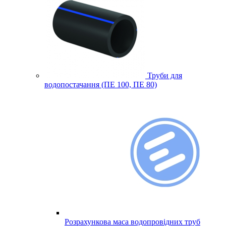
Труби для
водопостачання (ПЕ 100, ПЕ 80)
Розрахункова маса водопровідних труб