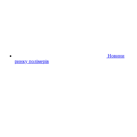
Новини
ринку полімерів