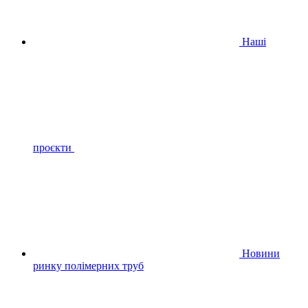
Наші
проєкти
Новини
ринку полімерних труб