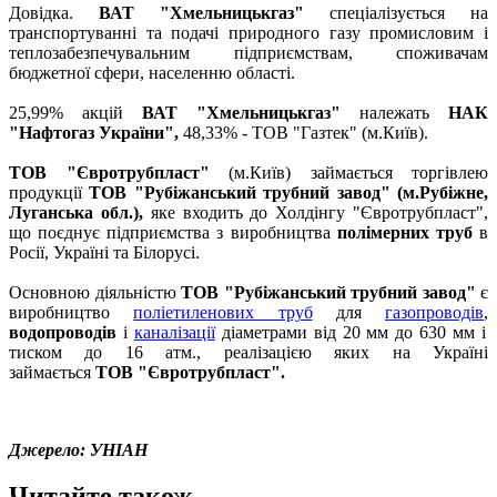
Довідка.
ВАТ "Хмельницькгаз"
спеціалізується на
транспортуванні та подачі природного газу промисловим і
теплозабезпечувальним підприємствам, споживачам
бюджетної сфери, населенню області.
25,99% акцій
ВАТ "Хмельницькгаз"
належать
НАК
"Нафтогаз України",
48,33% - ТОВ "Газтек" (м.Київ).
ТОВ "Євротрубпласт"
(м.Київ) займається торгівлею
продукції
ТОВ "Рубіжанський трубний завод" (м.Рубіжне,
Луганська обл.),
яке входить до Холдінгу "Євротрубпласт",
що поєднує підприємства з виробництва
полімерних труб
в
Росії, Україні та Білорусі.
Основною діяльністю
ТОВ "Рубіжанський трубний завод"
є
виробництво
поліетиленових труб
для
газопроводів
,
водопроводів
і
каналізації
діаметрами від 20 мм до 630 мм і
тиском до 16 атм., реалізацією яких на Україні
займається
ТОВ "Євротрубпласт".
Джерело: УНІАН
Читайте також