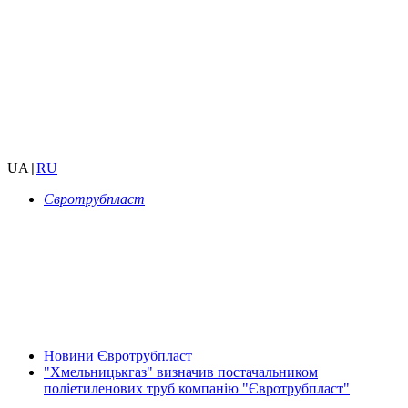
UA
RU
|
Євротрубпласт
Новини Євротрубпласт
"Хмельницькгаз" визначив постачальником
поліетиленових труб компанію "Євротрубпласт"