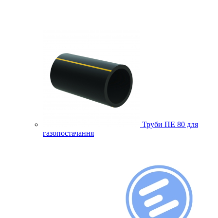
Труби ПЕ 80 для
газопостачання