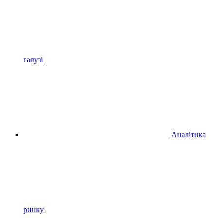
галузі
Аналітика
ринку