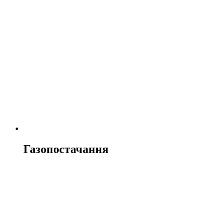
Газопостачання