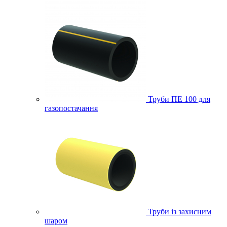
Труби ПЕ 100 для
газопостачання
Труби із захисним
шаром