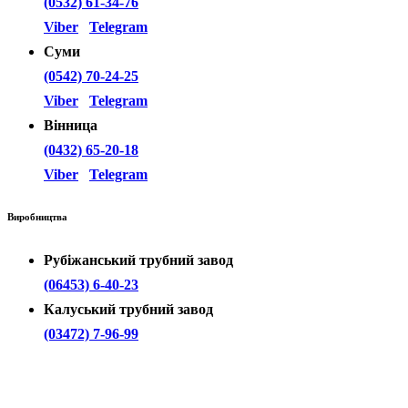
(0532) 61-34-76
Viber
Telegram
Суми
(0542) 70-24-25
Viber
Telegram
Вінница
(0432) 65-20-18
Viber
Telegram
Виробництва
Рубіжанський трубний завод
(06453) 6-40-23
Калуський трубний завод
(03472) 7-96-99