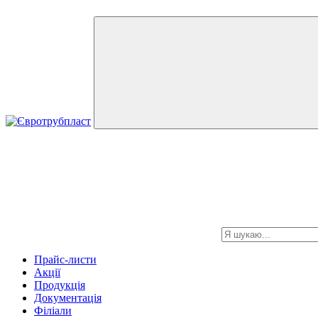
Прайс-листи
Акції
Продукція
Документація
Філіали