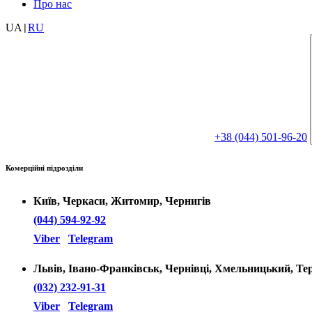
Про нас
UA
RU
|
+38 (044) 501-96-20
Комерційні підрозділи
Київ, Черкаси, Житомир, Чернигів
(044) 594-92-92
Viber
Telegram
Львів, Івано-Франківськ, Чернівці, Хмельницький, Те
(032) 232-91-31
Viber
Telegram