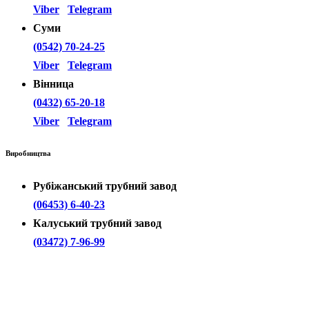
Viber
Telegram
Суми
(0542) 70-24-25
Viber
Telegram
Вінница
(0432) 65-20-18
Viber
Telegram
Виробництва
Рубіжанський трубний завод
(06453) 6-40-23
Калуський трубний завод
(03472) 7-96-99