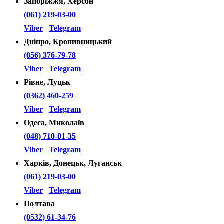
Запоріжжя, Херсон
(061) 219-03-00
Viber
Telegram
Дніпро, Кропивницький
(056) 376-79-78
Viber
Telegram
Рівне, Луцьк
(0362) 460-259
Viber
Telegram
Одеса, Миколаїв
(048) 710-01-35
Viber
Telegram
Харків, Донецьк, Луганськ
(061) 219-03-00
Viber
Telegram
Полтава
(0532) 61-34-76