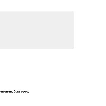
рнопіль, Ужгород