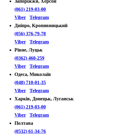
Запоріжжя, Херсон
(061) 219-03-00
Viber
Telegram
Дніпро, Кропивницький
(056) 376-79-78
Viber
Telegram
Рівне, Луцьк
(0362) 460-259
Viber
Telegram
Одеса, Миколаїв
(048) 710-01-35
Viber
Telegram
Харків, Донецьк, Луганськ
(061) 219-03-00
Viber
Telegram
Полтава
(0532) 61-34-76