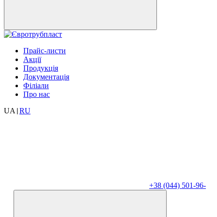
Прайс-листи
Акції
Продукція
Документація
Філіали
Про нас
UA
RU
|
+38 (044) 501-96-