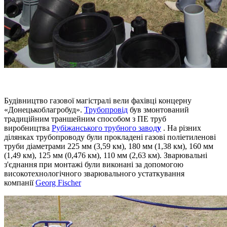
Будівництво газової магістралі вели фахівці концерну
«Донецькоблагробуд».
Трубопровід
був змонтований
традиційним траншейним способом з ПЕ труб
виробництва
Рубіжанського трубного завод
у
.
На різних
ділянках трубопроводу були прокладені газові поліетиленові
труби діаметрами 225 мм (3,59 км), 180 мм (1,38 км), 160 мм
(1,49 км), 125 мм (0,476 км), 110 мм (2,63 км).
Зварювальні
з'єднання при монтажі були виконані за допомогою
високотехнологічного зварювального устаткування
компанії
Georg Fischer