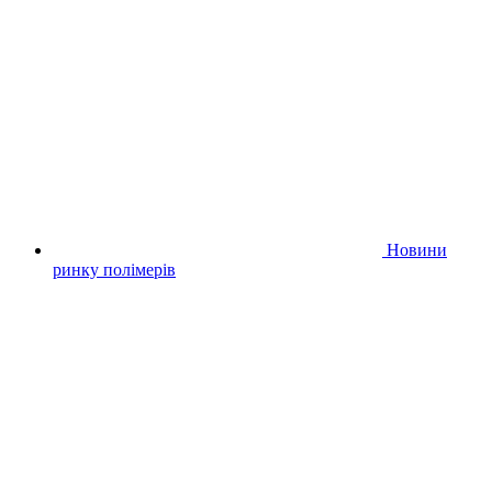
Новини
ринку полімерів