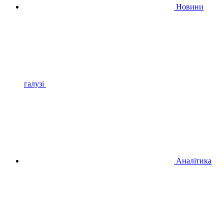
Новини
галузі
Аналітика