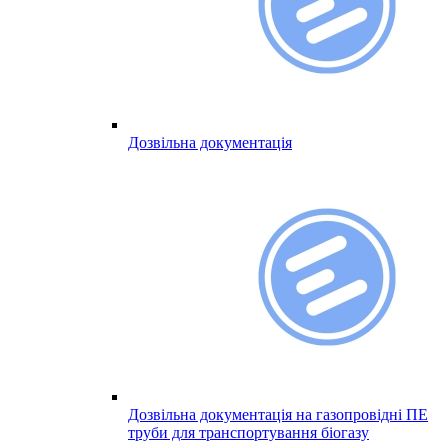
Дозвільна документація
Дозвільна документація на газопровідні ПЕ
труби для транспортування біогазу