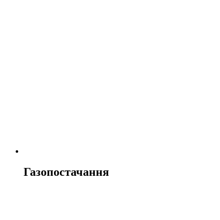
Газопостачання