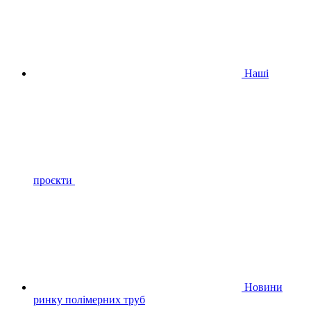
Наші
проєкти
Новини
ринку полімерних труб