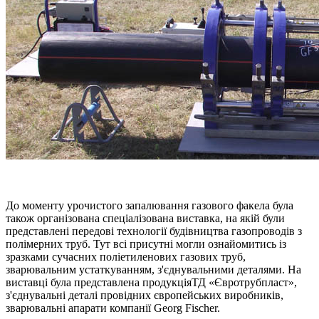
До моменту урочистого запалювання газового факела була
також організована спеціалізована виставка, на якій були
представлені передові технології будівництва газопроводів з
полімерних труб.
Тут всі присутні могли ознайомитись із
зразками сучасних поліетиленових газових труб,
зварювальним устаткуванням, з'єднувальними деталями.
На
виставці була представлена продукціяТД «Євротрубпласт»,
з'єднувальні деталі провідних європейських виробників,
зварювальні апарати компанії Georg Fischer.