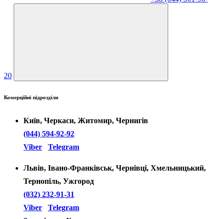
20
Комерційні підрозділи
Київ, Черкаси, Житомир, Чернигів
(044) 594-92-92
Viber
Telegram
Львів, Івано-Франківськ, Чернівці, Хмельницький,
Тернопіль, Ужгород
(032) 232-91-31
Viber
Telegram