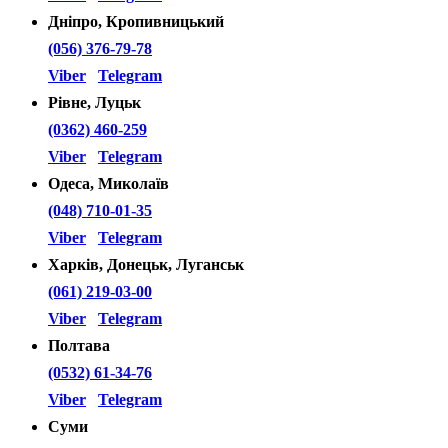
Дніпро, Кропивницький
(056) 376-79-78
Viber
Telegram
Рівне, Луцьк
(0362) 460-259
Viber
Telegram
Одеса, Миколаїв
(048) 710-01-35
Viber
Telegram
Харків, Донецьк, Луганськ
(061) 219-03-00
Viber
Telegram
Полтава
(0532) 61-34-76
Viber
Telegram
Суми