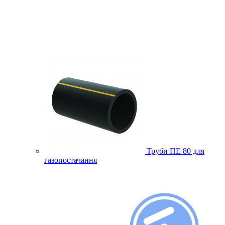
Труби ПЕ 80 для
газопостачання