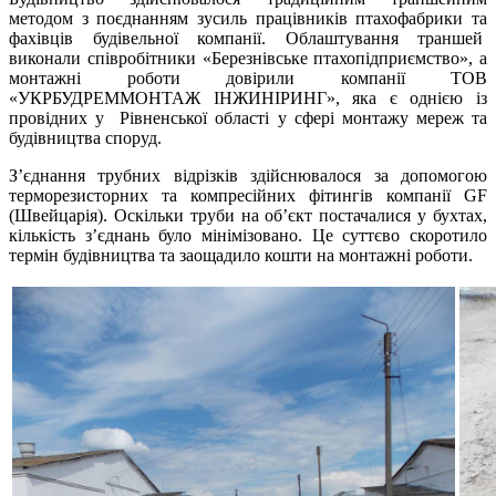
методом з поєднанням зусиль працівників птахофабрики та
фахівців будівельної компанії. Облаштування траншей
виконали співробітники «Березнівське птахопідприємство», а
монтажні роботи довірили компанії ТОВ
«УКРБУДРЕММОНТАЖ ІНЖИНІРИНГ», яка є однією із
провідних у Рівненської області у сфері монтажу мереж та
будівництва споруд.
З’єднання трубних відрізків здійснювалося за допомогою
терморезисторних та компресійних фітингів компанії GF
(Швейцарія). Оскільки труби на об’єкт постачалися у бухтах,
кількість з’єднань було мінімізовано. Це суттєво скоротило
термін будівництва та заощадило кошти на монтажні роботи.