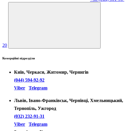
20
Комерційні підрозділи
Київ, Черкаси, Житомир, Чернигів
(044) 594-92-92
Viber
Telegram
Львів, Івано-Франківськ, Чернівці, Хмельницький,
Тернопіль, Ужгород
(032) 232-91-31
Viber
Telegram