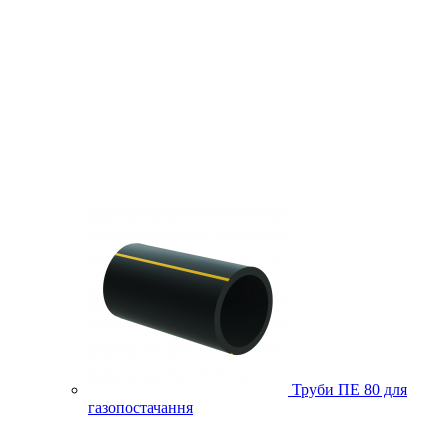
Труби ПЕ 80 для
газопостачання