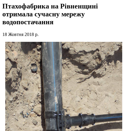
Птахофабрика на Рівненщині
отримала сучасну мережу
водопостачання
18 Жовтня 2018 р.