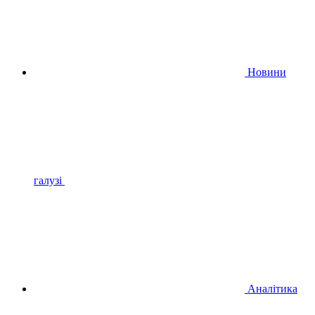
Новини
галузі
Аналітика