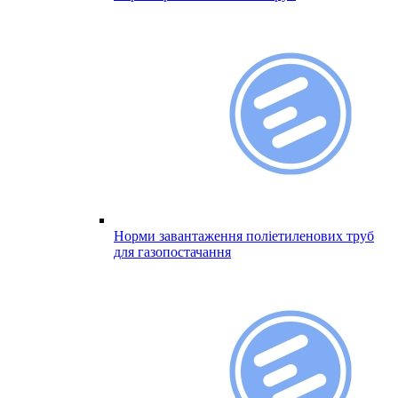
Норми завантаження поліетиленових труб
для газопостачання