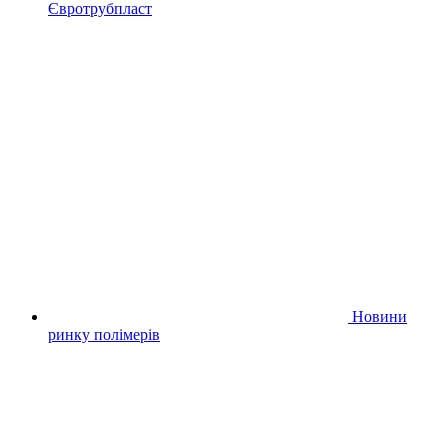
Євротрубпласт
Новини
ринку полімерів