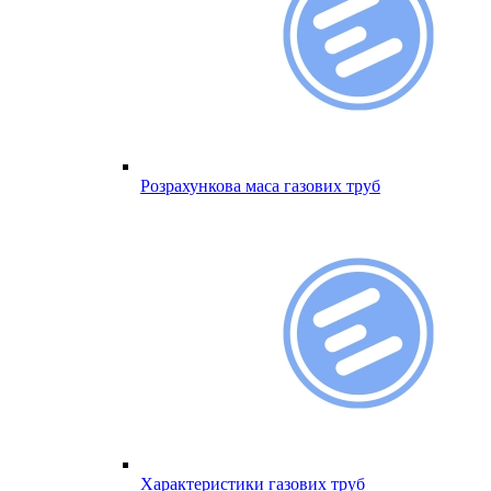
Розрахункова маса газових труб
Характеристики газових труб