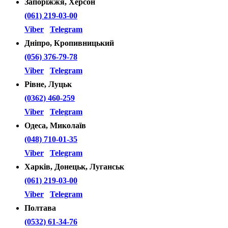
Запоріжжя, Херсон
(061) 219-03-00
Viber
Telegram
Дніпро, Кропивницький
(056) 376-79-78
Viber
Telegram
Рівне, Луцьк
(0362) 460-259
Viber
Telegram
Одеса, Миколаїв
(048) 710-01-35
Viber
Telegram
Харків, Донецьк, Луганськ
(061) 219-03-00
Viber
Telegram
Полтава
(0532) 61-34-76