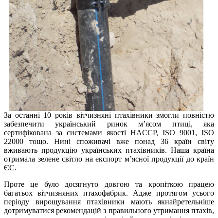
За останні 10 років вітчизняні птахівники змогли повністю
забезпечити український ринок м’ясом птиці, яка
сертифікована за системами якості HACCP, ISO 9001, ISO
22000 тощо. Нині споживачі вже понад 36 країн світу
вживають продукцію українських птахівників. Наша країна
отримала зелене світло на експорт м’ясної продукції до країн
ЄС.
Проте це було досягнуто довгою та кропіткою працею
багатьох вітчизняних птахофабрик. Адже протягом усього
періоду вирощування птахівники мають якнайретельніше
дотримуватися рекомендацій з правильного утримання птахів,