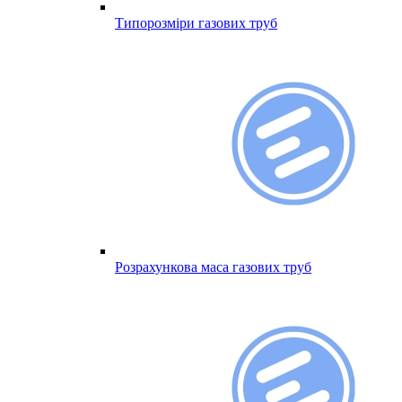
Типорозміри газових труб
Розрахункова маса газових труб