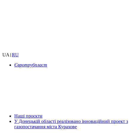
UA
RU
|
Євротрубпласт
Наші проєкти
У Донецькій області реалізовано інноваційний проект з
газопостачання міста Курахове