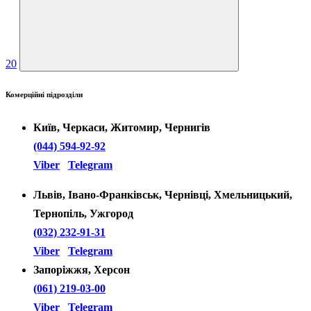
20
Комерційні підрозділи
Київ, Черкаси, Житомир, Чернигів
(044) 594-92-92
Viber
Telegram
Львів, Івано-Франківськ, Чернівці, Хмельницький,
Тернопіль, Ужгород
(032) 232-91-31
Viber
Telegram
Запоріжжя, Херсон
(061) 219-03-00
Viber
Telegram