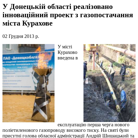
У Донецькій області реалізовано
інноваційний проект з газопостачання
міста Курахове
02 Грудня 2013 р.
У місті
Курахово
введена в
експлуатацію перша черга нового
поліетиленового газопроводу високого тиску.
На святі були
присутні голова обласної адміністрації Андрій Шишацький та