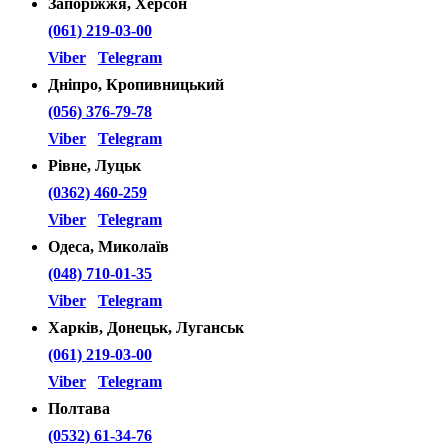
Запоріжжя, Херсон
(061) 219-03-00
Viber
Telegram
Дніпро, Кропивницький
(056) 376-79-78
Viber
Telegram
Рівне, Луцьк
(0362) 460-259
Viber
Telegram
Одеса, Миколаїв
(048) 710-01-35
Viber
Telegram
Харків, Донецьк, Луганськ
(061) 219-03-00
Viber
Telegram
Полтава
(0532) 61-34-76