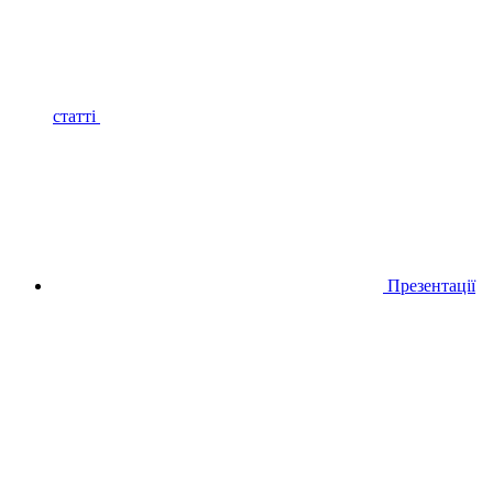
статті
Презентації