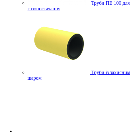
Труби ПЕ 100 для
газопостачання
Труби із захисним
шаром