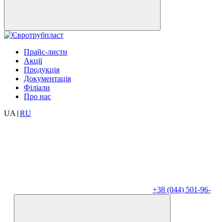
Прайс-листи
Акції
Продукція
Документація
Філіали
Про нас
UA
RU
|
+38 (044) 501-96-