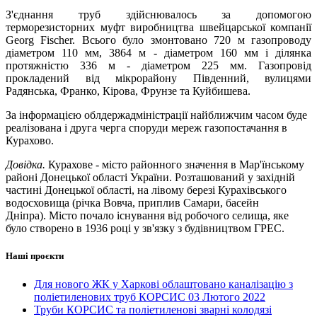
З'єднання труб здійснювалось за допомогою
терморезисторних муфт виробництва швейцарської компанії
Georg Fischer.
Всього було змонтовано 720 м газопроводу
діаметром 110 мм, 3864 м - діаметром 160 мм і ділянка
протяжністю 336 м - діаметром 225 мм.
Газопровід
прокладений від мікрорайону Південний, вулицями
Радянська, Франко, Кірова, Фрунзе та Куйбишева.
За інформацією облдержадміністрації найближчим часом буде
реалізована і друга черга споруди мереж газопостачання в
Курахово.
Довідка.
Курахове - місто районного значення в Мар'їнському
районі Донецької області України.
Розташований у західній
частині Донецької області, на лівому березі Курахівського
водосховища (річка Вовча, приплив Самари, басейн
Дніпра).
Місто почало існування від робочого селища, яке
було створено в 1936 році у зв'язку з будівництвом ГРЕС.
Наші проєкти
Для нового ЖК у Харкові облаштовано каналізацію з
поліетиленових труб КОРСИС
03 Лютого 2022
Труби КОРСИС та поліетиленові зварні колодязі