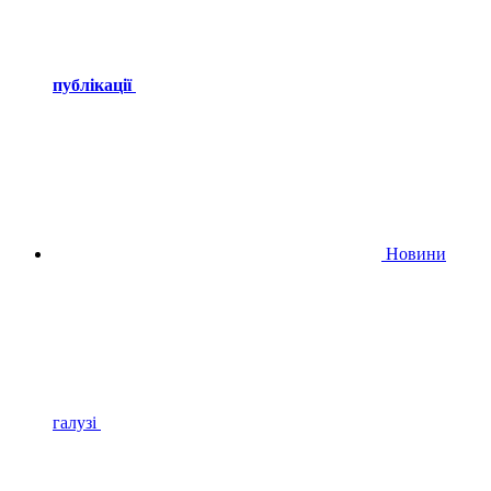
публікації
Новини
галузі