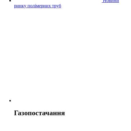
Новини
ринку полімерних труб
Газопостачання