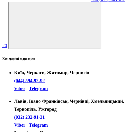
20
Комерційні підрозділи
Київ, Черкаси, Житомир, Чернигів
(044) 594-92-92
Viber
Telegram
Львів, Івано-Франківськ, Чернівці, Хмельницький,
Тернопіль, Ужгород
(032) 232-91-31
Viber
Telegram