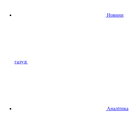
Новини
галузі
Аналітика