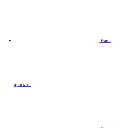
Наші
проєкти