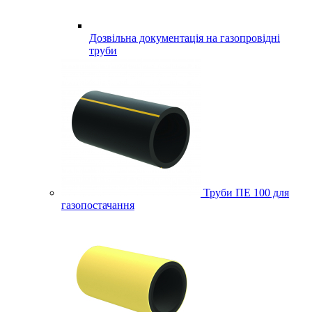
Дозвільна документація на газопровідні
труби
Труби ПЕ 100 для
газопостачання