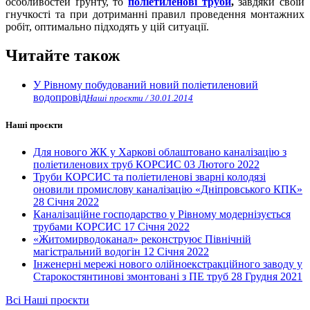
особливостей ґрунту, то
поліетиленові труби
,
завдяки своїй
гнучкості та при дотриманні правил проведення монтажних
робіт, оптимально підходять у цій ситуації.
Читайте також
У Рівному побудований новий поліетиленовий
водопровід
Наші проєкти / 30.01.2014
Наші проєкти
Для нового ЖК у Харкові облаштовано каналізацію з
поліетиленових труб КОРСИС
03 Лютого 2022
Труби КОРСИС та поліетиленові зварні колодязі
оновили промислову каналізацію «Дніпровського КПК»
28 Січня 2022
Каналізаційне господарство у Рівному модернізується
трубами КОРСИС
17 Січня 2022
«Житомирводоканал» реконструює Північній
магістральний водогін
12 Січня 2022
Інженерні мережі нового олійноекстракційного заводу у
Старокостянтинові змонтовані з ПЕ труб
28 Грудня 2021
Всі Наші проєкти