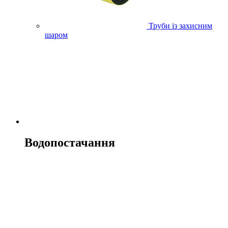
Труби із захисним
шаром
Водопостачання