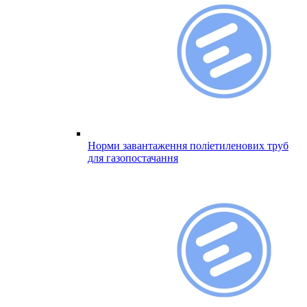
Норми завантаження поліетиленових труб
для газопостачання