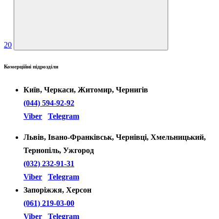
20
Комерційні підрозділи
Київ, Черкаси, Житомир, Чернигів
(044) 594-92-92
Viber
Telegram
Львів, Івано-Франківськ, Чернівці, Хмельницький,
Тернопіль, Ужгород
(032) 232-91-31
Viber
Telegram
Запоріжжя, Херсон
(061) 219-03-00
Viber
Telegram