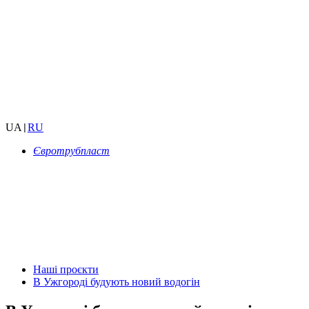
UA
RU
|
Євротрубпласт
Наші проєкти
В Ужгороді будують новий водогін