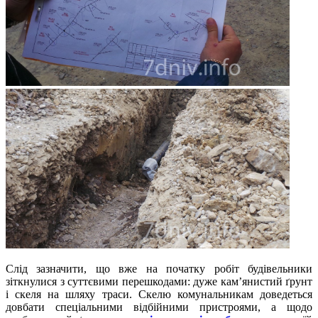
Слід зазначити, що вже на початку робіт будівельники
зіткнулися з суттєвими перешкодами: дуже кам’янистий ґрунт
і скеля на шляху траси. Скелю комунальникам доведеться
довбати спеціальними відбійними пристроями, а щодо