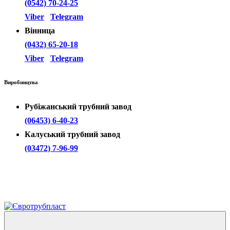
(0542) 70-24-25
Viber
Telegram
Вінница
(0432) 65-20-18
Viber
Telegram
Виробництва
Рубіжанський трубний завод
(06453) 6-40-23
Калуський трубний завод
(03472) 7-96-99