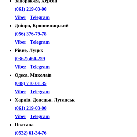
Запоріжжя, Херсон
(061) 219-03-00
Viber
Telegram
Дніпро, Кропивницький
(056) 376-79-78
Viber
Telegram
Рівне, Луцьк
(0362) 460-259
Viber
Telegram
Одеса, Миколаїв
(048) 710-01-35
Viber
Telegram
Харків, Донецьк, Луганськ
(061) 219-03-00
Viber
Telegram
Полтава
(0532) 61-34-76