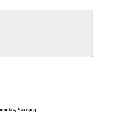
рнопіль, Ужгород