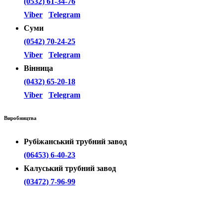
(0532) 61-34-76
Viber
Telegram
Суми
(0542) 70-24-25
Viber
Telegram
Вінница
(0432) 65-20-18
Viber
Telegram
Виробництва
Рубіжанський трубний завод
(06453) 6-40-23
Калуський трубний завод
(03472) 7-96-99