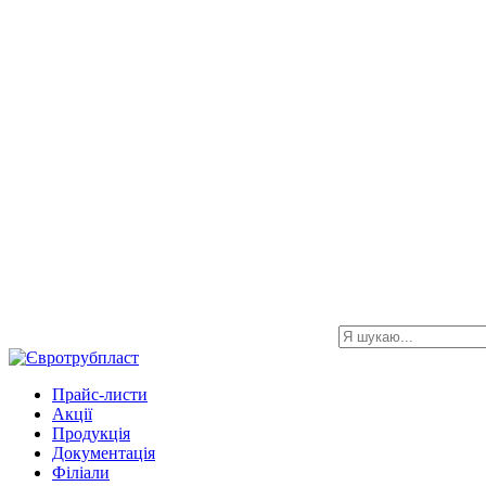
Прайс-листи
Акції
Продукція
Документація
Філіали