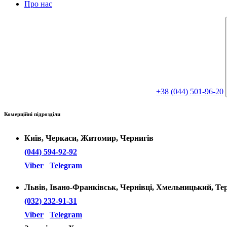
Про нас
+38 (044) 501-96-20
Комерційні підрозділи
Київ, Черкаси, Житомир, Чернигів
(044) 594-92-92
Viber
Telegram
Львів, Івано-Франківськ, Чернівці, Хмельницький, Те
(032) 232-91-31
Viber
Telegram