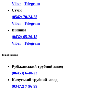
Viber
Telegram
Суми
(0542) 70-24-25
Viber
Telegram
Вінница
(0432) 65-20-18
Viber
Telegram
Виробництва
Рубіжанський трубний завод
(06453) 6-40-23
Калуський трубний завод
(03472) 7-96-99