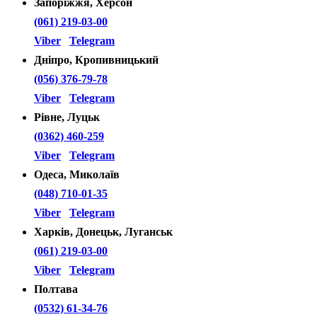
Запоріжжя, Херсон
(061) 219-03-00
Viber
Telegram
Дніпро, Кропивницький
(056) 376-79-78
Viber
Telegram
Рівне, Луцьк
(0362) 460-259
Viber
Telegram
Одеса, Миколаїв
(048) 710-01-35
Viber
Telegram
Харків, Донецьк, Луганськ
(061) 219-03-00
Viber
Telegram
Полтава
(0532) 61-34-76