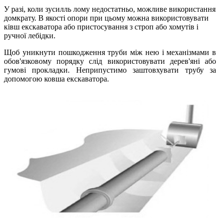
У разі, коли зусилль лому недостатньо, можливе використання
домкрату.
В якості опори при цьому можна використовувати
ківш екскаватора або пристосування з строп або хомутів і
ручної лебідки.
Щоб уникнути пошкодження труби між нею і механізмами в
обов'язковому порядку слід використовувати дерев'яні або
гумові прокладки.
Неприпустимо заштовхувати трубу за
допомогою ковша екскаватора.