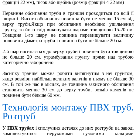
фракцій 22 мм), пісок або щебінь (розмір фракцій 4-22 мм)
Первинне обсипання труби в траншеї проводиться по всій її
ширині.
Висота обсипання повинна бути не менше 15 см від
верху труби.
Якщо при обсипання необхідно ущільнення
грунту, то його слід виконувати шарами товщиною 15-20 см.
Товщина 1-го шару не повинна перевищувати величину
половини діаметра труби і повинна бути не більше 20 см.
2-й шар насипається до верху труби і повинен бути товщиною
не більше 20 см. утрамбування грунту прямо над трубою
категорично заборонено.
Засипку траншеї можна робити витягнутим з неї грунтом,
якщо розміри найбільш великих валунів в ньому не більше 30
см. В той же час в місцях, де товщина захисного обсипання
становить менше 30 см до верху труби, розмір каменів не
повинен бути більше 60 мм.
Технологія монтажу ПВХ труб.
Розтруб
У
ПВХ трубах
і сполучних деталях до них розтруби на заводі
комплектуються нерухомими гумовими кільцями