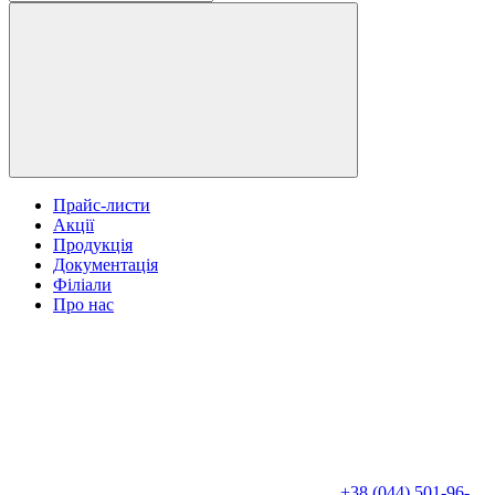
Прайс-листи
Акції
Продукція
Документація
Філіали
Про нас
+38 (044) 501-96-