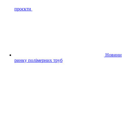
проєкти
Новини
ринку полімерних труб