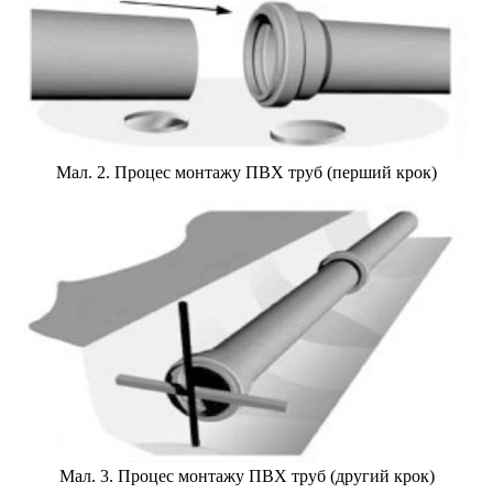
Мал. 2.
Процес монтажу ПВХ труб (перший крок)
Мал. 3.
Процес монтажу ПВХ труб (другий крок)