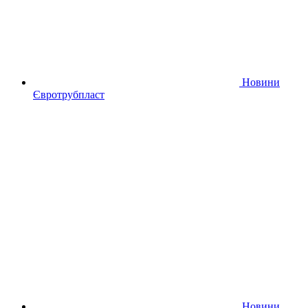
Новини
Євротрубпласт
Новини