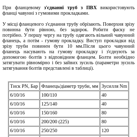
При фланцевому
з'єднанні труб з ПВХ
використовують
фланці чавунні з гумовими прокладками.
У місці фланцевого з'єднання трубу обрізають.
Поверхня зрізу
повинна бути рівною, без задирок.
Робити фаску не
потрібно.
У першу чергу на трубу одягають вільний чавунний
фланець, а потім - гумову прокладку.
Виступ прокладки від
зрізу труби повинен бути 10 мм.
Після цього чавунний
фланець насувають на гумову прокладку і з'єднують за
допомогою болтів з відповідним фланцем.
Болти необхідно
затягувати рівномірно і без зайвих зусиль (параметри зусиль
затягування болтів представлені в таблиці).
Тиск PN, Бар
Фланець/діаметр труби, мм
Зусилля Nm
6/10/16
100/110
40
6/10/16
125/140
40
6/10/16
150/160
80
6/10/16
200/200 (225)
80
6/10/16
250/250
120