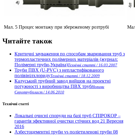
Мал. 5
Процес монтажу при збереженому розтрубі
Мал
Читайте також
Критичні зауваження по способам зварювання труб з
термопластичних полімерних матеріалів (журнал:
Полімерні труби-Україна)
Технічні статті / 16.03.2007
Труби ПВХ (U-PVC) з непластифікованого
полівінілхлориду
Технічні статті / 18.12.2009
Калуський трубний завод вийшов на проектні
потужності з виробництва ПВХ труб
Новини
Євротрубпласт / 14.06.2010
Технічні статті
Локальні очисні споруди на базі труб СПІРОКОР –
гарантія эфективної очистки стічних вод
21 Вересня
2016
Азбестоцементні труби vs поліетиленові труби
08