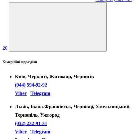
20
Комерційні підрозділи
Київ, Черкаси, Житомир, Чернигів
(044) 594-92-92
Viber
Telegram
Львів, Івано-Франківськ, Чернівці, Хмельницький,
Тернопіль, Ужгород
(032) 232-91-31
Viber
Telegram