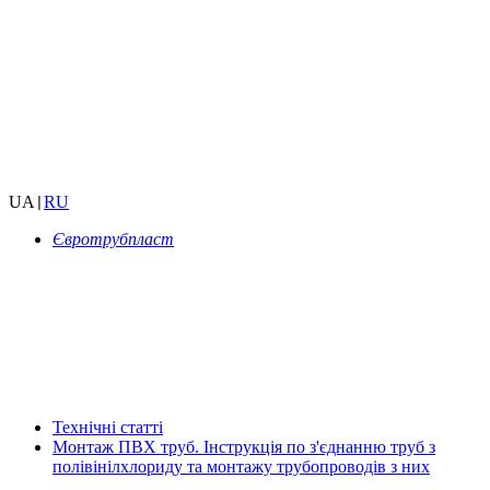
UA
RU
|
Євротрубпласт
Технічні статті
Монтаж ПВХ труб. Інструкція по з'єднанню труб з
полівінілхлориду та монтажу трубопроводів з них