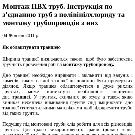
Монтаж ПВХ труб. Інструкція по
з'єднанню труб з полівінілхлориду та
монтажу трубопроводів з них
04 Жовтня 2011 р.
Як облаштувати траншею
Ширина траншеї визначається такою, щоб було забезпечена
зручність проведення робіт з
монтажу трубопроводу.
Дно траншеї необхідно вирівняти і звільнити від валунів і
каменів, також на дні траншеї не повинно бути промерзлих
ділянок.
Якщо траншея облаштовується в дуже рихлих
грунтах, може виникнути необхідність зміцнення
дна
траншеї.
У грунтах, схильних до зсуву, а також якщо
виникає небезпека вимивання грунтів слід зміцнювати дно
траншеї геотекстильними матеріалами щоб відокремити труби
від таких грунтів.
Подушку під монтовані труби слід робити для всіх різновидів
грунтів.
Для цього використовують гравій (розмір зерна
максимум 20 мм) або пісок, товщина подушки повинна бути в