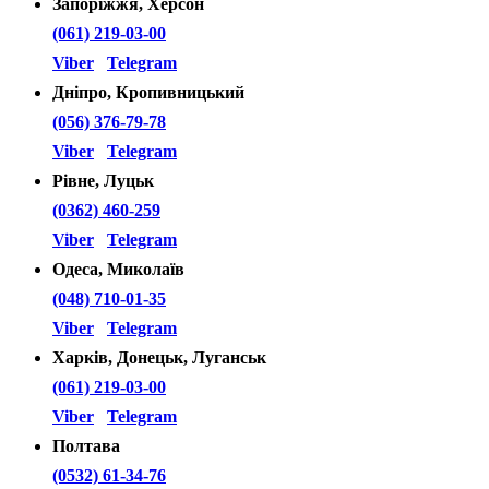
Запоріжжя, Херсон
(061) 219-03-00
Viber
Telegram
Дніпро, Кропивницький
(056) 376-79-78
Viber
Telegram
Рівне, Луцьк
(0362) 460-259
Viber
Telegram
Одеса, Миколаїв
(048) 710-01-35
Viber
Telegram
Харків, Донецьк, Луганськ
(061) 219-03-00
Viber
Telegram
Полтава
(0532) 61-34-76