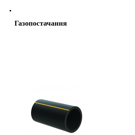
Газопостачання