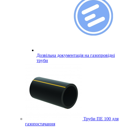
Дозвільна документація на газопровідні
труби
Труби ПЕ 100 для
газопостачання