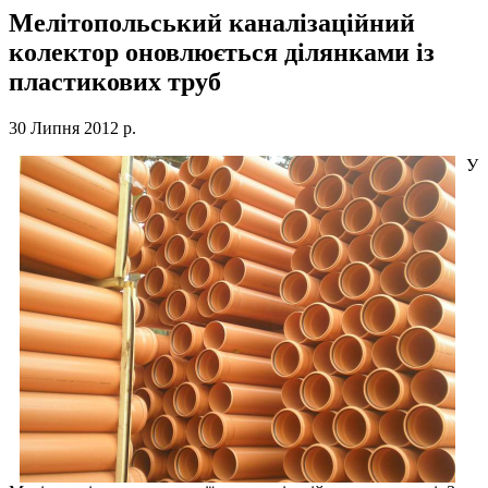
Мелітопольський каналізаційний
колектор оновлюється ділянками із
пластикових труб
30 Липня 2012 р.
У