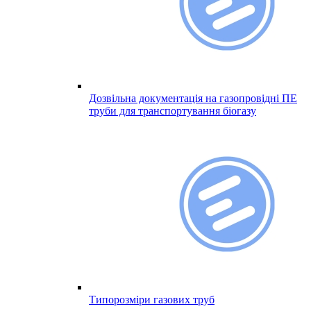
Дозвільна документація на газопровідні ПЕ
труби для транспортування біогазу
Типорозміри газових труб