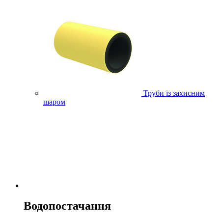
Труби із захисним
шаром
Водопостачання