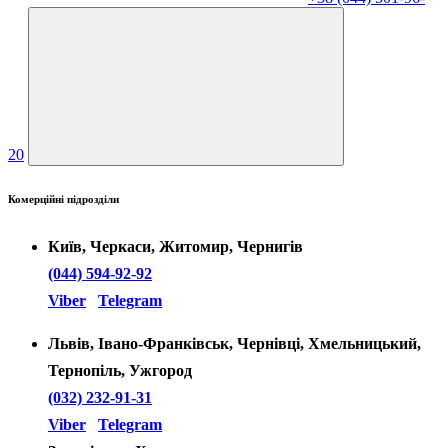
20
Комерційні підрозділи
Київ, Черкаси, Житомир, Чернигів
(044) 594-92-92
Viber
Telegram
Львів, Івано-Франківськ, Чернівці, Хмельницький,
Тернопіль, Ужгород
(032) 232-91-31
Viber
Telegram