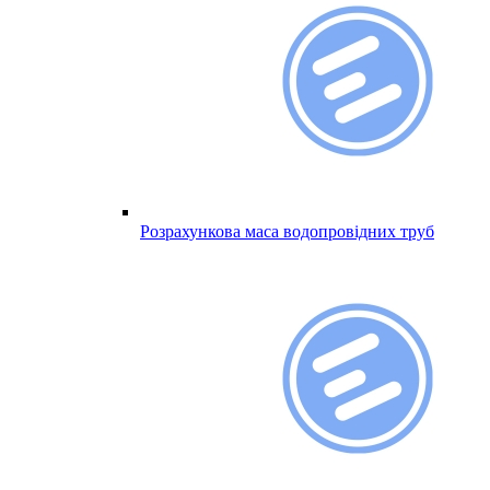
Розрахункова маса водопровідних труб