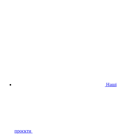
Наші
проєкти