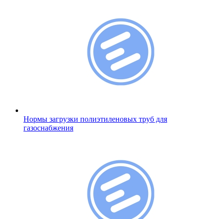
Нормы загрузки полиэтиленовых труб для
газоснабжения