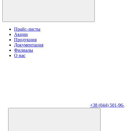
Прайс-листы
Акции
Продукция
Документация
Филиалы
О нас
+38 (044) 501-96-