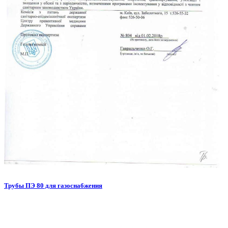
Трубы ПЭ 80 для газоснабжения