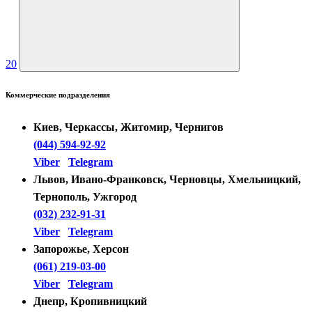
20
Коммерческие подразделения
Киев, Черкассы, Житомир, Чернигов
(044) 594-92-92
Viber
Telegram
Львов, Ивано-Франковск, Черновцы, Хмельницкий,
Тернополь, Ужгород
(032) 232-91-31
Viber
Telegram
Запорожье, Херсон
(061) 219-03-00
Viber
Telegram
Днепр, Кропивницкий