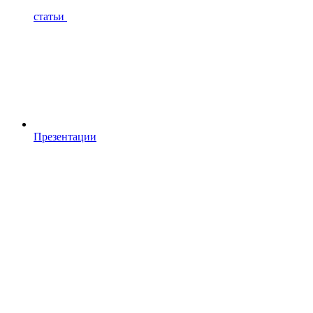
статьи
Презентации