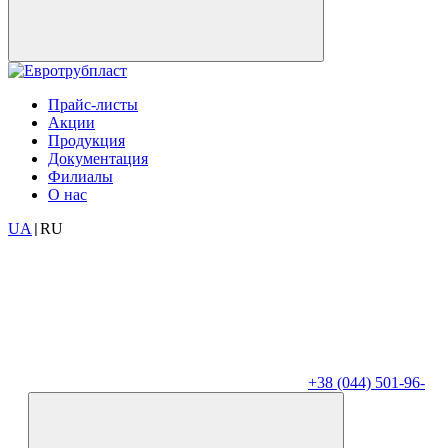
Прайс-листы
Акции
Продукция
Документация
Филиалы
О нас
UA
RU
|
+38 (044) 501-96-