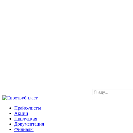
Прайс-листы
Акции
Продукция
Документация
Филиалы