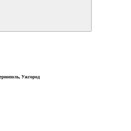
ернополь, Ужгород