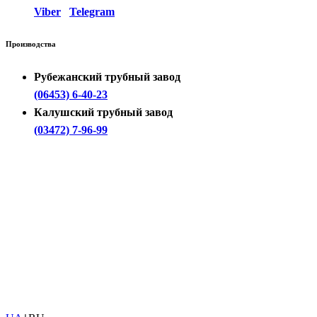
Viber
Telegram
Производства
Рубежанский трубный завод
(06453) 6-40-23
Калушский трубный завод
(03472) 7-96-99