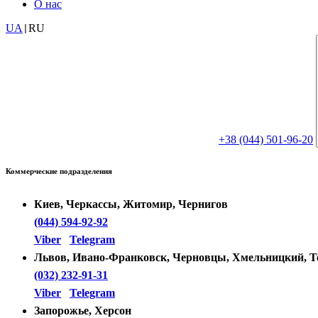
О нас
UA
RU
|
+38 (044) 501-96-20
Коммерческие подразделения
Киев, Черкассы, Житомир, Чернигов
(044) 594-92-92
Viber
Telegram
Львов, Ивано-Франковск, Черновцы, Хмельницкий, Т
(032) 232-91-31
Viber
Telegram
Запорожье, Херсон