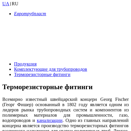
UA
RU
|
Евротрубпласт
Продукция
Комплектующие для трубопроводов
Терморезисторные фитинги
Терморезисторные фитинги
Всемирно известный швейцарский концерн Georg Fischer
(Георг Фишер) основанный в 1802 году является одним из
лидеров рынка трубопроводных систем и компонентов из
полимерных материалов для промышленности, газо,
водопроводов и
канализации
. Одно из главных направлений
концерна является производство терморезисторных фитингов
различного назначения для сварки полимерных труб. Другое,