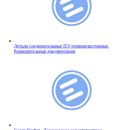
Детали соединительные ПЭ терморезисторные.
Разрешительная документация