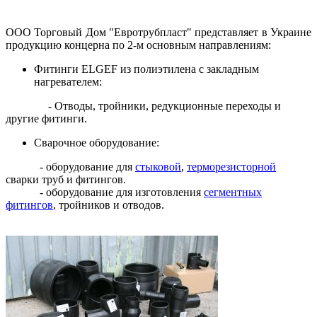
ООО Торговый Дом "Евротрубпласт" представляет в Украине
продукцию концерна по 2-м основным направлениям:
Фитинги ELGEF из полиэтилена с закладным
нагревателем:
- Отводы, тройники, редукционные переходы и
другие фитинги.
Сварочное оборудование:
- оборудование для
стыковой
,
терморезисторной
сварки труб и фитингов.
- оборудование для изготовления
сегментных
фитингов
, тройников и отводов.