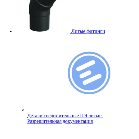
Литые фитинги
Детали соединительные ПЭ литые.
Разрешительная документация