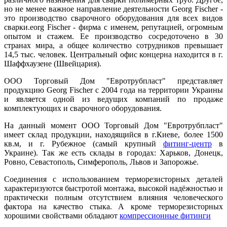
но не менее важное направление деятельности Georg Fischer -
это производство сварочного оборудования для всех видов
сварки.eorg Fischer - фирма с именем, репутацией, огромным
опытом и стажем. Ее производство сосредоточено в 30
странах мира, а общее количество сотрудников превышает
14,5 тыс. человек. Центральный офис концерна находится в г.
Шаффхаузене (Швейцария).
ООО Торговый Дом "Евротрубпласт" представляет
продукцию Georg Fischer с 2004 года на территории Украины
и является одной из ведущих компаний по продаже
комплектующих и сварочного оборудования.
На данный момент ООО Торговый Дом "Евротрубпласт"
имеет склад продукции, находящийся в г.Киеве, более 1500
кв.м, и г. Рубежное (самый крупный
фитинг-центр
в
Украине). Так же есть склады в городах: Харьков, Донецк,
Ровно, Севастополь, Симферополь, Львов и Запорожье.
Соединения с использованием терморезисторных деталей
характеризуются быстротой монтажа, высокой надёжностью и
практически полным отсутствием влияния человеческого
фактора на качество стыка. А кроме терморезисторных
хорошими свойствами обладают
компрессионные фитинги