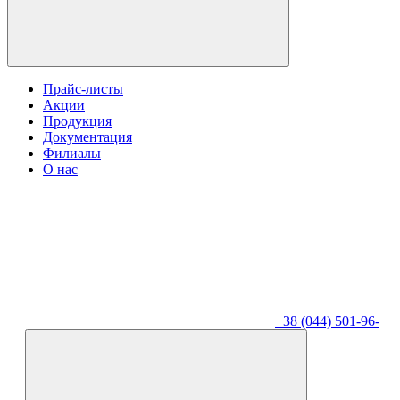
Прайс-листы
Акции
Продукция
Документация
Филиалы
О нас
+38 (044) 501-96-