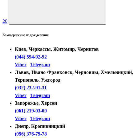
20
Коммерческие подразделения
Киев, Черкассы, Житомир, Чернигов
(044) 594-92-92
Viber
Telegram
Львов, Ивано-Франковск, Черновцы, Хмельницкий,
Тернополь, Ужгород
(032) 232-91-31
Viber
Telegram
Запорожье, Херсон
(061) 219-03-00
Viber
Telegram
Днепр, Кропивницкий
(056) 376-79-78