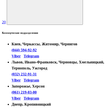
20
Коммерческие подразделения
Киев, Черкассы, Житомир, Чернигов
(044) 594-92-92
Viber
Telegram
Львов, Ивано-Франковск, Черновцы, Хмельницкий,
Тернополь, Ужгород
(032) 232-91-31
Viber
Telegram
Запорожье, Херсон
(061) 219-03-00
Viber
Telegram
Днепр, Кропивницкий