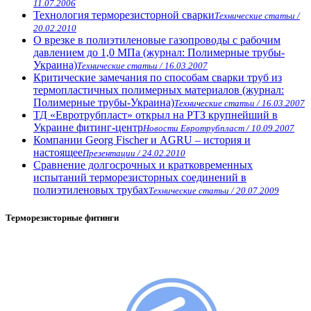
11.07.2006
Технология терморезисторной сварки
Технические статьи /
20.02.2010
О врезке в полиэтиленовые газопроводы с рабочим
давлением до 1,0 МПа (журнал: Полимерные трубы-
Украина)
Технические статьи / 16.03.2007
Критические замечания по способам сварки труб из
термопластичных полимерных материалов (журнал:
Полимерные трубы-Украина)
Технические статьи / 16.03.2007
ТД «Евротрубпласт» открыл на РТЗ крупнейший в
Украине фитинг-центр
Новости Евротрубпласт / 10.09.2007
Компании Georg Fischer и AGRU – история и
настоящее
Презентации / 24.02.2010
Сравнение долгосрочных и кратковременных
испытаний терморезисторных соединений в
полиэтиленовых трубах
Технические статьи / 20.07.2009
Терморезисторные фитинги