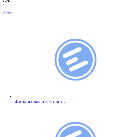
Т.А.
О нас
Финансовая отчетность