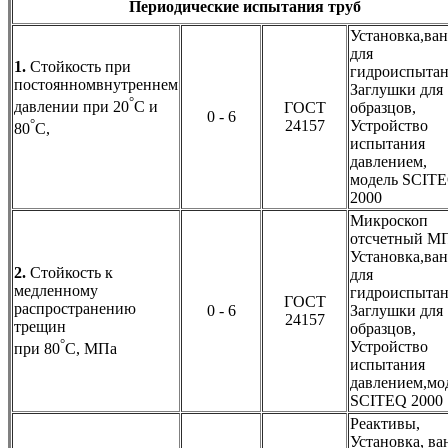
Периодические испытания труб
Установка,ва
для
1.
Стойкость при
гидроиспытан
постоянномвнутреннем
Заглушки для
°
давлении при 20
С и
ГОСТ
образцов,
0 - 6
°
24157
Устройство
80
С,
испытания
давлением,
модель SCIT
2000
Микроскоп
отсчетный М
Установка,ва
2.
Стойкость к
для
медленному
гидроиспытан
ГОСТ
распространению
0 - 6
Заглушки для
24157
трещин
образцов,
°
Устройство
при 80
С, МПа
испытания
давлением,мо
SCITEQ 2000
Реактивы,
Установка, в