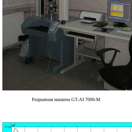
Разрывная машина GT-AI 7000-M