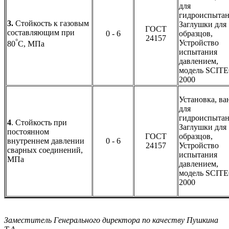
для
гидроиспытан
3.
Стойкость к газовым
Заглушки для
ГОСТ
составляющим при
0 - 6
образцов,
24157
°
Устройство
80
С, МПа
испытания
давлением,
модель SCIT
2000
Установка, в
для
гидроиспытан
4
. Стойкость при
Заглушки для
постоянном
ГОСТ
образцов,
внутреннем давлении
0 - 6
24157
Устройство
сварных соединений,
испытания
МПа
давлением,
модель SCIT
2000
Заместитель Генерального директора по качеству Пушкина