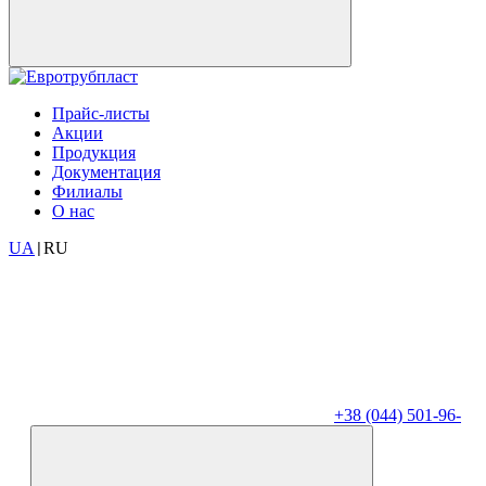
Прайс-листы
Акции
Продукция
Документация
Филиалы
О нас
UA
RU
|
+38 (044) 501-96-