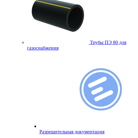
Трубы ПЭ 80 для
газоснабжения
Разрешительная документация