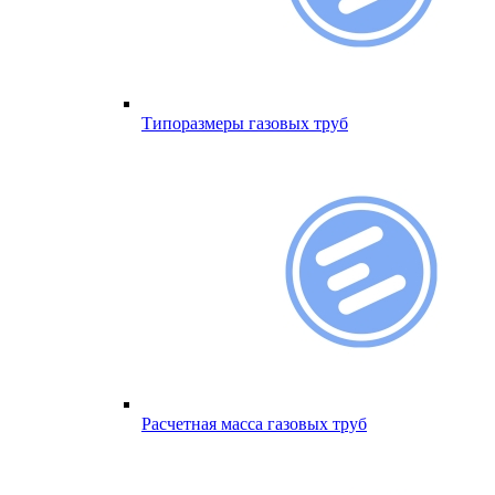
Типоразмеры газовых труб
Расчетная масса газовых труб