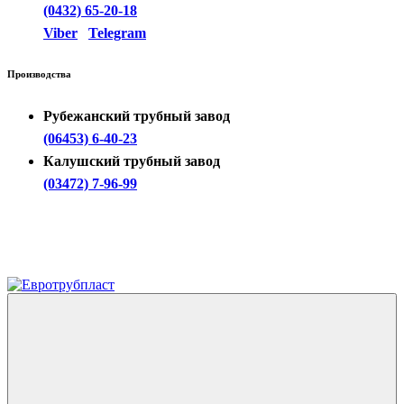
(0432) 65-20-18
Viber
Telegram
Производства
Рубежанский трубный завод
(06453) 6-40-23
Калушский трубный завод
(03472) 7-96-99