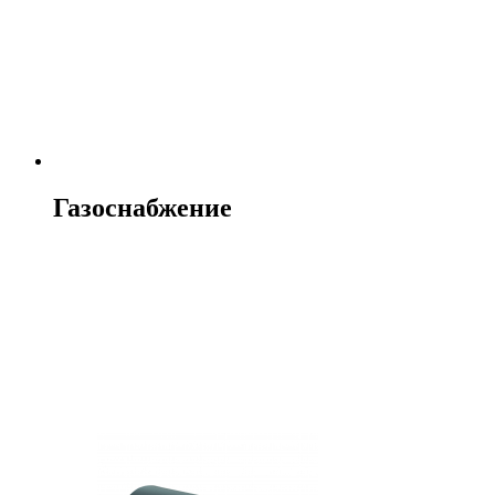
Газоснабжение