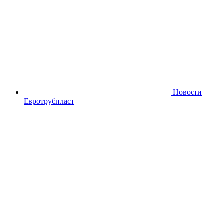
Новости
Евротрубпласт