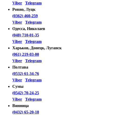
Viber
Telegram
Ровно, Луцк
(0362) 460-259
Viber
Telegram
Одесса, Николаев
(048) 710-01-35
Viber
Telegram
Харьков, Донецк, Луганск
(061) 219-03-00
Viber
Telegram
Полтава
(0532) 61-34-76
Viber
Telegram
Сумы
(0542) 70-24-25
Viber
Telegram
Винница
(0432) 65-20-18