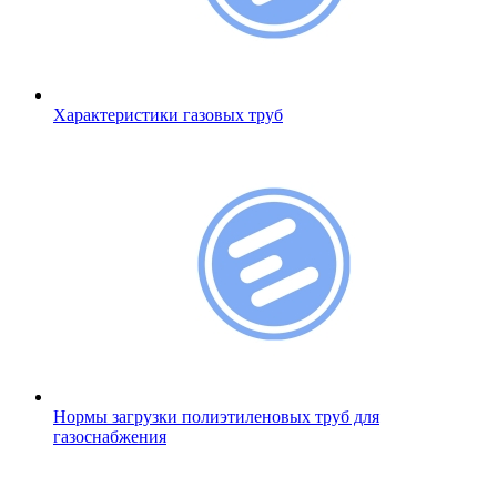
Характеристики газовых труб
Нормы загрузки полиэтиленовых труб для
газоснабжения