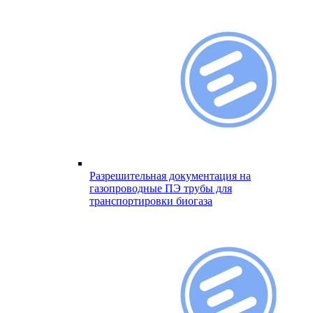
Разрешительная документация на
газопроводные ПЭ трубы для
транспортировки биогаза