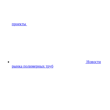
проекты
Новости
рынка полимерных труб