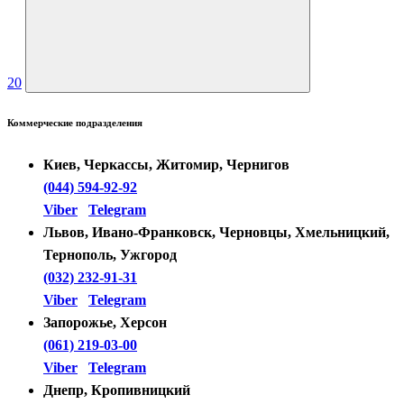
20
Коммерческие подразделения
Киев, Черкассы, Житомир, Чернигов
(044) 594-92-92
Viber
Telegram
Львов, Ивано-Франковск, Черновцы, Хмельницкий,
Тернополь, Ужгород
(032) 232-91-31
Viber
Telegram
Запорожье, Херсон
(061) 219-03-00
Viber
Telegram
Днепр, Кропивницкий