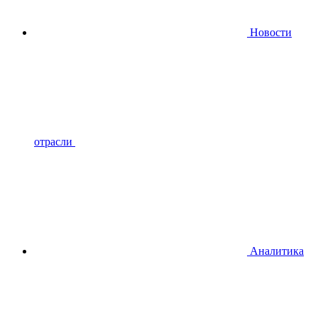
Новости
отрасли
Аналитика