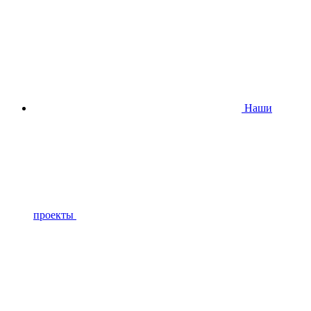
Наши
проекты