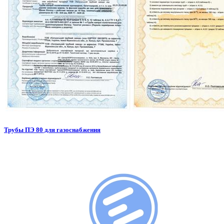
Трубы ПЭ 80 для газоснабжения