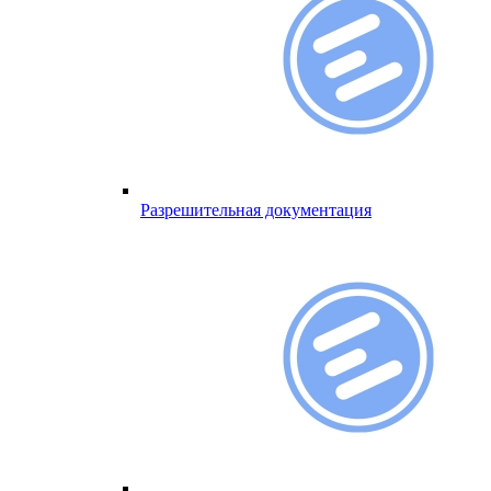
Разрешительная документация