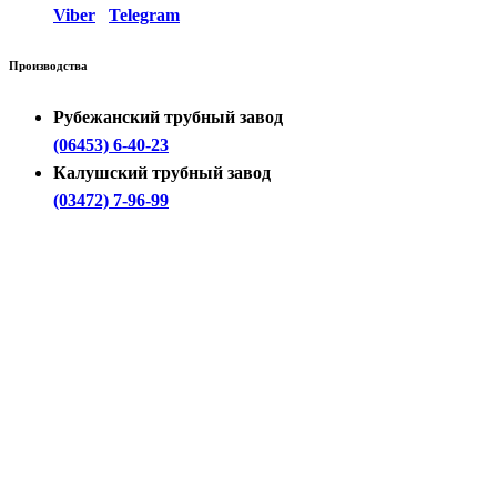
Viber
Telegram
Производства
Рубежанский трубный завод
(06453) 6-40-23
Калушский трубный завод
(03472) 7-96-99