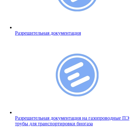
Разрешительная документация
Разрешительная документация на газопроводные ПЭ
трубы для транспортировки биогаза