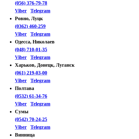
(056) 376-79-78
Viber
Telegram
Ровно, Луцк
(0362) 460-259
Viber
Telegram
Одесса, Николаев
(048) 710-01-35
Viber
Telegram
Харьков, Донецк, Луганск
(061) 219-03-00
Viber
Telegram
Полтава
(0532) 61-34-76
Viber
Telegram
Сумы
(0542) 70-24-25
Viber
Telegram
Винница