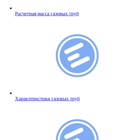
Расчетная масса газовых труб
Характеристики газовых труб