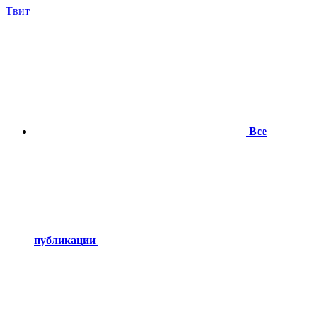
Tвит
Все
публикации