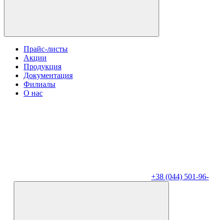
Прайс-листы
Акции
Продукция
Документация
Филиалы
О нас
+38 (044) 501-96-