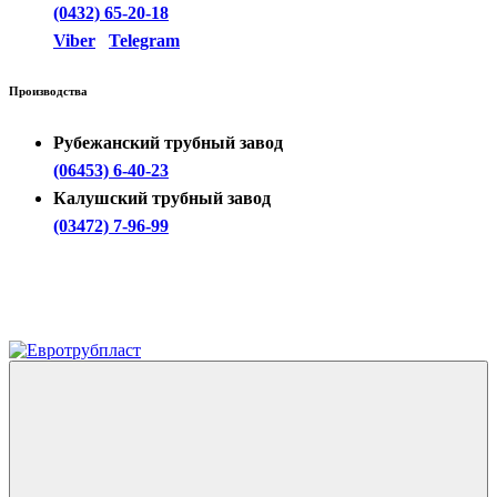
(0432) 65-20-18
Viber
Telegram
Производства
Рубежанский трубный завод
(06453) 6-40-23
Калушский трубный завод
(03472) 7-96-99