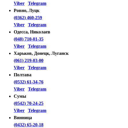
Viber
Telegram
Ровно, Луцк
(0362) 460-259
Viber
Telegram
Одесса, Николаев
(048) 710-01-35
Viber
Telegram
Харьков, Донецк, Луганск
(061) 219-03-00
Viber
Telegram
Полтава
(0532) 61-34-76
Viber
Telegram
Сумы
(0542) 70-24-25
Viber
Telegram
Винница
(0432) 65-20-18