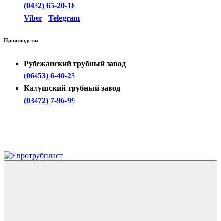
(0432) 65-20-18
Viber
Telegram
Производства
Рубежанский трубный завод
(06453) 6-40-23
Калушский трубный завод
(03472) 7-96-99