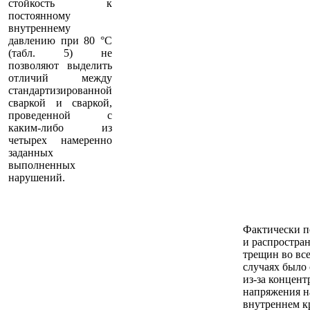
стойкость к
постоянному
внутреннему
давлению при 80 °С
(табл. 5) не
позволяют выделить
отличий между
стандартизированной
сваркой и сваркой,
проведенной с
каким-либо из
четырех намеренно
заданных
выполненных
нарушений.
Фактически п
и распростра
трещин во вс
случаях было
из-за концен
напряжения н
внутреннем к