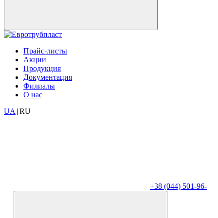
Прайс-листы
Акции
Продукция
Документация
Филиалы
О нас
UA
RU
|
+38 (044) 501-96-