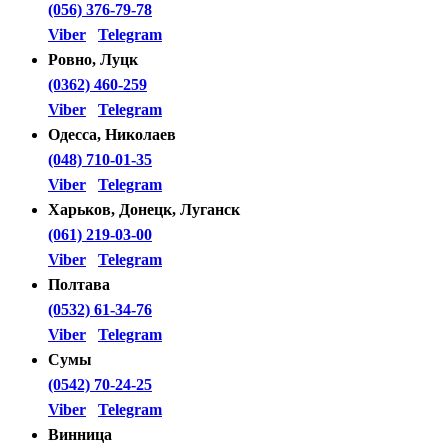
(056) 376-79-78
Viber
Telegram
Ровно, Луцк
(0362) 460-259
Viber
Telegram
Одесса, Николаев
(048) 710-01-35
Viber
Telegram
Харьков, Донецк, Луганск
(061) 219-03-00
Viber
Telegram
Полтава
(0532) 61-34-76
Viber
Telegram
Сумы
(0542) 70-24-25
Viber
Telegram
Винница