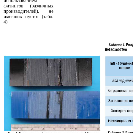
использованием
фитингов (различных
производителей), не
имевших пустот (табл.
4).