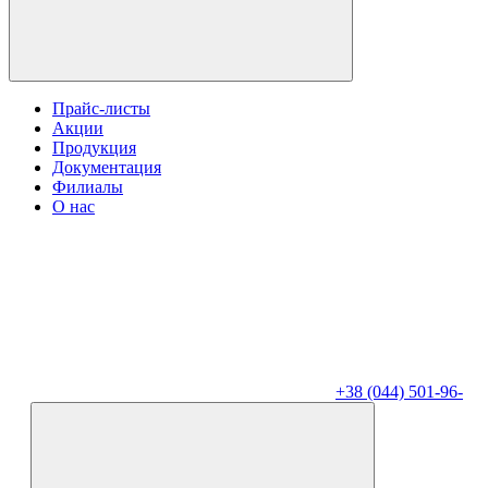
Прайс-листы
Акции
Продукция
Документация
Филиалы
О нас
+38 (044) 501-96-