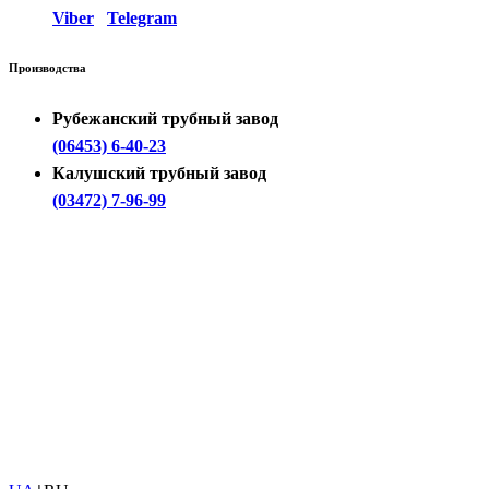
Viber
Telegram
Производства
Рубежанский трубный завод
(06453) 6-40-23
Калушский трубный завод
(03472) 7-96-99