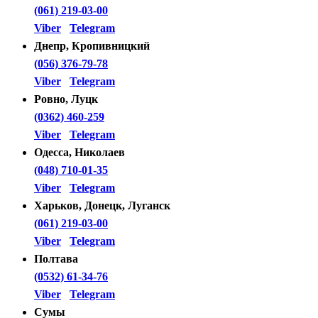
(061) 219-03-00
Viber
Telegram
Днепр, Кропивницкий
(056) 376-79-78
Viber
Telegram
Ровно, Луцк
(0362) 460-259
Viber
Telegram
Одесса, Николаев
(048) 710-01-35
Viber
Telegram
Харьков, Донецк, Луганск
(061) 219-03-00
Viber
Telegram
Полтава
(0532) 61-34-76
Viber
Telegram
Сумы