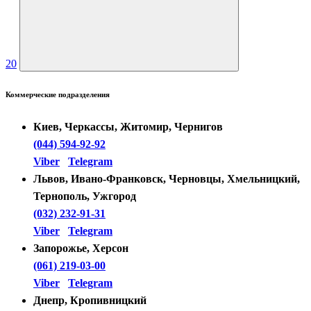
20
Коммерческие подразделения
Киев, Черкассы, Житомир, Чернигов
(044) 594-92-92
Viber
Telegram
Львов, Ивано-Франковск, Черновцы, Хмельницкий,
Тернополь, Ужгород
(032) 232-91-31
Viber
Telegram
Запорожье, Херсон
(061) 219-03-00
Viber
Telegram
Днепр, Кропивницкий