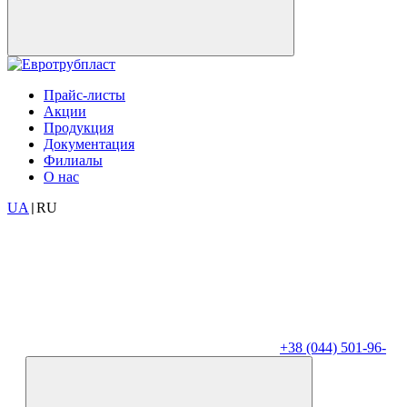
Прайс-листы
Акции
Продукция
Документация
Филиалы
О нас
UA
RU
|
+38 (044) 501-96-