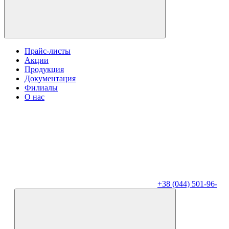
Прайс-листы
Акции
Продукция
Документация
Филиалы
О нас
+38 (044) 501-96-