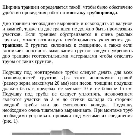
Ширина траншеи определяется такой, чтобы было обеспечено
удобство проведения работ по
монтажу трубопровода
.
Дно траншеи необходимо выровнять и освободить от валунов
и камней, также на дне траншеи не должно быть промерзших
участков. Если траншея обустраивается в очень рыхлых
грунтах, может возникнуть необходимость укрепления дна
траншеи
. В грунтах, склонных к смещению, а также если
возникает опасность вымывания грунтов следует укреплять
дно траншеи геотекстильными материалами чтобы отделить
трубы от таких грунтов.
Подушку под монтируемые трубы следует делать для всех
разновидностей грунтов. Для этого используют гравий
(размер зерна максимум 20 мм) или песок, толщина подушки
должна быть в пределах не меньше 10 и не больше 15 см.
Подушку под трубы не следует уплотнять, исключением
являются участки за 2 м до стенки колодца со стороны
входной трубы или до смотрового колодца. Подушку
необходимо очень тщательно выравнивать. При монтаже труб
необходимо устраивать приямки под местами их соединения
(рис. 1).