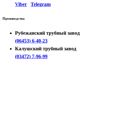
Viber
Telegram
Производства
Рубежанский трубный завод
(06453) 6-40-23
Калушский трубный завод
(03472) 7-96-99