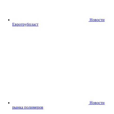
Новости
Евротрубпласт
Новости
рынка полимеров