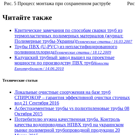
Рис. 5 Процесс монтажа при сохраненном раструбе
Рис
Читайте также
Критические замечания по способам сварки труб из
термопластичных полимерных материалов (журнал:
Полимерные трубы-Украина)
Технические статьи / 16.03.2007
Трубы ПВХ (U-PVC) из непластифицированного
поливинилхлорида
Технические статьи / 18.12.2009
Калушский трубный завод вышел на проектные
мощности по производству ПВХ труб
Новости
Евротрубпласт / 14.06.2010
Технические статьи
Локальные очистные сооружения на базе труб
СПИРОКОР – гарантия эффективной очистки сточных
вод
21 Сентября 2016
Асбестоцементные трубы vs полиэтиленовые трубы
08
Октября 2015
Потребителю нужна качественная труба. Контроль
качества водопроводных НПВХ труб на украинском
рынке полимерной трубопроводной продукции
20