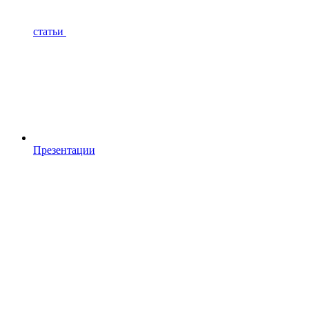
статьи
Презентации