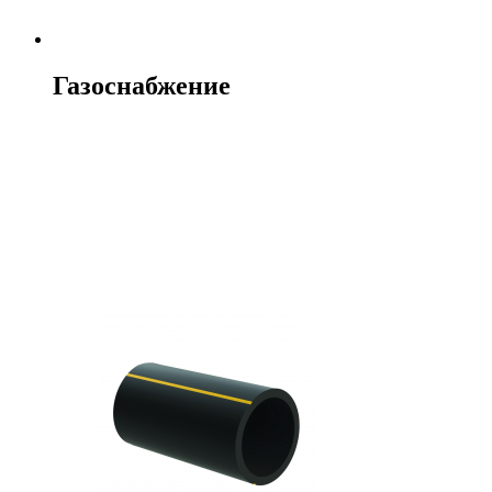
Газоснабжение