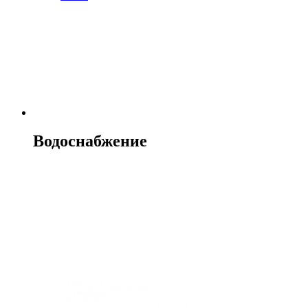
Водоснабжение