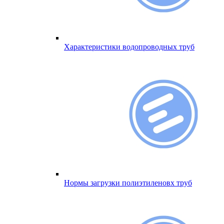
Характеристики водопроводных труб
Нормы загрузки полиэтиленовх труб