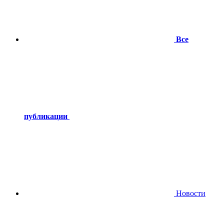
Все
публикации
Новости