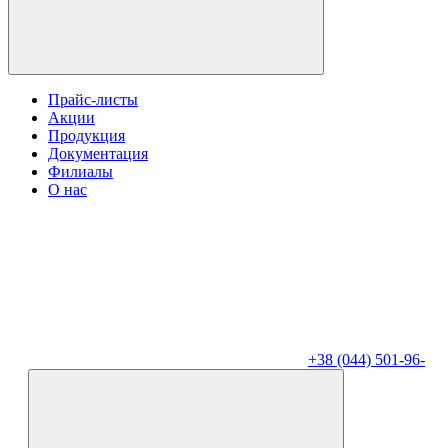
Прайс-листы
Акции
Продукция
Документация
Филиалы
О нас
+38 (044) 501-96-