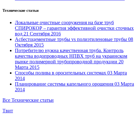
Технические статьи
Локальные очистные сооружения на базе труб
СПИРОКОР – гарантия эффективной очистки сточных
вод
21 Сентября 2016
Асбестоцементные трубы vs полиэтиленовые трубы
08
Октября 2015
Потребителю нужна качественная труба. Контроль
качества водопроводных НПВХ труб на украинском
рынке полимерной трубопроводной продукции
20
Марта 2015
Способы полива в оросительных системах
03 Марта
2014
Планирование системы капельного орошения
03 Марта
2014
Все Технические статьи
Tвит