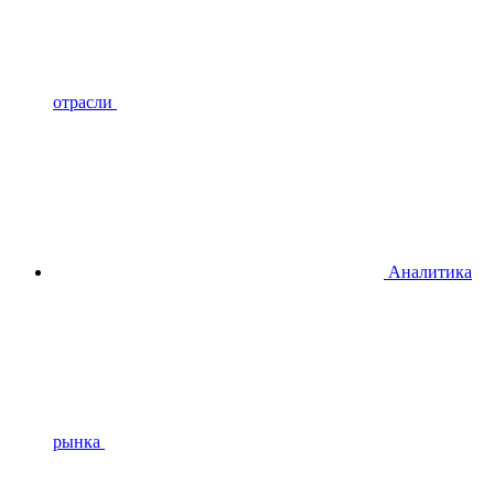
отрасли
Аналитика
рынка