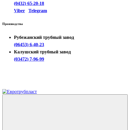
(0432) 65-20-18
Viber
Telegram
Производства
Рубежанский трубный завод
(06453) 6-40-23
Калушский трубный завод
(03472) 7-96-99