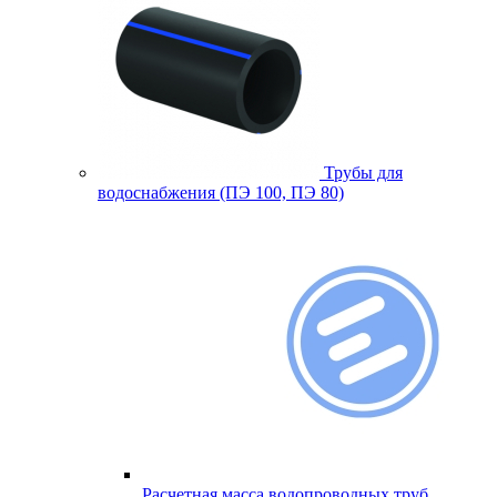
Трубы для
водоснабжения (ПЭ 100, ПЭ 80)
Расчетная масса водопроводных труб