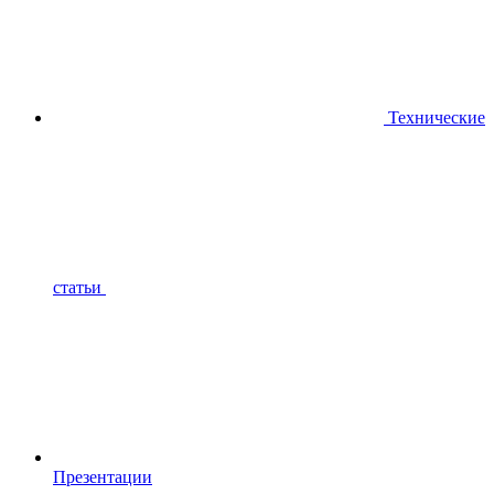
Технические
статьи
Презентации