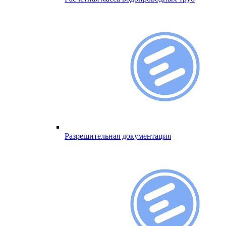
Разрешительная документация