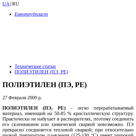
UA
RU
|
Евротрубпласт
Технические статьи
ПОЛИЭТИЛЕН (ПЭ, РЕ)
ПОЛИЭТИЛЕН (ПЭ, РЕ)
27 Февраля 2009 р.
ПОЛИЭТИЛЕН (ПЭ, РЕ)
- легко перерабатываемый
материал, имеющий на 50-85 % кристаллическую структуру.
Практически не набухает в растворителях, поэтому соединить
его склеиванием или химической сваркой невозможно. ПЭ
прекрасно соединяется тепловой сваркой; при относительно
низкой температуре плавления (125-130 °С) имеет широкий