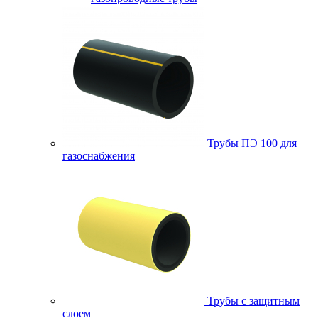
Трубы ПЭ 100 для
газоснабжения
Трубы с защитным
слоем