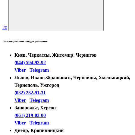
20
Коммерческие подразделения
Киев, Черкассы, Житомир, Чернигов
(044) 594-92-92
Viber
Telegram
Львов, Ивано-Франковск, Черновцы, Хмельницкий,
Тернополь, Ужгород
(032) 232-91-31
Viber
Telegram
Запорожье, Херсон
(061) 219-03-00
Viber
Telegram
Днепр, Кропивницкий