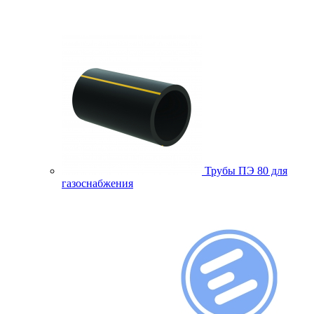
Трубы ПЭ 80 для
газоснабжения