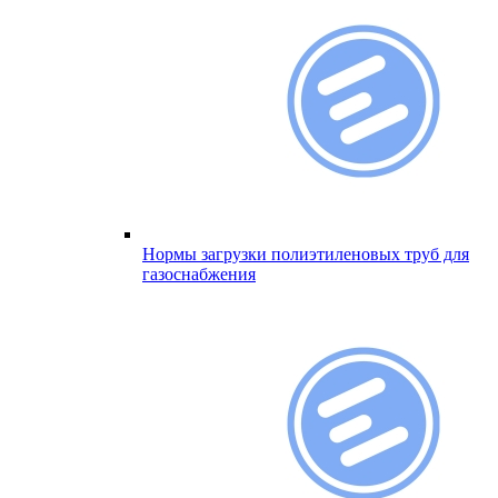
Нормы загрузки полиэтиленовых труб для
газоснабжения