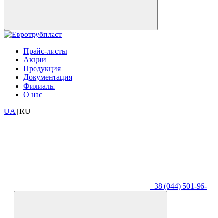
Прайс-листы
Акции
Продукция
Документация
Филиалы
О нас
UA
RU
|
+38 (044) 501-96-