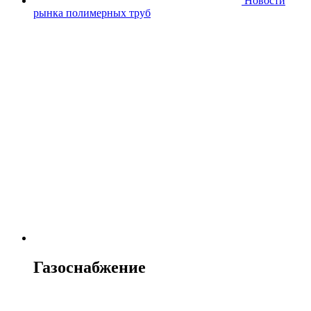
Новости
рынка полимерных труб
Газоснабжение