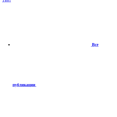
Tвит
Все
публикации