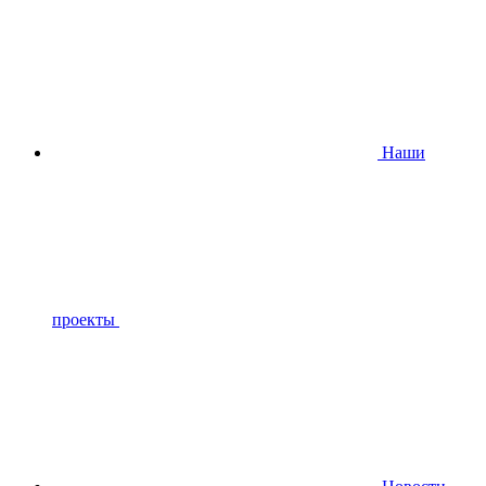
Наши
проекты