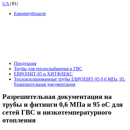
UA
RU
|
Евротрубпласт
Продукция
Трубы для теплоснабжения и ГВС
ЕВРОПИТ-95 и ХИТФЛЕКС
Теплоизолированные трубы ЕВРОПИТ-95 0,6 МПа, 95.
Разрешительная документация
Разрешительная документация на
трубы и фитинги 0,6 МПа и 95 оС для
сетей ГВС и низкотемпературного
отопления