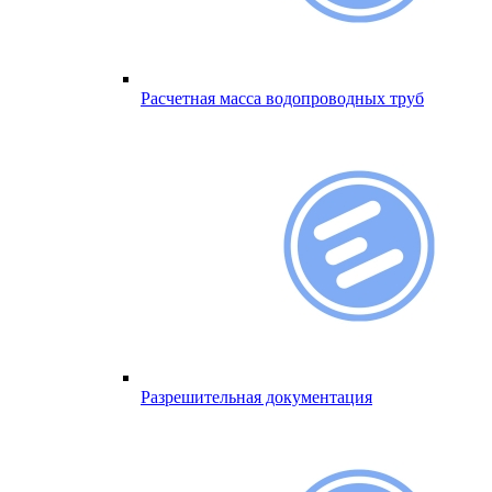
Расчетная масса водопроводных труб
Разрешительная документация