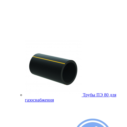
Трубы ПЭ 80 для
газоснабжения