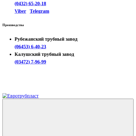
(0432) 65-20-18
Viber
Telegram
Производства
Рубежанский трубный завод
(06453) 6-40-23
Калушский трубный завод
(03472) 7-96-99