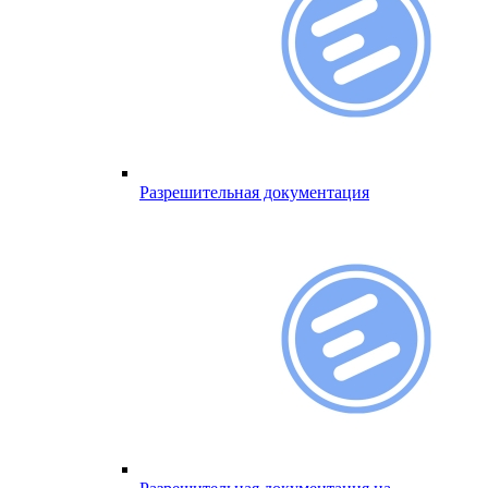
Разрешительная документация