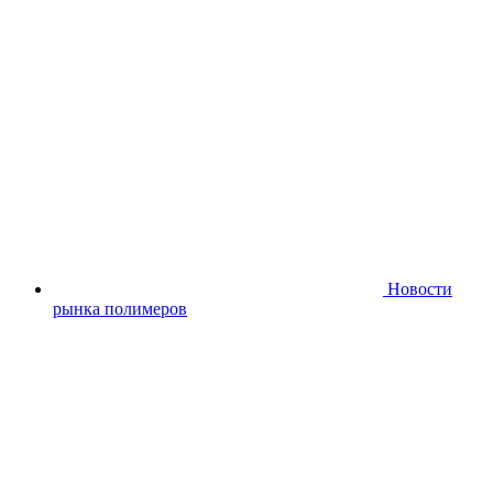
Новости
рынка полимеров