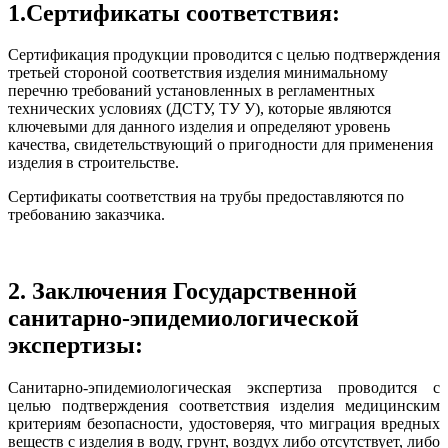
1.Сертификаты соответствия:
Сертификация продукции проводится с целью подтверждения
третьей стороной соответствия изделия минимальному
перечню требований установленных в регламентных
технических условиях (ДСТУ, ТУ У), которые являются
ключевыми для данного изделия и определяют уровень
качества, свидетельствующий о пригодности для применения
изделия в строительстве.
Сертификаты соответствия на трубы предоставляются по
требованию заказчика.
2. Заключения Государственной
санитарно-эпидемиологической
экспертизы:
Санитарно-эпидемиологическая экспертиза проводится с
целью подтверждения соответствия изделия медицинским
критериям безопасности, удостоверяя, что миграция вредных
веществ с изделия в воду, грунт, воздух либо отсутствует, либо