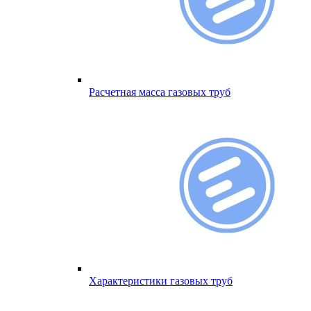
Расчетная масса газовых труб
Характеристики газовых труб