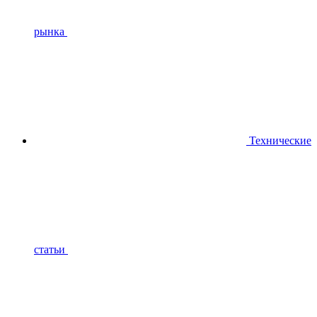
рынка
Технические
статьи