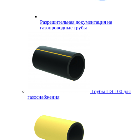
Разрешительная документация на
газопроводные трубы
Трубы ПЭ 100 для
газоснабжения