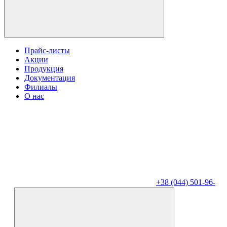
Прайс-листы
Акции
Продукция
Документация
Филиалы
О нас
+38 (044) 501-96-