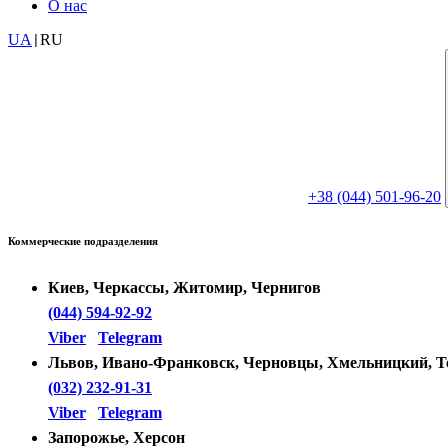
О нас
UA
RU
|
+38 (044) 501-96-20
Коммерческие подразделения
Киев, Черкассы, Житомир, Чернигов
(044) 594-92-92
Viber
Telegram
Львов, Ивано-Франковск, Черновцы, Хмельницкий, Т
(032) 232-91-31
Viber
Telegram
Запорожье, Херсон