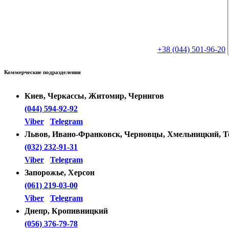
+38 (044) 501-96-20
Коммерческие подразделения
Киев, Черкассы, Житомир, Чернигов
(044) 594-92-92
Viber
Telegram
Львов, Ивано-Франковск, Черновцы, Хмельницкий, Т
(032) 232-91-31
Viber
Telegram
Запорожье, Херсон
(061) 219-03-00
Viber
Telegram
Днепр, Кропивницкий
(056) 376-79-78