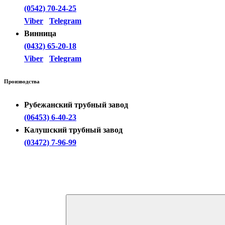
(0542) 70-24-25
Viber
Telegram
Винница
(0432) 65-20-18
Viber
Telegram
Производства
Рубежанский трубный завод
(06453) 6-40-23
Калушский трубный завод
(03472) 7-96-99