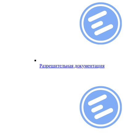
Разрешительная документация