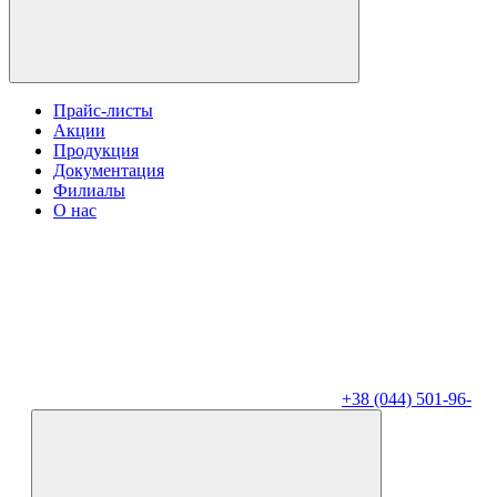
Прайс-листы
Акции
Продукция
Документация
Филиалы
О нас
+38 (044) 501-96-