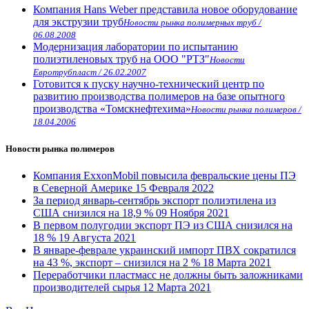
Компания Hans Weber представила новое оборудование
для экструзии труб
Новости рынка полимерных труб /
06.08.2008
Модернизация лаборатории по испытанию
полиэтиленовых труб на ООО "РТЗ"
Новости
Евротрубпласт / 26.02.2007
Готовится к пуску научно-технический центр по
развитию производства полимеров на базе опытного
производства «Томскнефтехима»
Новости рынка полимеров /
18.04.2006
Новости рынка полимеров
Компания ExxonMobil повысила февральские цены ПЭ
в Северной Америке
15 Февраля 2022
За период январь-сентябрь экспорт полиэтилена из
США снизился на 18,9 %
09 Ноября 2021
В первом полугодии экспорт ПЭ из США снизился на
18 %
19 Августа 2021
В январе-феврале украинский импорт ПВХ сократился
на 43 %, экспорт – снизился на 2 %
18 Марта 2021
Переработчики пластмасс не должны быть заложниками
производителей сырья
12 Марта 2021