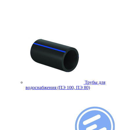
Трубы для
водоснабжения (ПЭ 100, ПЭ 80)