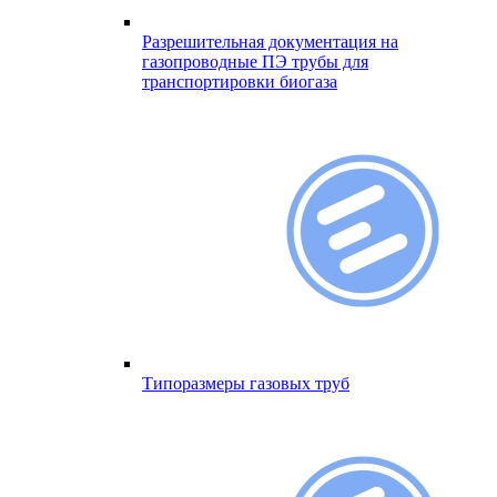
Разрешительная документация на
газопроводные ПЭ трубы для
транспортировки биогаза
Типоразмеры газовых труб