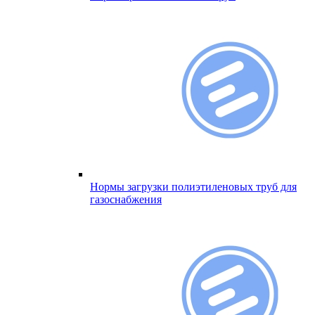
Нормы загрузки полиэтиленовых труб для
газоснабжения