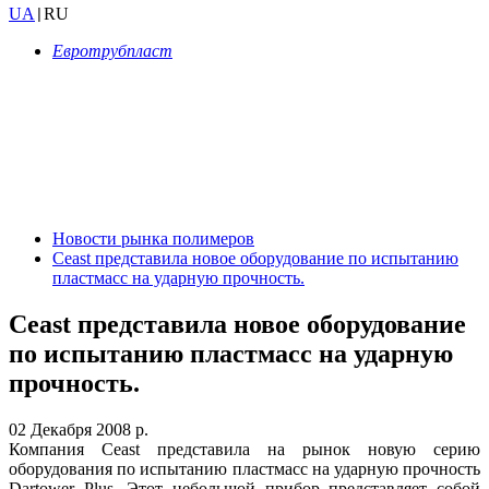
UA
RU
|
Евротрубпласт
Новости рынка полимеров
Ceast представила новое оборудование по испытанию
пластмасс на ударную прочность.
Ceast представила новое оборудование
по испытанию пластмасс на ударную
прочность.
02 Декабря 2008 р.
Компания Ceast представила на рынок новую серию
оборудования по испытанию пластмасс на ударную прочность
Dartower Plus. Этот небольшой прибор представляет собой