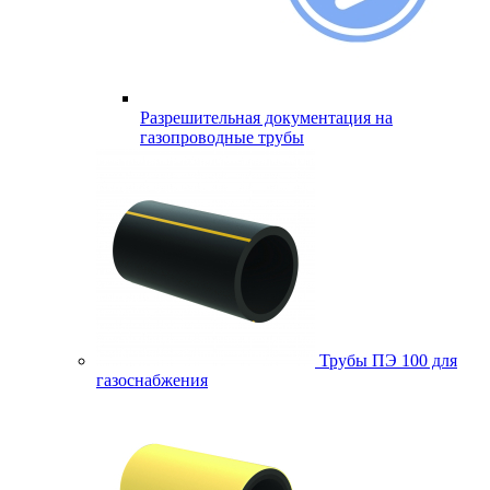
Разрешительная документация на
газопроводные трубы
Трубы ПЭ 100 для
газоснабжения