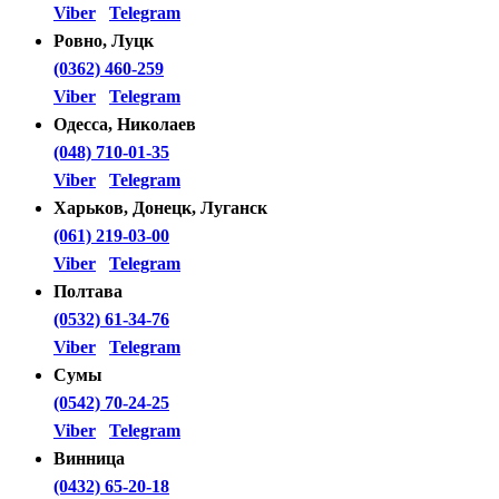
Viber
Telegram
Ровно, Луцк
(0362) 460-259
Viber
Telegram
Одесса, Николаев
(048) 710-01-35
Viber
Telegram
Харьков, Донецк, Луганск
(061) 219-03-00
Viber
Telegram
Полтава
(0532) 61-34-76
Viber
Telegram
Сумы
(0542) 70-24-25
Viber
Telegram
Винница
(0432) 65-20-18