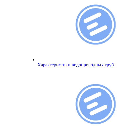
Характеристики водопроводных труб