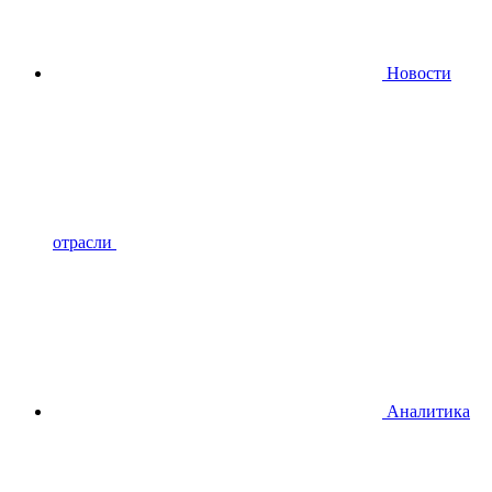
Новости
отрасли
Аналитика