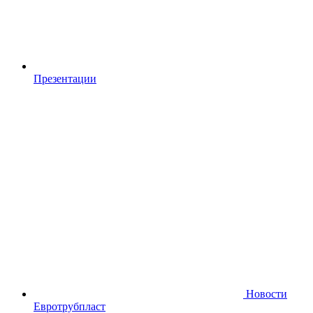
Презентации
Новости
Евротрубпласт