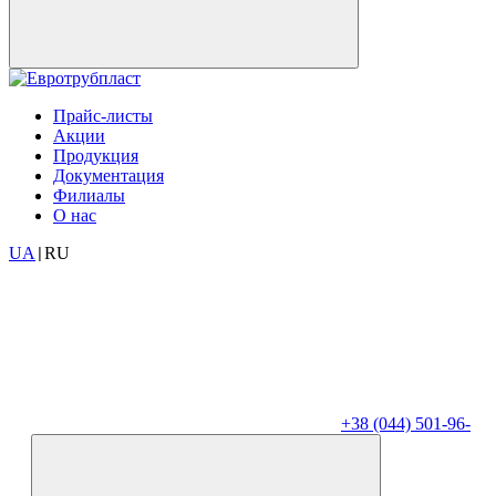
Прайс-листы
Акции
Продукция
Документация
Филиалы
О нас
UA
RU
|
+38 (044) 501-96-