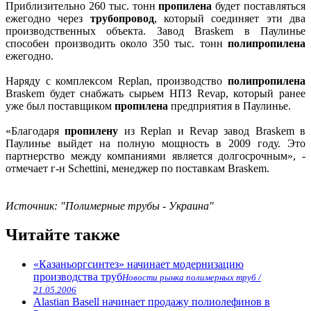
Приблизительно 260 тыс. тонн
пропилена
будет поставляться
ежегодно через
трубопровод
, который соединяет эти два
производственных объекта. Завод Braskem в Паулинье
способен производить около 350 тыс. тонн
полипропилена
ежегодно.
Наряду с комплексом Replan, производство
полипропилена
Braskem будет снабжать сырьем НПЗ Revap, который ранее
уже был поставщиком
пропилена
предприятия в Паулинье.
«Благодаря
пропилену
из Replan и Revap завод Braskem в
Паулинье выйдет на полную мощность в 2009 году. Это
партнерство между компаниями является долгосрочным», -
отмечает г-н Schettini, менеджер по поставкам Braskem.
Источник: "Полимерные трубы - Украина"
Читайте также
«Казаньоргсинтез» начинает модернизацию
производства труб
Новости рынка полимерных труб /
21.05.2006
Alastian Basell начинает продажу полиолефинов в