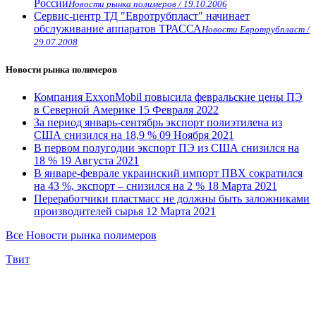
России
Новости рынка полимеров / 19.10.2006
Сервис-центр ТД "Евротрубпласт" начинает
обслуживание аппаратов ТРАССА
Новости Евротрубпласт /
29.07.2008
Новости рынка полимеров
Компания ExxonMobil повысила февральские цены ПЭ
в Северной Америке
15 Февраля 2022
За период январь-сентябрь экспорт полиэтилена из
США снизился на 18,9 %
09 Ноября 2021
В первом полугодии экспорт ПЭ из США снизился на
18 %
19 Августа 2021
В январе-феврале украинский импорт ПВХ сократился
на 43 %, экспорт – снизился на 2 %
18 Марта 2021
Переработчики пластмасс не должны быть заложниками
производителей сырья
12 Марта 2021
Все Новости рынка полимеров
Tвит