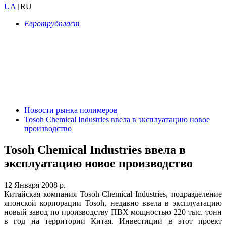
UA
RU
|
Евротрубпласт
Новости рынка полимеров
Tosoh Chemical Industries ввела в эксплуатацию новое
производство
Tosoh Chemical Industries ввела в
эксплуатацию новое производство
12 Января 2008 р.
Китайская компания Tosoh Chemical Industries, подразделение
японской корпорации Tosoh, недавно ввела в эксплуатацию
новый завод по производству ПВХ мощностью 220 тыс. тонн
в год на территории Китая. Инвестиции в этот проект