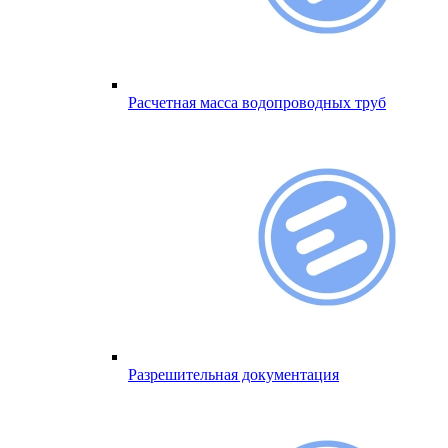
Расчетная масса водопроводных труб
Разрешительная документация