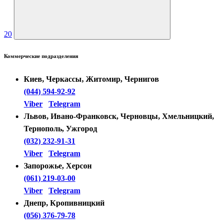
20
Коммерческие подразделения
Киев, Черкассы, Житомир, Чернигов
(044) 594-92-92
Viber
Telegram
Львов, Ивано-Франковск, Черновцы, Хмельницкий,
Тернополь, Ужгород
(032) 232-91-31
Viber
Telegram
Запорожье, Херсон
(061) 219-03-00
Viber
Telegram
Днепр, Кропивницкий
(056) 376-79-78