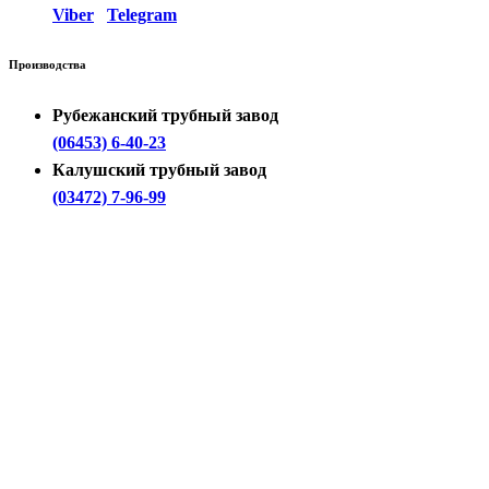
Viber
Telegram
Производства
Рубежанский трубный завод
(06453) 6-40-23
Калушский трубный завод
(03472) 7-96-99