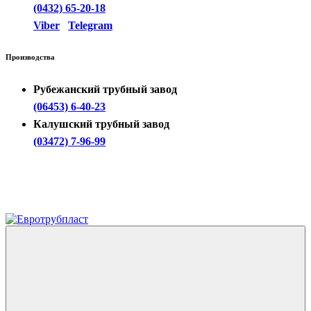
(0432) 65-20-18
Viber
Telegram
Производства
Рубежанский трубный завод
(06453) 6-40-23
Калушский трубный завод
(03472) 7-96-99