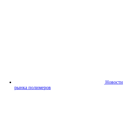
Новости
рынка полимеров