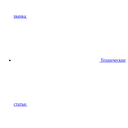
рынка
Технические
статьи