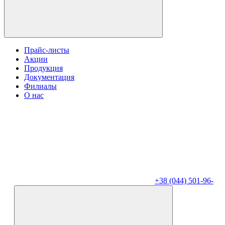
Прайс-листы
Акции
Продукция
Документация
Филиалы
О нас
+38 (044) 501-96-