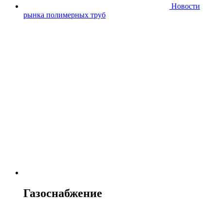
Новости
рынка полимерных труб
Газоснабжение