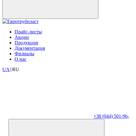
Прайс-листы
Акции
Продукция
Документация
Филиалы
О нас
UA
RU
|
+38 (044) 501-96-