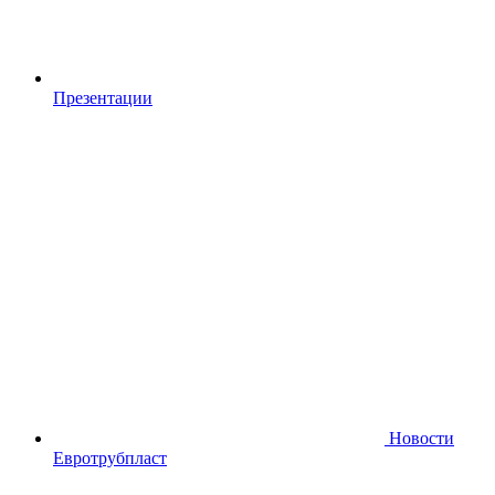
Презентации
Новости
Евротрубпласт