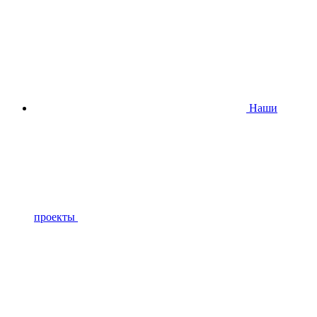
Наши
проекты