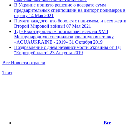
В Украине принято решение о возврате сумм
предварительных спецпошлин на импорт полимеров в
страну
14 Мая 2021
Памяти каждого, кто боролся с нацизмом, и всех жертв
Второй Мировой войны!
07 Мая 2021
ТД «Евротрубпласт» приглашает всех на XVIІ
Международную специализированную выставку
«AQUAUKRАINE - 2019»
31 Октября 2019
Поздравление с днем независимости Украины от ТД
"Евротрубпласт"
23 Августа 2019
Все Новости отрасли
Tвит
Все