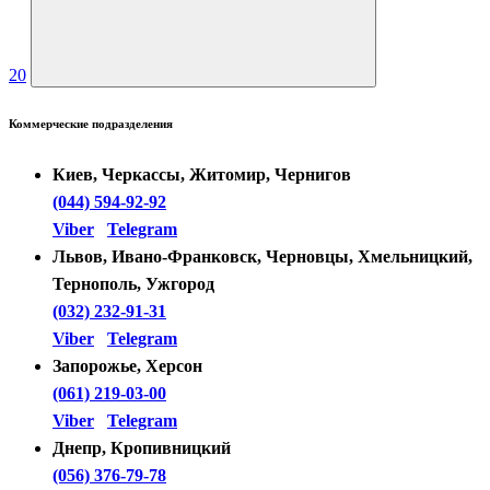
20
Коммерческие подразделения
Киев, Черкассы, Житомир, Чернигов
(044) 594-92-92
Viber
Telegram
Львов, Ивано-Франковск, Черновцы, Хмельницкий,
Тернополь, Ужгород
(032) 232-91-31
Viber
Telegram
Запорожье, Херсон
(061) 219-03-00
Viber
Telegram
Днепр, Кропивницкий
(056) 376-79-78