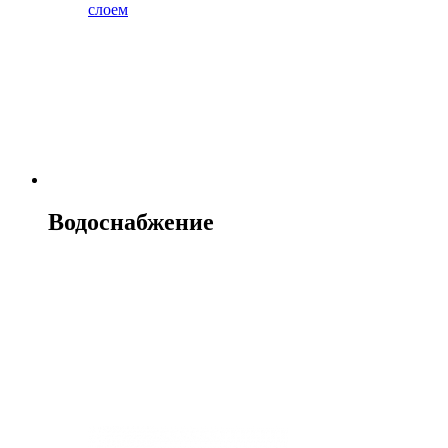
слоем
Водоснабжение