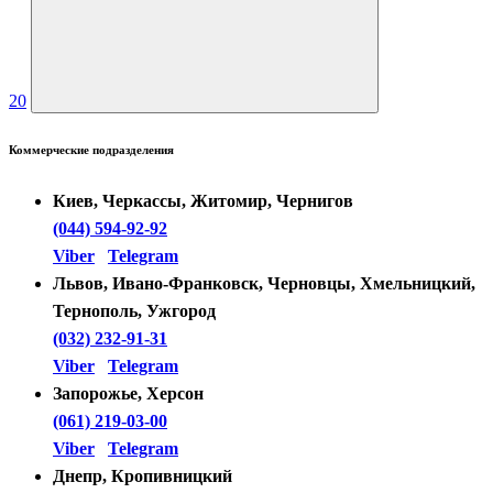
20
Коммерческие подразделения
Киев, Черкассы, Житомир, Чернигов
(044) 594-92-92
Viber
Telegram
Львов, Ивано-Франковск, Черновцы, Хмельницкий,
Тернополь, Ужгород
(032) 232-91-31
Viber
Telegram
Запорожье, Херсон
(061) 219-03-00
Viber
Telegram
Днепр, Кропивницкий