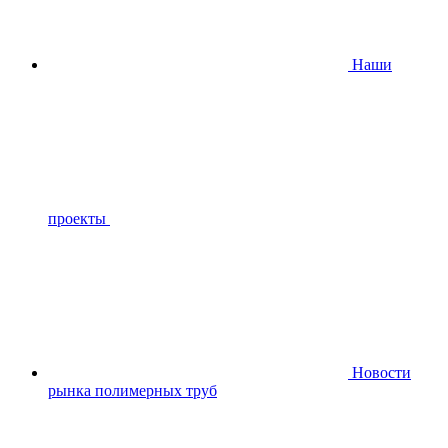
Наши
проекты
Новости
рынка полимерных труб