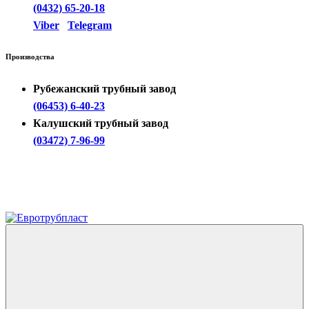
(0432) 65-20-18
Viber
Telegram
Производства
Рубежанский трубный завод
(06453) 6-40-23
Калушский трубный завод
(03472) 7-96-99