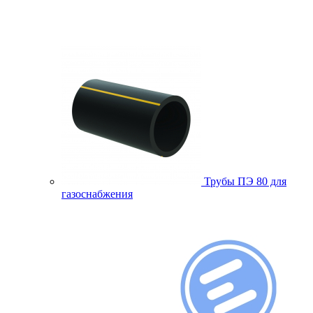
Трубы ПЭ 80 для
газоснабжения