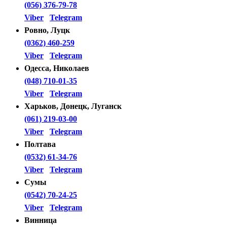
(056) 376-79-78
Viber
Telegram
Ровно, Луцк
(0362) 460-259
Viber
Telegram
Одесса, Николаев
(048) 710-01-35
Viber
Telegram
Харьков, Донецк, Луганск
(061) 219-03-00
Viber
Telegram
Полтава
(0532) 61-34-76
Viber
Telegram
Сумы
(0542) 70-24-25
Viber
Telegram
Винница