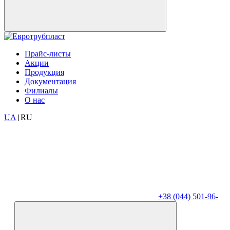
Прайс-листы
Акции
Продукция
Документация
Филиалы
О нас
UA
RU
|
+38 (044) 501-96-