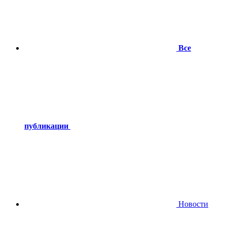
Все
публикации
Новости