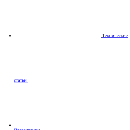
Технические
статьи