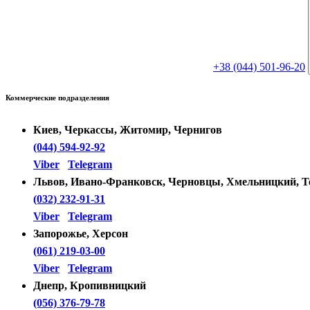
+38 (044) 501-96-20
Коммерческие подразделения
Киев, Черкассы, Житомир, Чернигов
(044) 594-92-92
Viber
Telegram
Львов, Ивано-Франковск, Черновцы, Хмельницкий, Т
(032) 232-91-31
Viber
Telegram
Запорожье, Херсон
(061) 219-03-00
Viber
Telegram
Днепр, Кропивницкий
(056) 376-79-78