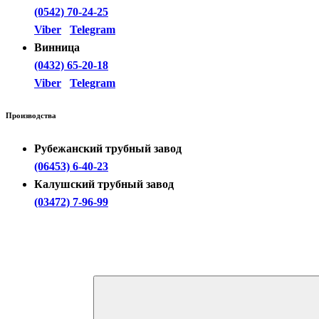
(0542) 70-24-25
Viber
Telegram
Винница
(0432) 65-20-18
Viber
Telegram
Производства
Рубежанский трубный завод
(06453) 6-40-23
Калушский трубный завод
(03472) 7-96-99