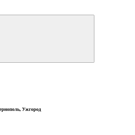
ернополь, Ужгород