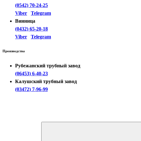
(0542) 70-24-25
Viber
Telegram
Винница
(0432) 65-20-18
Viber
Telegram
Производства
Рубежанский трубный завод
(06453) 6-40-23
Калушский трубный завод
(03472) 7-96-99