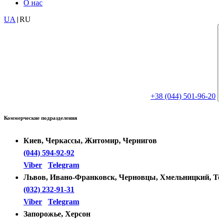
О нас
UA
RU
|
+38 (044) 501-96-20
Коммерческие подразделения
Киев, Черкассы, Житомир, Чернигов
(044) 594-92-92
Viber
Telegram
Львов, Ивано-Франковск, Черновцы, Хмельницкий, Т
(032) 232-91-31
Viber
Telegram
Запорожье, Херсон