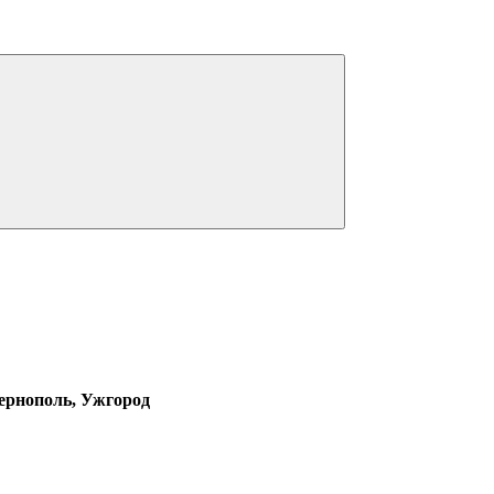
ернополь, Ужгород