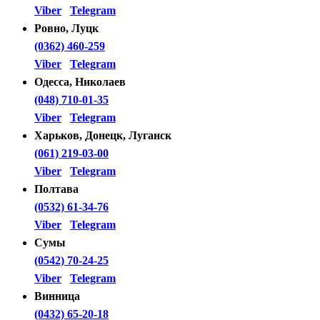
Viber
Telegram
Ровно, Луцк
(0362) 460-259
Viber
Telegram
Одесса, Николаев
(048) 710-01-35
Viber
Telegram
Харьков, Донецк, Луганск
(061) 219-03-00
Viber
Telegram
Полтава
(0532) 61-34-76
Viber
Telegram
Сумы
(0542) 70-24-25
Viber
Telegram
Винница
(0432) 65-20-18