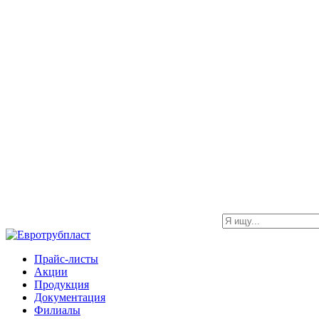
Прайс-листы
Акции
Продукция
Документация
Филиалы