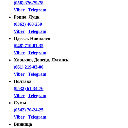
(056) 376-79-78
Viber
Telegram
Ровно, Луцк
(0362) 460-259
Viber
Telegram
Одесса, Николаев
(048) 710-01-35
Viber
Telegram
Харьков, Донецк, Луганск
(061) 219-03-00
Viber
Telegram
Полтава
(0532) 61-34-76
Viber
Telegram
Сумы
(0542) 70-24-25
Viber
Telegram
Винница