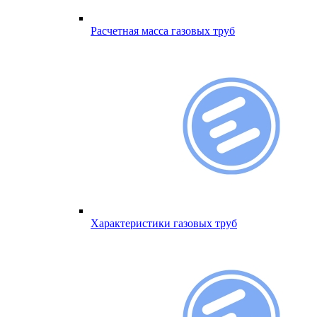
Расчетная масса газовых труб
Характеристики газовых труб