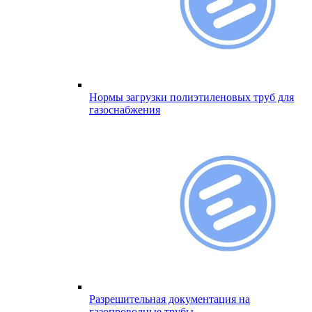
Нормы загрузки полиэтиленовых труб для
газоснабжения
Разрешительная документация на
газопроводные трубы