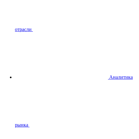
отрасли
Аналитика
рынка