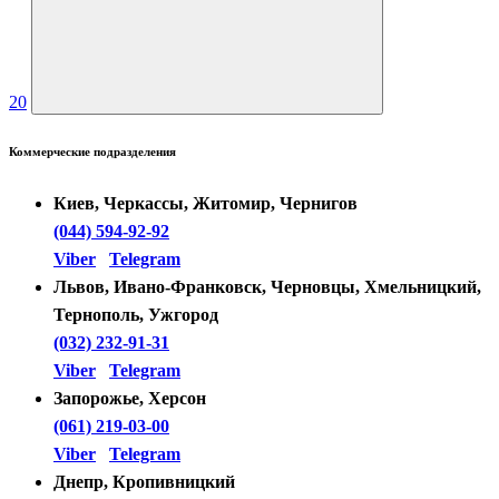
20
Коммерческие подразделения
Киев, Черкассы, Житомир, Чернигов
(044) 594-92-92
Viber
Telegram
Львов, Ивано-Франковск, Черновцы, Хмельницкий,
Тернополь, Ужгород
(032) 232-91-31
Viber
Telegram
Запорожье, Херсон
(061) 219-03-00
Viber
Telegram
Днепр, Кропивницкий