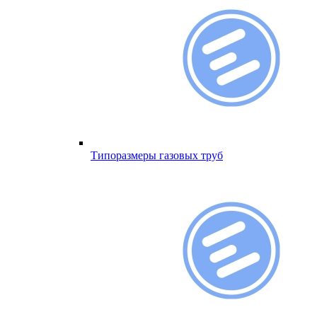
Типоразмеры газовых труб