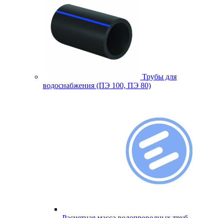
Трубы для
водоснабжения (ПЭ 100, ПЭ 80)
Расчетная масса водопроводных труб