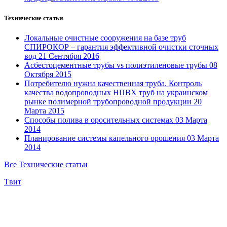
Технические статьи
Локальные очистные сооружения на базе труб
СПИРОКОР – гарантия эффективной очистки сточных
вод
21 Сентября 2016
Асбестоцементные трубы vs полиэтиленовые трубы
08
Октября 2015
Потребителю нужна качественная труба. Контроль
качества водопроводных НПВХ труб на украинском
рынке полимерной трубопроводной продукции
20
Марта 2015
Способы полива в оросительных системах
03 Марта
2014
Планирование системы капельного орошения
03 Марта
2014
Все Технические статьи
Tвит