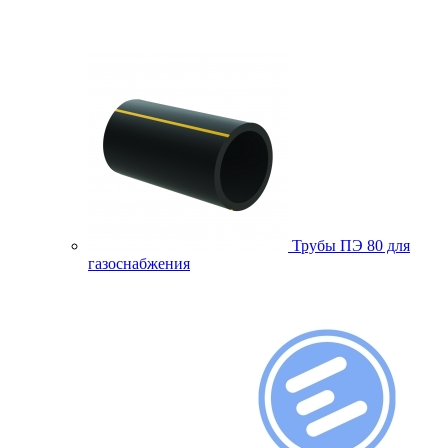
Трубы ПЭ 80 для
газоснабжения