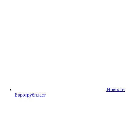
Новости
Евротрубпласт