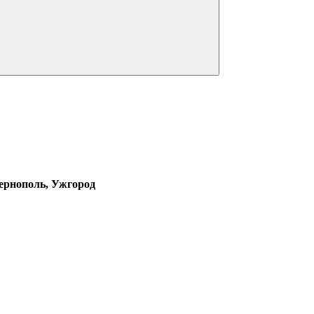
ернополь, Ужгород