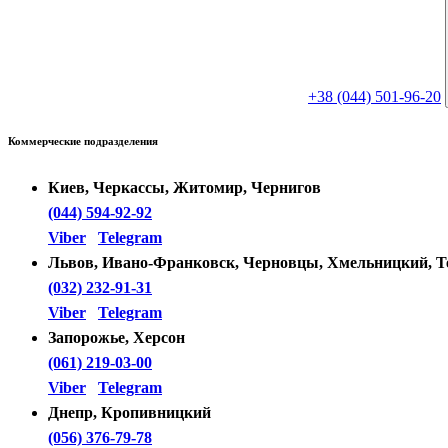
+38 (044) 501-96-20
Коммерческие подразделения
Киев, Черкассы, Житомир, Чернигов
(044) 594-92-92
Viber
Telegram
Львов, Ивано-Франковск, Черновцы, Хмельницкий, Т
(032) 232-91-31
Viber
Telegram
Запорожье, Херсон
(061) 219-03-00
Viber
Telegram
Днепр, Кропивницкий
(056) 376-79-78