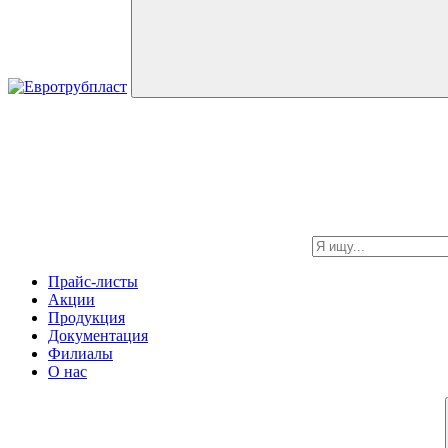
Прайс-листы
Акции
Продукция
Документация
Филиалы
О нас