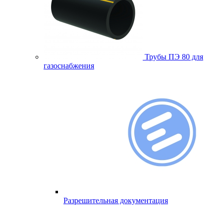
Трубы ПЭ 80 для
газоснабжения
Разрешительная документация