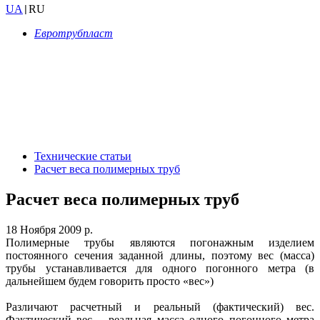
UA
RU
|
Евротрубпласт
Технические статьи
Расчет веса полимерных труб
Расчет веса полимерных труб
18 Ноября 2009 р.
Полимерные трубы являются погонажным изделием
постоянного сечения заданной длины, поэтому вес (масса)
трубы устанавливается для одного погонного метра (в
дальнейшем будем говорить просто «вес»)
Различают расчетный и реальный (фактический) вес.
Фактический вес – реальная масса одного погонного метра