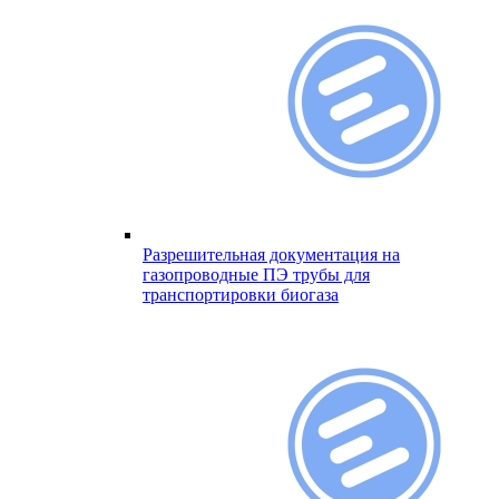
Разрешительная документация на
газопроводные ПЭ трубы для
транспортировки биогаза