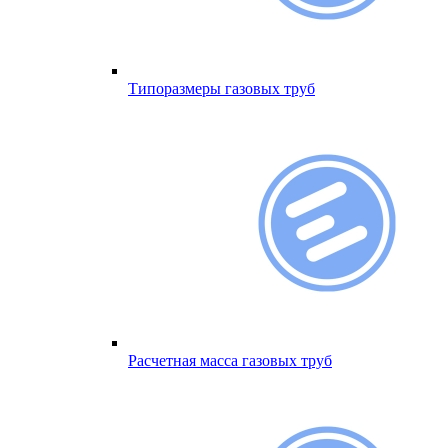
Типоразмеры газовых труб
Расчетная масса газовых труб