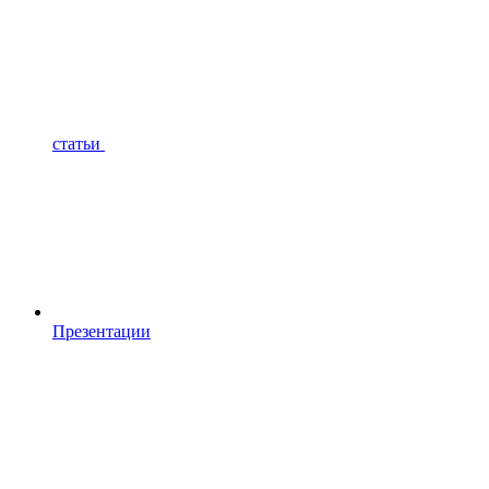
статьи
Презентации