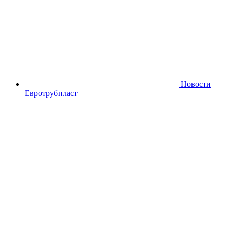
Новости
Евротрубпласт