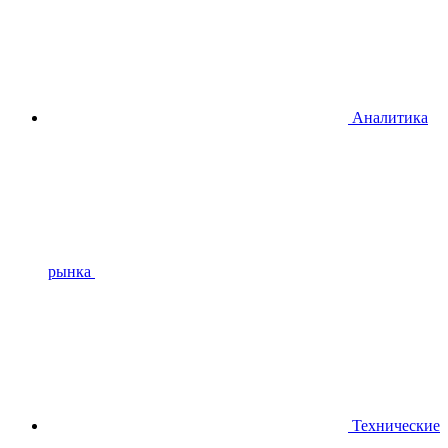
Аналитика
рынка
Технические