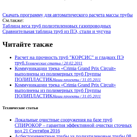
Скачать программу для автоматического расчета массы труб
ы
См.также:
Таблица веса труб полиэтиленовых газопроводных
Сравнительная таблица труб из ПЭ, стали и чугуна
Читайте также
Расчет на прочность труб "КОРСИС" и гладких ПЭ
труб.
Технические статьи / 20.02.2011
Коммуникации трека «Crimia Grand Prix Circuit»
выполнены из полимерных труб Группы
ПОЛИПЛАСТИК
Наши проекты / 31.05.2011
Коммуникации трека «Crimia Grand Prix Circuit»
выполнены из полимерных труб Группы
ПОЛИПЛАСТИК
Наши проекты / 31.05.2011
Технические статьи
Локальные очистные сооружения на базе труб
СПИРОКОР – гарантия эффективной очистки сточных
вод
21 Сентября 2016
Асбестоцементные трубы vs полиэтиленовые трубы
08