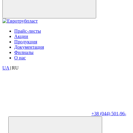
Прайс-листы
Акции
Продукция
Документация
Филиалы
О нас
UA
RU
|
+38 (044) 501-96-