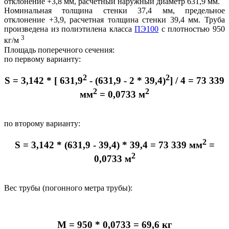
отклонение +3,8 мм, расчетный наружный диаметр 631,9 мм.
Номинальная толщина стенки 37,4 мм, предельное
отклонение +3,9, расчетная толщина стенки 39,4 мм. Труба
произведена из полиэтилена класса
ПЭ100
с плотностью 950
3
кг/м
Площадь поперечного сечения:
по первому варианту:
2
2
S = 3,142 * [
631,9
- (631,9 - 2 * 39,4)
] / 4 = 73 339
2
2
мм
= 0,0733 м
по второму варианту:
2
S = 3,142 *
(631,9 - 39,4) * 39,4 = 73 339 мм
=
2
0,0733 м
Вес трубы (погонного метра трубы):
М = 950 * 0,0733 = 69,6 кг